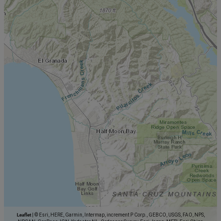
Leaflet
|
© Esri, HERE, Garmin, Intermap, increment P Corp., GEBCO, USGS, FAO, NPS,