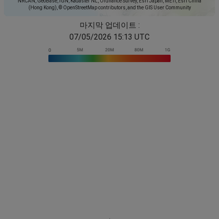
NRCAN, GeoBase, IGN, Kadaster NL, Ordnance Survey, Esri Japan, METI, Esri China
(Hong Kong), © OpenStreetMap contributors, and the GIS User Community
마지막 업데이트 :
07/05/2026 15:13 UTC