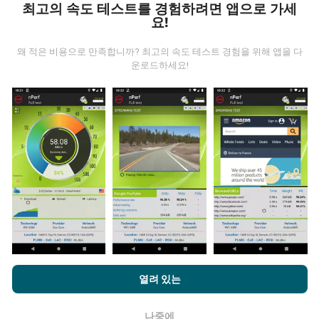
최고의 속도 테스트를 경험하려면 앱으로 가세
요!
왜 적은 비용으로 만족합니까? 최고의 속도 테스트 경험을 위해 앱을 다
운로드하세요!
데이터는 어디에서 왔습니까?
데이터는 nPerf 앱 사용자가 수행한 테스트에서 수집됩니
다. 실제 현장에서 실제 조건에서 수행되는 테스트입니다.
참여하고 싶다면 nPerf 앱을 스마트폰에 다운로드 하면됩
니다.
데이터가 많을수록 지도는 더 광범위해질 것입니다!
업데이트는 어떻게 이루어지나요?
nPerf.com을 탐색하면 귀하는
개인 정보 및 쿠키 사용 정책
및 저희
열려 있는
의 nPerf 테스트
최종 사용자 라이센스 계약
에 동의할 수 있습니다.
네트워크 범위 지도는 1 시간마다 봇에 의해 자동으로 업
데이트됩니다. 스피드 지도는
15 분마다 업데이트
됩니다.
나중에