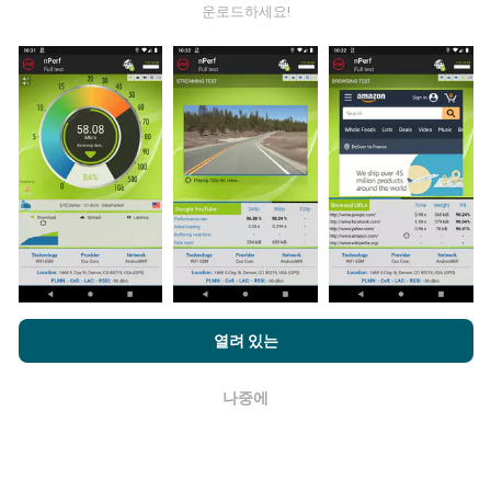
운로드하세요!
데이터는 어디에서 왔습니까?
데이터는 nPerf 앱 사용자가 수행한 테스트에서 수집됩니
다. 실제 현장에서 실제 조건에서 수행되는 테스트입니다.
참여하고 싶다면 nPerf 앱을 스마트폰에 다운로드 하면됩
니다.
데이터가 많을수록 지도는 더 광범위해질 것입니다!
업데이트는 어떻게 이루어지나요?
nPerf.com을 탐색하면 귀하는
개인 정보 및 쿠키 사용 정책
및 저희
열려 있는
의 nPerf 테스트
최종 사용자 라이센스 계약
에 동의할 수 있습니다.
네트워크 범위 지도는 1 시간마다 봇에 의해 자동으로 업
데이트됩니다. 스피드 지도는
15 분마다 업데이트
됩니다.
나중에
확인
데이터는 2년 동안 표시됩니다. 2년 후, 가장 오래된 데이
터는 한 달에 한 번씩 지도에서 제거됩니다.