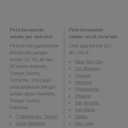
Peta kecepatan
Peta kecepatan
seluler per operator
seluler untuk zona lain
Peta ini menggambarkan
Lihat juga bitrate 3G /
bitrate dari jaringan
4G / 5G di
:
seluler 2G, 3G, 4G dan
New York City
5G dalam Anaheim,
Los Angeles
Orange County,
Chicago
California . Lihat juga:
Houston
peta jangkauan jaringan
Philadelphia
seluler dalam Anaheim,
Phoenix
Orange County,
San Antonio
California .
San Diego
T-Mobile (inc. Sprint)
Dallas
Union Wireless
San Jose