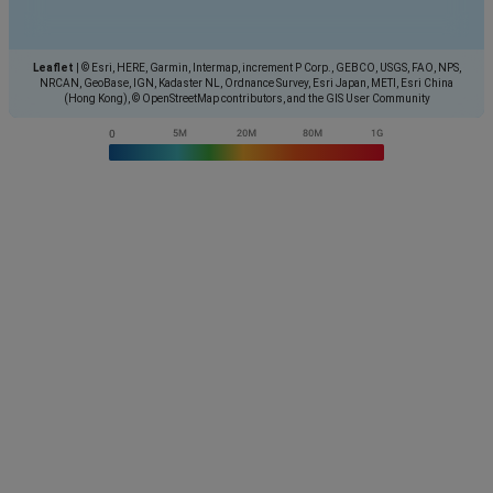
Leaflet
|
© Esri, HERE, Garmin, Intermap, increment P Corp., GEBCO, USGS, FAO, NPS,
NRCAN, GeoBase, IGN, Kadaster NL, Ordnance Survey, Esri Japan, METI, Esri China
(Hong Kong), © OpenStreetMap contributors, and the GIS User Community