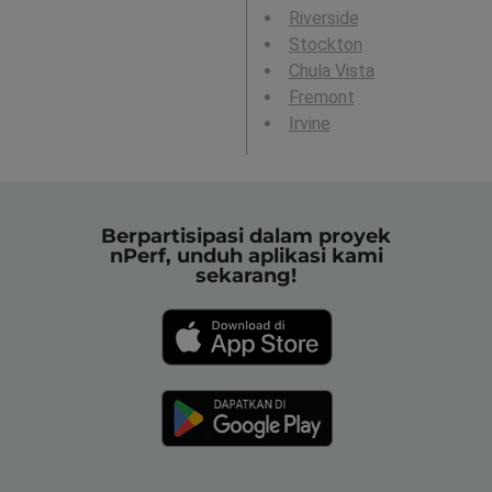
Riverside
Stockton
Chula Vista
Fremont
Irvine
Berpartisipasi dalam proyek
nPerf, unduh aplikasi kami
sekarang!