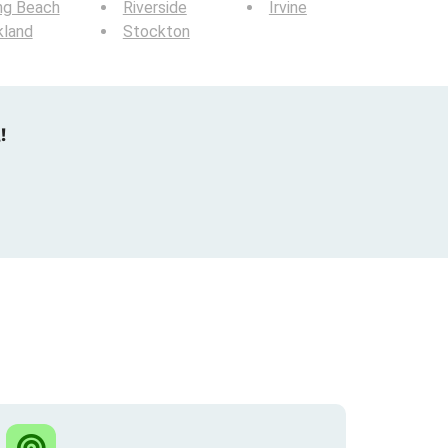
ng Beach
Riverside
Irvine
kland
Stockton
!