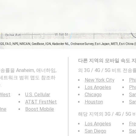
SGS, FAO, NPS, NRCAN, GeoBase, IGN, Kadaster NL, Ordnance Survey, Esri Japan, METI, Esri China 
다른 지역의 모바일 속도 
송률을 Anaheim, 애너하임,
의 3G / 4G / 5G 비트 
바일 네트워크 범위 맵도 참조하
New York City
Phi
.
Los Angeles
Ph
 West
U.S. Cellular
Chicago
San
AT&T FirstNet
Houston
Sa
 One
Boost Mobile
해당 지역의 3G / 4G / 5
Los Angeles
Fr
San Diego
Sa