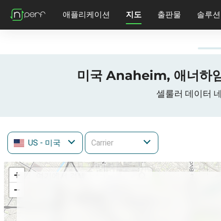
애플리케이션
지도
출판물
솔루션
미국 Anaheim, 애너하임
셀룰러 데이터 네트워크
US
- 미국
+
−