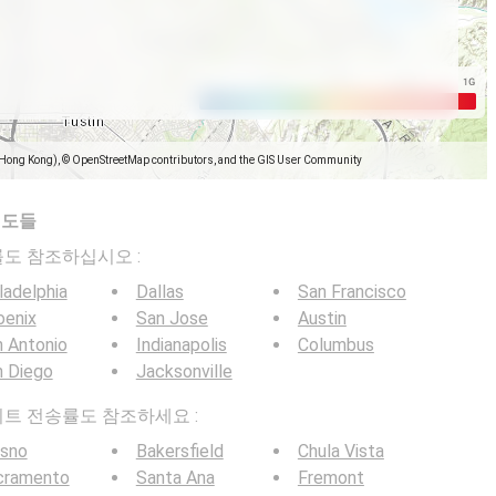
(Hong Kong), © OpenStreetMap contributors, and the GIS User Community
지도들
전송률도 참조하십시오 :
ladelphia
Dallas
San Francisco
oenix
San Jose
Austin
 Antonio
Indianapolis
Columbus
n Diego
Jacksonville
G 비트 전송률도 참조하세요 :
esno
Bakersfield
Chula Vista
cramento
Santa Ana
Fremont