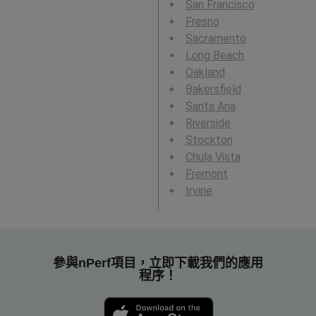
San Francisco
Fresno
Sacramento
Long Beach
Oakland
Bakersfield
Santa Ana
Riverside
Stockton
Chula Vista
Fremont
Irvine
參與nPerf項目，立即下載我們的應用
程序！