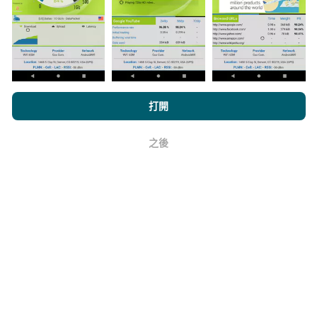
上。在計算發布績效之前，將應用過濾規則。
瀏覽nPerf.com，即表示您同意我們的
隱私和Cookies使用政策
以及
打開
我們的nPerf測試
最終用戶許可協議
。
如何進行更新？
之後
好
機器人每小時會自動更新網絡覆蓋圖。速度圖每15分鐘
更新一次
。數據顯示兩年。兩年後，每月一次從地圖中
刪除最舊的數據。
它的可靠性和準確性如何？