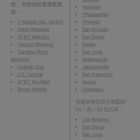
閱： 移動網絡覆蓋範圍
Houston
圖。
Philadelphia
T-Mobile (inc. Sprint)
Phoenix
Union Wireless
San Antonio
AT&T Mobility
San Diego
Verizon Wireless
Dallas
Carolina West
San Jose
Wireless
Indianapolis
Cellular One
Jacksonville
U.S. Cellular
San Francisco
AT&T FirstNet
Austin
Boost Mobile
Columbus
另請參閱您所在地區的
3G / 4G / 5G 位元率：
Los Angeles
San Diego
San Jose