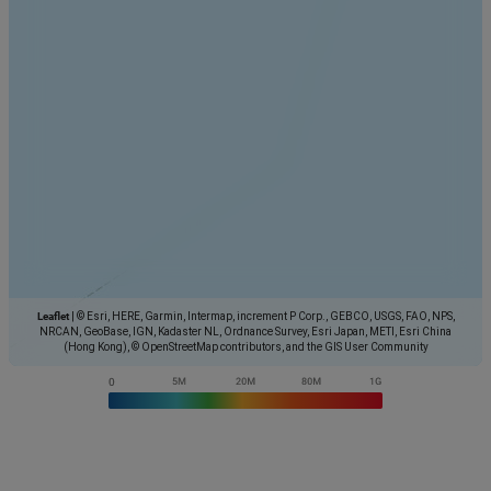
Leaflet
|
© Esri, HERE, Garmin, Intermap, increment P Corp., GEBCO, USGS, FAO, NPS,
NRCAN, GeoBase, IGN, Kadaster NL, Ordnance Survey, Esri Japan, METI, Esri China
(Hong Kong), © OpenStreetMap contributors, and the GIS User Community