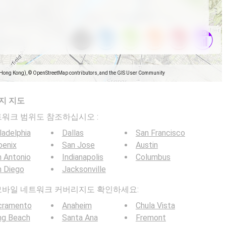
(Hong Kong), © OpenStreetMap contributors, and the GIS User Community
지 지도
일 네트워크 범위도 참조하십시오 :
ladelphia
Dallas
San Francisco
oenix
San Jose
Austin
 Antonio
Indianapolis
Columbus
n Diego
Jacksonville
 5G 모바일 네트워크 커버리지도 확인하세요:
cramento
Anaheim
Chula Vista
ng Beach
Santa Ana
Fremont