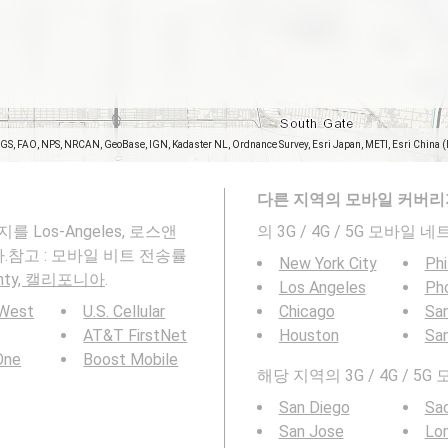
SGS, FAO, NPS, NRCAN, GeoBase, IGN, Kadaster NL, Ordnance Survey, Esri Japan, METI, Esri China 
다른 지역의 모바일 커버리
를 Los-Angeles, 로스앤
의 3G / 4G / 5G 모바
니다.참고 : 모바일 비트 전송률
New York City
Phi
ounty, 캘리포니아
.
Los Angeles
Ph
 West
U.S. Cellular
Chicago
San
AT&T FirstNet
Houston
Sa
 One
Boost Mobile
해당 지역의 3G / 4G /
San Diego
Sa
San Jose
Lo