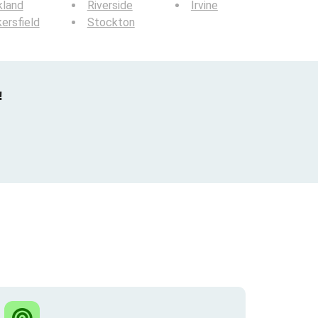
kland
Riverside
Irvine
ersfield
Stockton
!