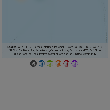
Leaflet
|
© Esri, HERE, Garmin, Intermap, increment P Corp., GEBCO, USGS, FAO, NPS,
NRCAN, GeoBase, IGN, Kadaster NL, Ordnance Survey, Esri Japan, METI, Esri China
(Hong Kong), © OpenStreetMap contributors, and the GIS User Community