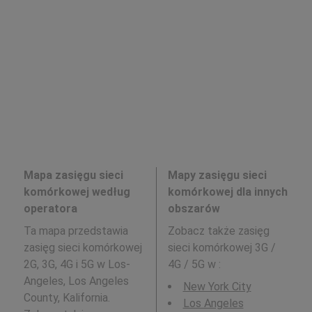
Mapa zasięgu sieci
Mapy zasięgu sieci
komórkowej według
komórkowej dla innych
operatora
obszarów
Ta mapa przedstawia
Zobacz także zasięg
zasięg sieci komórkowej
sieci komórkowej 3G /
2G, 3G, 4G i 5G w Los-
4G / 5G w
:
Angeles, Los Angeles
New York City
County, Kalifornia.
Los Angeles