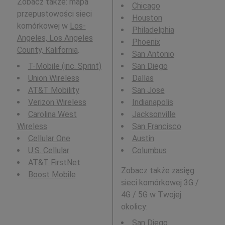
Zobacz także: mapa
Chicago
przepustowości sieci
Houston
komórkowej w
Los-
Philadelphia
Angeles, Los Angeles
Phoenix
County, Kalifornia
.
San Antonio
T-Mobile (inc. Sprint)
San Diego
Union Wireless
Dallas
AT&T Mobility
San Jose
Verizon Wireless
Indianapolis
Carolina West
Jacksonville
Wireless
San Francisco
Cellular One
Austin
U.S. Cellular
Columbus
AT&T FirstNet
Zobacz także zasięg
Boost Mobile
sieci komórkowej 3G /
4G / 5G w Twojej
okolicy:
San Diego