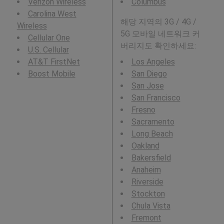
Verizon Wireless
Columbus
Carolina West
해당 지역의 3G / 4G /
Wireless
5G 모바일 네트워크 커
Cellular One
버리지도 확인하세요:
U.S. Cellular
AT&T FirstNet
Los Angeles
Boost Mobile
San Diego
San Jose
San Francisco
Fresno
Sacramento
Long Beach
Oakland
Bakersfield
Anaheim
Riverside
Stockton
Chula Vista
Fremont