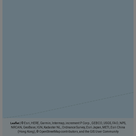
Leaflet
|
© Esri, HERE, Garmin, Intermap, increment P Corp., GEBCO, USGS, FAO, NPS,
NRCAN, GeoBase, IGN, Kadaster NL, Ordnance Survey, Esri Japan, METI, Esri China
(Hong Kong), © OpenStreetMap contributors, and the GIS User Community