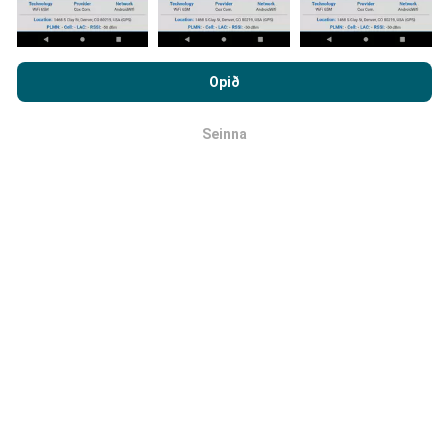
Hvernig eru uppfærslur framkvæmdar?
Með því að vafra um nPerf.com ertu samþykk(ur)
Tölva uppfærir netútbreiðslukortin á
persónuverndar- og netkökustefnu okkar auk
klukkustundarfresti. Hraðakortin eru uppfærð
á 15
Opið
notkunarskilmálanna
um nPerf prófanirnar.
mínútna fresti
. Gögn eru birt í tvö ár. Að tveimur árum
liðnum eru elstu kortagögnin fjarlægð mánaðarlega.
Seinna
OK
Hversu áreiðanlegt og nákvæmt er
þetta?
Prófanir eru framkvæmdar með notendabúnaði.
Nákvæmni staðsetningar er háð móttökugæðum á
GPS-merkinu þegar prófunin er framkvæmd. Hvað
útbreiðslu snertir vistum við eingöngu gögn sem eru
með mestu staðsetningarnákvæmni
um 50 metrar
.