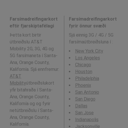
Farsímadreifingarkort
Farsímadreifingarkort
eftir fjarskiptafélagi
fyrir önnur svæði
Þetta kort birtir
Sjá einnig 3G / 4G / 5G
útbreiðslu AT&T
farsímaútbreiðsluna í
:
Mobility 2G, 3G, 4G og
New York City
5G farsímaneta í Santa-
Los Angeles
Ana, Orange County,
Chicago
Kalifornía. Sjá ennfremur:
Houston
AT&T
Philadelphia
Mobility
útbreiðslukort
Phoenix
yfir bitahraða í Santa-
San Antonio
Ana, Orange County,
San Diego
Kalifornía og og fyrir
Dallas
netútbreiðslu í Santa-
San Jose
Ana, Orange County,
Indianapolis
Kalifornía.
Jacksonville