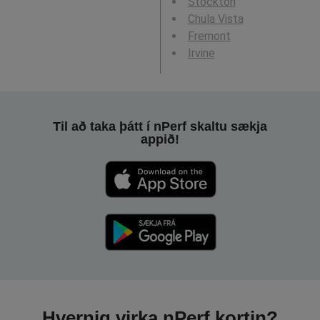
Stockton
Chula Vista
Fremont
Irvine
Til að taka þátt í nPerf skaltu sækja
appið!
Hvernig virka nPerf kortin?