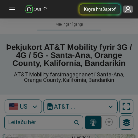
Keyra hraðapróf
Mælingar í gangi
Þekjukort AT&T Mobility fyrir 3G /
4G / 5G - Santa-Ana, Orange
County, Kalifornía, Bandaríkin
AT&T Mobility farsímagagnanet í Santa-Ana,
Orange County, Kalifornía, Bandaríkin
US
AT&T Mobility