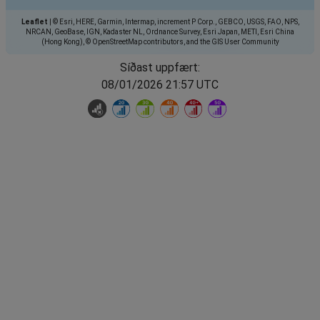
Leaflet
|
© Esri, HERE, Garmin, Intermap, increment P Corp., GEBCO, USGS, FAO, NPS,
NRCAN, GeoBase, IGN, Kadaster NL, Ordnance Survey, Esri Japan, METI, Esri China
(Hong Kong), © OpenStreetMap contributors, and the GIS User Community
Síðast uppfært:
08/01/2026 21:57 UTC