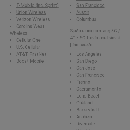
T-Mobile (inc. Sprint)
San Francisco
Union Wireless
Austin
Verizon Wireless
Columbus
Carolina West
Sjáðu einnig umfang 3G /
Wireless
4G / 5G farsímanetsins á
Cellular One
þínu svæði:
U.S. Cellular
AT&T FirstNet
Los Angeles
Boost Mobile
San Diego
San Jose
San Francisco
Fresno
Sacramento
Long Beach
Oakland
Bakersfield
Anaheim
Riverside