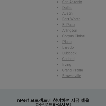
San Antonio
Dallas
Austin
Fort Worth
El Paso
Arlington
Corpus Christi
Plano
Laredo
Lubbock
Garland
Irving
Grand Prairie
Brownsville
nPerf 프로젝트에 참여하여 지금 앱을
다운로드하십시오!