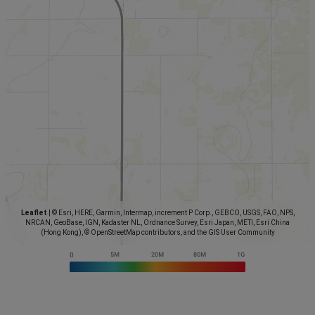
Leaflet
|
© Esri, HERE, Garmin, Intermap, increment P Corp., GEBCO, USGS, FAO, NPS,
NRCAN, GeoBase, IGN, Kadaster NL, Ordnance Survey, Esri Japan, METI, Esri China
(Hong Kong), © OpenStreetMap contributors, and the GIS User Community