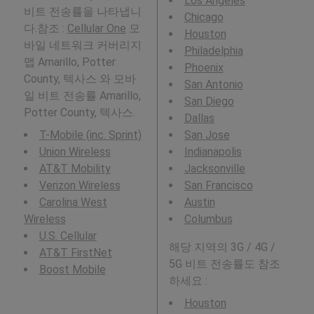
Los Angeles
비트 전송률을 나타냅니
Chicago
다.참조 :
Cellular One
모
Houston
바일 네트워크 커버리지
Philadelphia
맵 Amarillo, Potter
Phoenix
County, 텍사스 와 모바
San Antonio
일 비트 전송률 Amarillo,
San Diego
Potter County, 텍사스.
Dallas
T-Mobile (inc. Sprint)
San Jose
Union Wireless
Indianapolis
AT&T Mobility
Jacksonville
Verizon Wireless
San Francisco
Carolina West
Austin
Wireless
Columbus
U.S. Cellular
해당 지역의 3G / 4G /
AT&T FirstNet
5G 비트 전송률도 참조
Boost Mobile
하세요 :
Houston