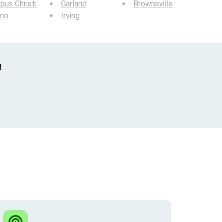
pus Christi
Garland
Brownsville
ano
Irving
!