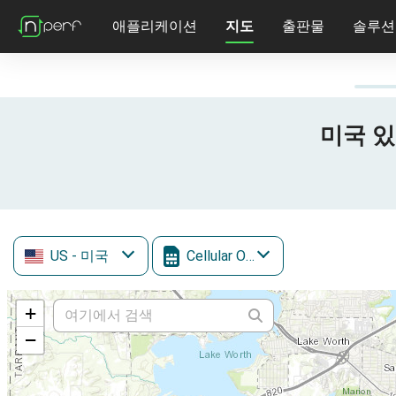
애플리케이션
지도
출판물
솔루션
미국 있는
US
- 미국
Cellular One
+
−