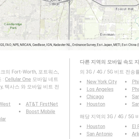
SGS, FAO, NPS, NRCAN, GeoBase, IGN, Kadaster NL, Ordnance Survey, Esri Japan, METI, Esri China 
다른 지역의 모바일 속도 
워크의 Fort-Worth, 포트워스,
의 3G / 4G / 5G 비트 
 :
Cellular One
모바일 네트
New York City
Phi
unty, 텍사스 와 모바일 비트 전
Los Angeles
Ph
Chicago
San
 West
AT&T FirstNet
Houston
Sa
Boost Mobile
해당 지역의 3G / 4G / 5
ular
Houston
El 
San Antonio
Arl