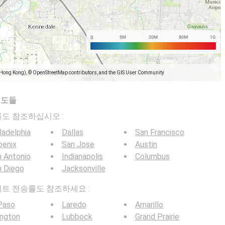
(Hong Kong), © OpenStreetMap contributors, and the GIS User Community
지도들
전송률도 참조하십시오 :
ladelphia
Dallas
San Francisco
oenix
San Jose
Austin
 Antonio
Indianapolis
Columbus
n Diego
Jacksonville
G 비트 전송률도 참조하세요 :
Paso
Laredo
Amarillo
ington
Lubbock
Grand Prairie