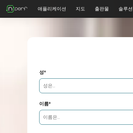
애플리케이션
지도
출판물
솔루션
성*
이름*