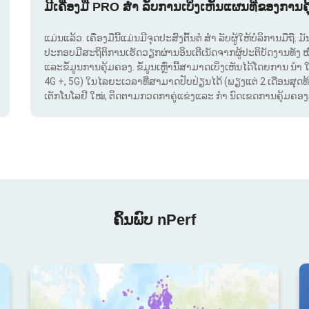
ມີເຄື່ອງມື PRO ສຳ ລັບການເບິ່ງເຫັນແຜນທີ່ຂອງການຄ
ແມ່ນແລ້ວ. ເຄື່ອງມືນີ້ແມ່ນມີຈຸດປະສົງຕົ້ນຕໍ ສຳ ລັບຜູ້ໃຫ້ບໍລິການມືຖື
ປະກອບມີສະຖິຕິການເຮັດວຽກຜ່ານອິນເຕີເນັດຈາກຜູ້ປະຕິບັດງານທັງ 
ແລະຂໍ້ມູນການຄຸ້ມຄອງ. ຂໍ້ມູນເຫຼົ່ານີ້ສາມາດເບິ່ງເຫັນໄດ້ໂດຍການ ນຳ 
4G +, 5G) ໃນໄລຍະເວລາທີ່ສາມາດປັບປ່ຽນໄດ້ (ພຽງແຕ່ 2 ເດືອນສຸດທ້າຍ
ເຕັກໂນໂລຢີ ໃໝ່, ຕິດຕາມກວດກາຄູ່ແຂ່ງແລະ ກຳ ນົດເຂດການຄຸ້ມຄອງສັນ
ຄົ້ນພົບ nPerf