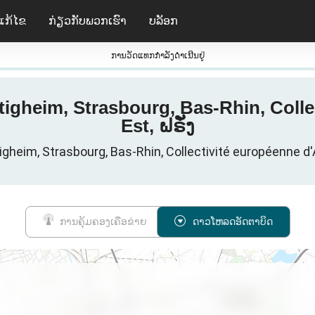
ແກ້ໄຂ
ກ່ຽວ​ກັບ​ພວກ​ເຮົາ
ບລັອກ
ການວັດແທກກໍາລັງດໍາເນີນຢູ່
iltigheim, Strasbourg, Bas-Rhin, Coll
Est, ຝຣັ່ງ
ltigheim, Strasbourg, Bas-Rhin, Collectivité européenne d'
ການຄຸ້ມຄອງເຄືອຂ່າຍ
ດາວໂຫລດອັດຕາບິດ