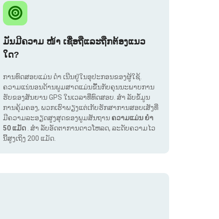
ມັນມີຄວາມ ໜ້າ ເຊື່ອຖືແລະຖືກຕ້ອງແນວ
ໃດ?
ການທົດສອບແມ່ນ ດຳ ເນີນຢູ່ໃນອຸປະກອນຂອງຜູ້ໃຊ້.
ຄວາມແນ່ນອນດ້ານພູມສາດແມ່ນຂື້ນກັບຄຸນນະພາບການ
ຮັບຂອງສັນຍານ GPS ໃນເວລາທີ່ທົດສອບ. ສຳ ລັບຂໍ້ມູນ
ການຄຸ້ມຄອງ, ພວກເຮົາພຽງແຕ່ເກັບຮັກສາການສອບເສັງທີ່
ມີຄວາມລະອຽດສູງສຸດຂອງພູມສັນຖານ
ຄວາມແມ່ນ ຍຳ
50 ແມັດ
. ສຳ ລັບອັດຕາການດາວໂຫລດ, ລະດັບຄວາມໄວ
ນີ້ສູງເຖິງ 200 ແມັດ.