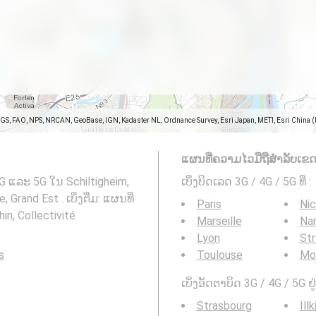
SGS, FAO, NPS, NRCAN, GeoBase, IGN, Kadaster NL, Ordnance Survey, Esri Japan, METI, Esri China 
ແຜນທີ່ຄວາມໄວມືຖືສໍາລັບເຂດອ
4G ແລະ 5G ໃນ Schiltigheim,
ເບິ່ງບິດເລດ 3G / 4G / 5G ທີ່
:
Grand Est . ເບິ່ງຕື່ມ: ແຜນທີ່
Paris
Ni
in, Collectivité
Marseille
Na
Lyon
St
s
Toulouse
Mon
ເບິ່ງອັດຕາບິດ 3G / 4G / 5G ຢູ່
Strasbourg
Illk