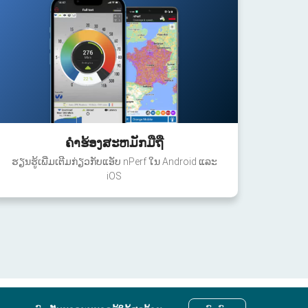
ຄໍາຮ້ອງສະຫມັກມືຖື
ຮຽນຮູ້ເພີ່ມເຕີມກ່ຽວກັບແອັບ nPerf ໃນ Android ແລະ
iOS