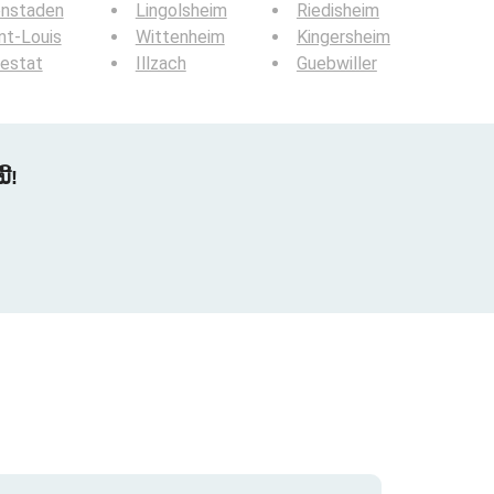
enstaden
Lingolsheim
Riedisheim
nt-Louis
Wittenheim
Kingersheim
estat
Illzach
Guebwiller
້!