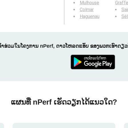
Mulhouse
Graff
Colmar
Sai
Haguenau
Sél
ຂົ້າຮ່ວມໃນໂຄງການ nPerf, ດາວໂຫລດແອັບ ຂອງພວກເຮົາດຽວນີ
ແຜນທີ່ nPerf ເຮັດວຽກໄດ້ແນວໃດ?