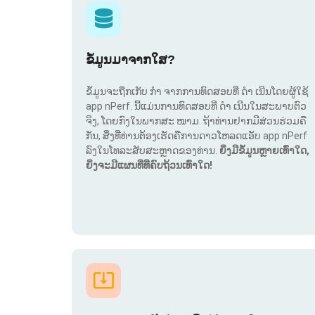
ຂໍ້ມູນມາຈາກໃສ?
ຂໍ້ມູນຈະຖືກເກັບ ກຳ ຈາກການທົດສອບທີ່ ດຳ ເນີນໂດຍຜູ້ໃຊ້
app nPerf. ນີ້ແມ່ນການທົດສອບທີ່ ດຳ ເນີນໃນສະພາບຕົວ
ຈິງ, ໂດຍກົງໃນພາກສະ ໜາມ. ຖ້າທ່ານຢາກມີສ່ວນຮ່ວມຄື
ກັນ, ສິ່ງທີ່ທ່ານຕ້ອງເຮັດຄືການດາວໂຫລດແອັບ app nPerf
ລົງໃນໂທລະສັບສະຫຼາດຂອງທ່ານ.
ຍິ່ງມີຂໍ້ມູນຫຼາຍເທົ່າໃດ,
ຍິ່ງຈະມີແຜນທີ່ທີ່ຄົບຖ້ວນເທົ່າໃດ!