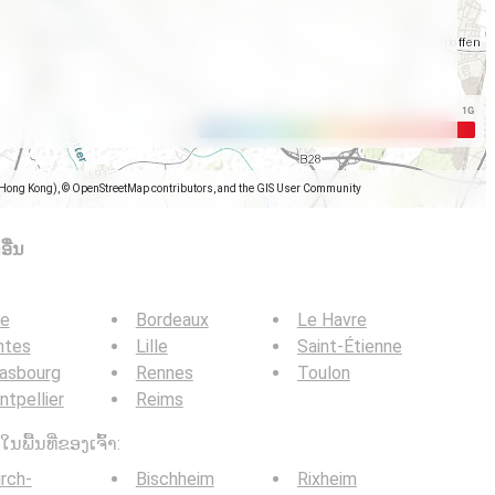
(Hong Kong), © OpenStreetMap contributors, and the GIS User Community
ື່ນ
ce
Bordeaux
Le Havre
ntes
Lille
Saint-Étienne
rasbourg
Rennes
Toulon
tpellier
Reims
ໃນພື້ນທີ່ຂອງເຈົ້າ:
irch-
Bischheim
Rixheim