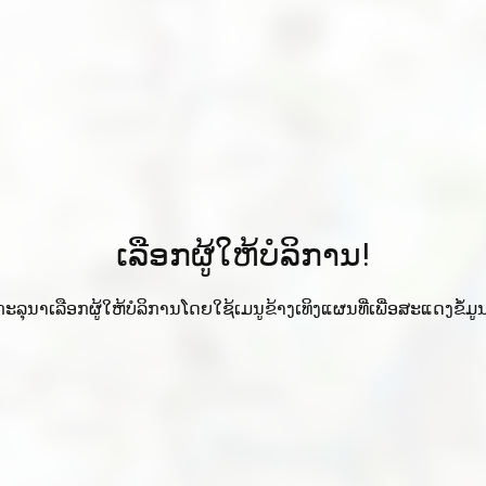
ເລືອກຜູ້ໃຫ້ບໍລິການ!
ກະລຸນາເລືອກຜູ້ໃຫ້ບໍລິການໂດຍໃຊ້ເມນູຂ້າງເທິງແຜນທີ່ເພື່ອສະແດງຂໍ້ມູນ