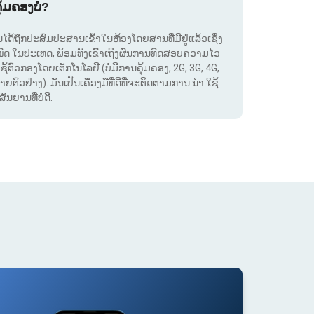
ຸ້ມຄອງບໍ?
. ມັນໄດ້ຖືກປະສົມປະສານເຂົ້າໃນຫ້ອງໂດຍສານທີ່ມີຢູ່ແລ້ວເຊິ່ງ
ໝົດ ໃນປະເທດ, ພ້ອມທັງເຂົ້າເຖິງຜົນການທົດສອບຄວາມໄວ
ໃຊ້ຕົວກອງໂດຍເຕັກໂນໂລຢີ (ບໍ່ມີການຄຸ້ມຄອງ, 2G, 3G, 4G,
ຕົວຢ່າງ). ມັນເປັນເຄື່ອງມືທີ່ດີທີ່ຈະຕິດຕາມການ ນຳ ໃຊ້
ຍານທີ່ບໍ່ດີ.