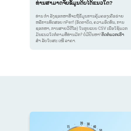
ທ່ານສາມາດຈັບຂໍ້ມູນດິບໄດ້ແນວໃດ?
ທ່ານ ກຳ ລັງຊອກຫາທີ່ຈະຖືຂໍ້ມູນການຄຸ້ມຄອງເຄືອຂ່າຍ
ຫລືການທົດສອບ nPerf (ອັດຕາບິດ, ຄວາມອົດທົນ, ການ
ຊອກຫາ, ການສາຍວິດີໂອ) ໃນຮູບແບບ CSV ເພື່ອໃຊ້ພວກ
ມັນແນວໃດກໍ່ຕາມທີ່ທ່ານມັກ? ບໍ່ມີປັນຫາ!
ຕິດຕໍ່ພວກເຮົາ
ສຳ ລັບໃບສະ ເໜີ ລາຄາ.