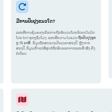
ມີການປັບປຸງແນວໃດ?
ແຜນທີ່ການຄຸ້ມຄອງເຄືອຂ່າຍຖືກອັບເດດໂດຍອັດຕະໂນມັດ
ໂດຍ bot ທຸກໆຊົ່ວໂມງ. ແຜນທີ່ຄວາມໄວແມ່ນ
ຖືກປັບປຸງທຸກ
ໆ 15 ນາທີ
. ຂໍ້ມູນຖືກສະແດງເປັນເວລາສອງປີ. ຫຼັງຈາກ
ສອງປີ, ຂໍ້ມູນເກົ່າແກ່ທີ່ສຸດກໍ່ຖືກລຶບອອກຈາກແຜນທີ່ ໜຶ່ງ ຄັ້ງ
ຕໍ່ເດືອນ.