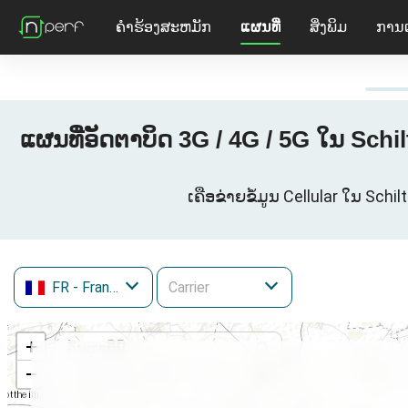
ຄໍາຮ້ອງສະຫມັກ
ແຜນທີ່
ສິ່ງພິມ
ການ
ແຜນທີ່ອັດຕາບິດ 3G / 4G / 5G ໃນ Sch
ເຄືອຂ່າຍຂໍ້ມູນ Cellular ໃນ Schi
FR
- France
+
−