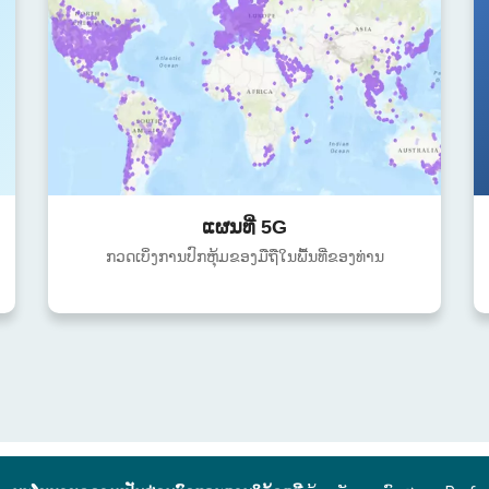
ແຜນທີ່ 5G
ກວດເບິ່ງການປົກຫຸ້ມຂອງມືຖືໃນພື້ນທີ່ຂອງທ່ານ