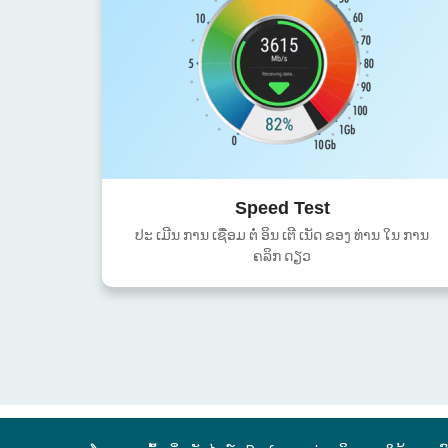
Speed Test
ປະ ເມີນ ການ ເຊື່ອມ ຕໍ່ ອິນ ເຕີ ເນັດ ຂອງ ທ່ານ ໃນ ການ
ຄລິກ ດຽວ