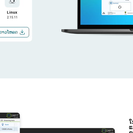
Linux
2.15.11
ດາວໂຫລດ
ໃ
ແ
ຂ