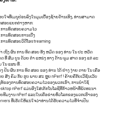
ບໃຈທີ່ເມນູປ່ອນລົງໃນມຸມເບື້ອງຊ້າຍດ້ານເທິງ, ທ່ານສາມາດ
ົດສອບແຍກຕ່າງຫາກ:
ການທົດສອບຄວາມໄວ
ການທົດສອບການເບີ່ງ
ການທົດສອບວິດີໂອstreaming
ົ້າ ເຖິງ ຜົນ ການ ທົດ ສອບ ທັງ ຫມົດ ຂອງ ທ່ານ ໃນ ປະ ຫວັດ
ດ ທີ່ ສົມ ບູນ ດ້ວຍ ຕໍາ ແຫນ່ງ ທາງ ດ້ານ ພູມ ສາດ ຂອງ ແຕ່ ລະ
ນ ໃນ ແຜນ ທີ່ .
່ງ ປັນ ຜົນ ການ ທົດ ສອບ ຂອງ ທ່ານ ໄດ້ ຢ່າງ ງ່າຍ ດາຍ ໃນ ເຄືອ
າຍ ສັງ ຄົມ ກັບ ຮູບ ພາບ ສະ ຫຼຸບ nPerf ! ຄ້າຍຄືກັບເວີຊັນເວັບ
ຊທ໌ຂອງການທົດສອບຄວາມໄວຂອງພວກເຮົາ, ການນໍາໃຊ້
sktop nPerf ແມ່ນອີງໃສ່ເຕັກໂນໂລຊີທີ່ກ້າວຫນ້າທີ່ພັດທະນາ
ດຍທີມງານ nPerf ແລະໃນເຄືອຂ່າຍທົ່ວໂລກຂອງພວກເຮົາຂອງ
rvers ທີ່ເຮັດໃຫ້ແນ່ໃຈວ່າທ່ານໄດ້ຮັບຄວາມໄວທີ່ຈໍາເປັນ.