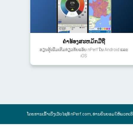
ຄໍາຮ້ອງສະຫມັກມືຖື
ຮຽນຮູ້ເພີ່ມເຕີມກ່ຽວກັບແອັບ nPerf ໃນ Android ແລະ
iOS
ໂດຍການເຂົ້າເບິ່ງເວັບໄຊທ໌ nPerf.com, ທ່ານຍິນຍອມໃຫ້ພວກເຮ