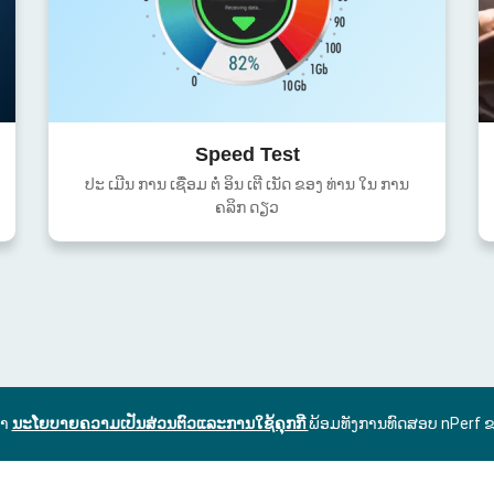
Speed Test
ປະ ເມີນ ການ ເຊື່ອມ ຕໍ່ ອິນ ເຕີ ເນັດ ຂອງ ທ່ານ ໃນ ການ
ຄລິກ ດຽວ
ົາ
ນະໂຍບາຍຄວາມເປັນສ່ວນຕົວແລະການໃຊ້ຄຸກກີ
ພ້ອມທັງການທົດສອບ nPerf 