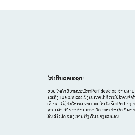
ໄປເກີນຂອບເຂດ!
ຂອບໃຈຄໍາຮ້ອງສະຫມັກnPerf desktop, ທ່ານສ
ໄວເຖິງ 10 Gb/s ແລະຍິ່ງໄປກວ່ານັ້ນໂດຍບໍ່ມີການຈໍາ
ເຕີເນັດ. ໃຊ້ ປະໂຫຍດ ຈາກ ເທັກ ໂນ ໂລ ຈີ nPerf ທັງ 
ຄອມ ພິວ ເຕີ ຂອງ ທ່ານ ແລະ ວັດ ແທກ ປະ ສິດ ທິ ພາບ 
ອິນ ເຕີ ເນັດ ຂອງ ທ່ານ ຍິ່ງ ຂຶ້ນ ຢ່າງ ແນ່ນອນ.