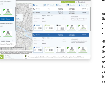
ຂອ
ທ
ເຂ
ສາ
ຄົ
ແບ
ຂ່
ໄ
de
ໂ
se