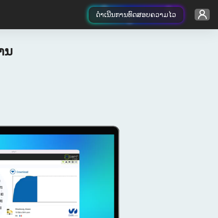
ດຳເນີນການທົດສອບຄວາມໄວ
່ານ