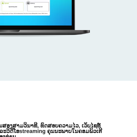
ນສອງສາມວິນາທີ, ທົດສອບຄວາມໄວ, ເວັບໄຊທ໌
ລະວິດີໂອstreaming ຄຸນນະພາບໃນຄອມພິວເຕີ
ອງທ່ານ.