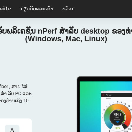
ແກ້ໄຂ
ກ່ຽວ​ກັບ​ພວກ​ເຮົາ
ບລັອກ
ັບພລິເຄຊັນ nPerf ສໍາລັບ desktop ຂອງທ
(Windows, Mac, Linux)
iber , ສາຍ ໂສ້
f ສໍາ ລັບ PC ແລະ
ອງທ່ານເຖິງ 10