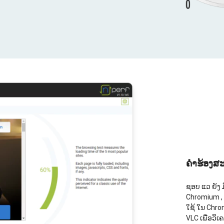
ຄໍາຮ້ອງສະ
ຊອບ ແວ ຍັງ ມ
Chromium , ເ
ໃຊ້ ໃນ Chro
VLC ເພື່ອວິ