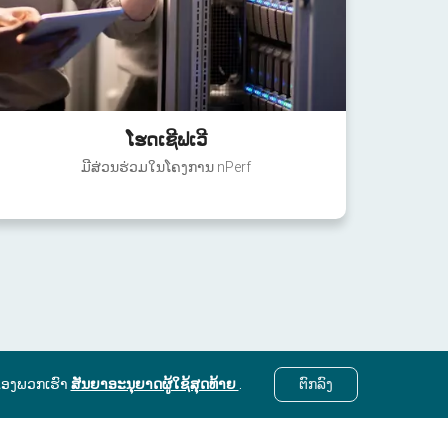
ໂຮດເຊີຟເວີ
ມີສ່ວນຮ່ວມໃນໂຄງການ nPerf
ຂອງພວກເຮົາ
ສັນຍາອະນຸຍາດຜູ້ໃຊ້ສຸດທ້າຍ
.
ຕົກ​ລົງ