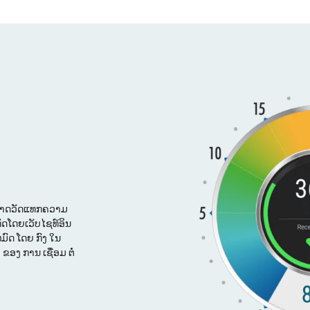
າມາດວັດແທກຄວາມ
ກັດໂດຍເວັບໄຊທ໌ອິນ
ຫມົດ ໂດຍ ກົງ ໃນ
ຂອງ ການ ເຊື່ອມ ຕໍ່