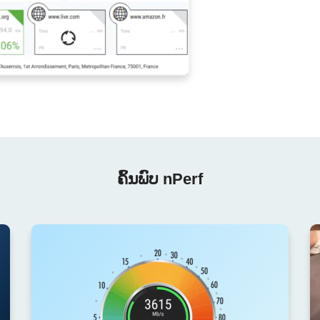
ຄົ້ນພົບ nPerf