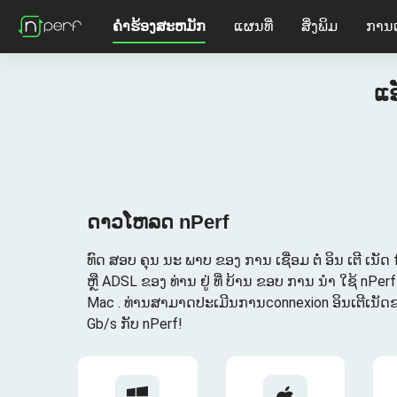
ຄໍາຮ້ອງສະຫມັກ
ແຜນທີ່
ສິ່ງພິມ
ການ
ແອ
ດາວໂຫລດ nPerf
ທົດ ສອບ ຄຸນ ນະ ພາບ ຂອງ ການ ເຊື່ອມ ຕໍ່ ອິນ ເຕີ ເນັດ f
ຫຼື ADSL ຂອງ ທ່ານ ຢູ່ ທີ່ ບ້ານ ຂອບ ການ ນໍາ ໃຊ້ nPer
Mac . ທ່ານສາມາດປະເມີນການconnexion ອິນເຕີເນັດຂ
Gb/s ກັບ nPerf!