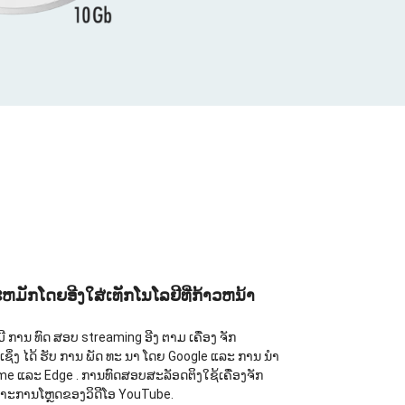
ຫມັກໂດຍອີງໃສ່ເທັກໂນໂລຢີທີ່ກ້າວຫນ້າ
ີ ການ ທົດ ສອບ streaming ອີງ ຕາມ ເຄື່ອງ ຈັກ
ຊິ່ງ ໄດ້ ຮັບ ການ ພັດ ທະ ນາ ໂດຍ Google ແລະ ການ ນໍາ
me ແລະ Edge . ການທົດສອບສະລັອດຕິງໃຊ້ເຄື່ອງຈັກ
ເຄາະການໂຫຼດຂອງວິດີໂອ YouTube.