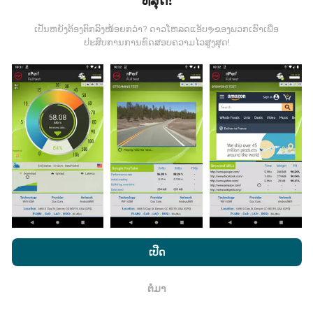
ທີ່ສຸດ!
ຂໍ້ມູນຈະຖືກເກັບ ກຳ ຈາກການທົດສອບທີ່ ດຳ ເນີນໂດຍຜູ້ໃຊ້ app
ເປັນຫຍັງຕ້ອງຕົກລົງໜ້ອຍກວ່າ? ດາວໂຫລດແອັບຯຂອງພວກເຮົາເພື່ອ
nPerf. ນີ້ແມ່ນການທົດສອບທີ່ ດຳ ເນີນໃນສະພາບຕົວຈິງ, ໂດຍ
ປະສົບການການທົດສອບຄວາມໄວສູງສຸດ!
ກົງໃນພາກສະ ໜາມ. ຖ້າທ່ານຢາກມີສ່ວນຮ່ວມຄືກັນ, ສິ່ງທີ່ທ່ານ
ຕ້ອງເຮັດຄືການດາວໂຫລດແອັບ app nPerf ລົງໃນໂທລະສັບ
ສະຫຼາດຂອງທ່ານ.
ຍິ່ງມີຂໍ້ມູນຫຼາຍເທົ່າໃດ, ຍິ່ງຈະມີແຜນທີ່ທີ່
ຄົບຖ້ວນເທົ່າໃດ!
ມີການປັບປຸງແນວໃດ?
ໂດຍການເຂົ້າເບິ່ງເວັບໄຊທ໌ nPerf.com, ທ່ານຍິນຍອມໃຫ້ພວກເຮົາ
ແຜນທີ່ການຄຸ້ມຄອງເຄືອຂ່າຍຖືກອັບເດດໂດຍອັດຕະໂນມັດໂດຍ
ນະໂຍບາຍຄວາມເປັນສ່ວນຕົວແລະການໃຊ້ຄຸກກີ
ພ້ອມທັງການທົດສອບ
bot ທຸກໆຊົ່ວໂມງ. ແຜນທີ່ຄວາມໄວແມ່ນ
ຖືກປັບປຸງທຸກໆ 15 ນາທີ
ເປີດ
nPerf ຂອງພວກເຮົາ
ສັນຍາອະນຸຍາດຜູ້ໃຊ້ສຸດທ້າຍ
.
. ຂໍ້ມູນຖືກສະແດງເປັນເວລາສອງປີ. ຫຼັງຈາກສອງປີ, ຂໍ້ມູນເກົ່າແກ່
ທີ່ສຸດກໍ່ຖືກລຶບອອກຈາກແຜນທີ່ ໜຶ່ງ ຄັ້ງຕໍ່ເດືອນ.
ຕໍ່ມາ
ຕົກ​ລົງ