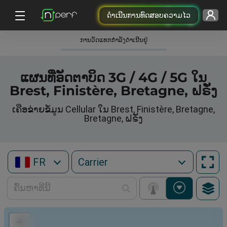
ດຳເນີນການທົດສອບຄວາມໄວ
ການວັດແທກກໍາລັງດໍາເນີນຢູ່
ແຜນທີ່ອັດຕາບິດ 3G / 4G / 5G ໃນ
Brest, Finistère, Bretagne, ຝຣັ່ງ
ເຄືອຂ່າຍຂໍ້ມູນ Cellular ໃນ Brest, Finistère, Bretagne,
Bretagne, ຝຣັ່ງ
FR
+