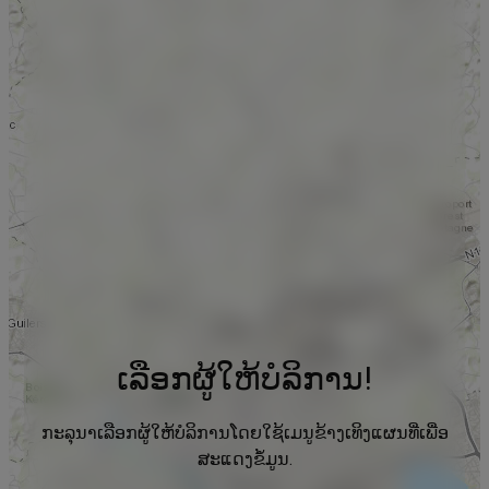
ເລືອກຜູ້ໃຫ້ບໍລິການ!
ກະລຸນາເລືອກຜູ້ໃຫ້ບໍລິການໂດຍໃຊ້ເມນູຂ້າງເທິງແຜນທີ່ເພື່ອ
ສະແດງຂໍ້ມູນ.