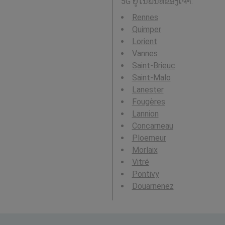
5G ຢູ່ໃນພື້ນທີ່ຂອງເຈົ້າ:
Rennes
Quimper
Lorient
Vannes
Saint-Brieuc
Saint-Malo
Lanester
Fougères
Lannion
Concarneau
Ploemeur
Morlaix
Vitré
Pontivy
Douarnenez