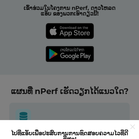
ເຂົ້າຮ່ວມໃນໂຄງການ nPerf, ດາວໂຫລດ
ແອັບ ຂອງພວກເຮົາດຽວນີ້!
ແຜນທີ່ nPerf ເຮັດວຽກໄດ້ແນວໃດ?
ໄປທີ່ແອັບເພື່ອປະສົບການການທົດສອບຄວາມໄວທີ່ດີ
ຂໍ້ມູນມາຈາກໃສ?