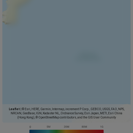
Leaflet
|
© Esri, HERE, Garmin, Intermap, increment P Corp., GEBCO, USGS, FAO, NPS,
NRCAN, GeoBase, IGN, Kadaster NL, Ordnance Survey, Esri Japan, METI, Esri China
(Hong Kong), © OpenStreetMap contributors, and the GIS User Community