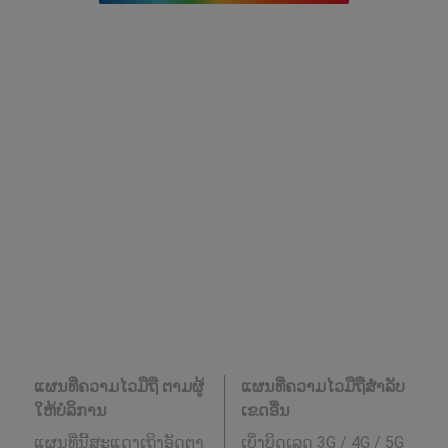
ແຜນທີ່ຄວາມໄວມືຖື ຕາມຜູ້
ແຜນທີ່ຄວາມໄວມືຖືສໍາລັບ
ໃຫ້ບໍລິການ
ເຂດອື່ນ
ແຜນທີ່ນີ້ສະແດງເຖິງອັດຕາ
ເບິ່ງບິດເລດ 3G / 4G / 5G