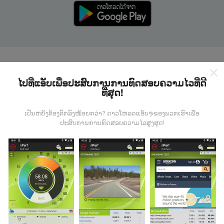
ແຜນທີ່ nPerf ເຮັດວຽກໄດ້ແນວໃດ?
ໄປທີ່ແອັບເພື່ອປະສົບການການທົດສອບຄວາມໄວທີ່ດີ
ທີ່ສຸດ!
ເປັນຫຍັງຕ້ອງຕົກລົງໜ້ອຍກວ່າ? ດາວໂຫລດແອັບຯຂອງພວກເຮົາເພື່ອ
ປະສົບການການທົດສອບຄວາມໄວສູງສຸດ!
ຂໍ້ມູນມາຈາກໃສ?
ຂໍ້ມູນຈະຖືກເກັບ ກຳ ຈາກການທົດສອບທີ່ ດຳ ເນີນໂດຍຜູ້ໃຊ້ app
nPerf. ນີ້ແມ່ນການທົດສອບທີ່ ດຳ ເນີນໃນສະພາບຕົວຈິງ, ໂດຍ
ກົງໃນພາກສະ ໜາມ. ຖ້າທ່ານຢາກມີສ່ວນຮ່ວມຄືກັນ, ສິ່ງທີ່ທ່ານ
ຕ້ອງເຮັດຄືການດາວໂຫລດແອັບ app nPerf ລົງໃນໂທລະສັບ
ສະຫຼາດຂອງທ່ານ.
ຍິ່ງມີຂໍ້ມູນຫຼາຍເທົ່າໃດ, ຍິ່ງຈະມີແຜນທີ່ທີ່
ຄົບຖ້ວນເທົ່າໃດ!