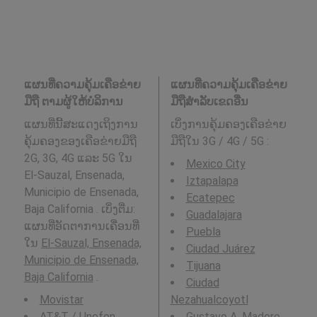
ແຜນທີ່ຄວາມຄຸ້ມເຄືອຂ່າຍ
ແຜນທີ່ຄວາມຄຸ້ມເຄືອຂ່າຍ
ມືຖື ຕາມຜູ້ໃຫ້ບໍລິການ
ມືຖືສໍາລັບເຂດອື່ນ
ແຜນທີ່ນີ້ສະແດງເຖິງການ
ເບິ່ງການຄຸ້ມຄອງເຄືອຂ່າຍ
ຄຸ້ມຄອງຂອງເຄືອຂ່າຍມືຖື
ມືຖືໃນ 3G / 4G / 5G
:
2G, 3G, 4G ແລະ 5G ໃນ
Mexico City
El-Sauzal, Ensenada,
Iztapalapa
Municipio de Ensenada,
Ecatepec
Baja California . ເບິ່ງຕື່ມ:
Guadalajara
ແຜນທີ່ອັດຕາການເຄື່ອນທີ່
Puebla
ໃນ
El-Sauzal, Ensenada,
Ciudad Juárez
Municipio de Ensenada,
Tijuana
Baja California
.
Ciudad
Movistar
Nezahualcoyotl
AT&T / Unefon
Gustavo A. Madero