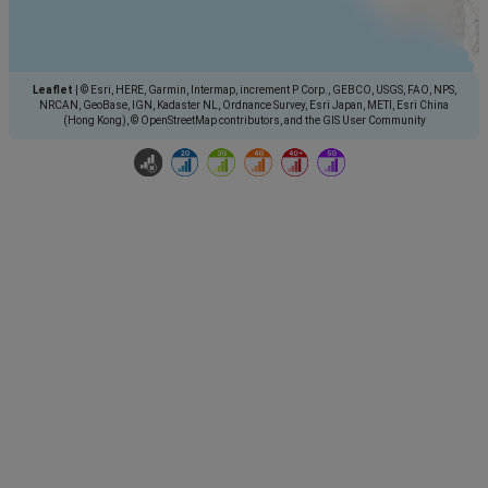
Leaflet
|
© Esri, HERE, Garmin, Intermap, increment P Corp., GEBCO, USGS, FAO, NPS,
NRCAN, GeoBase, IGN, Kadaster NL, Ordnance Survey, Esri Japan, METI, Esri China
(Hong Kong), © OpenStreetMap contributors, and the GIS User Community