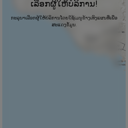
ເລືອກຜູ້ໃຫ້ບໍລິການ!
ກະລຸນາເລືອກຜູ້ໃຫ້ບໍລິການໂດຍໃຊ້ເມນູຂ້າງເທິງແຜນທີ່ເພື່ອ
ສະແດງຂໍ້ມູນ.