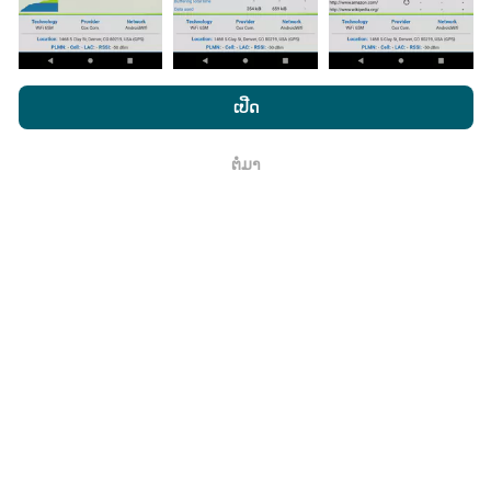
ໂດຍການເຂົ້າເບິ່ງເວັບໄຊທ໌ nPerf.com, ທ່ານຍິນຍອມໃຫ້ພວກເຮົາ
ນະໂຍບາຍຄວາມເປັນສ່ວນຕົວແລະການໃຊ້ຄຸກກີ
ພ້ອມທັງການທົດສອບ
ເປີດ
nPerf ຂອງພວກເຮົາ
ສັນຍາອະນຸຍາດຜູ້ໃຊ້ສຸດທ້າຍ
.
ມີການປັບປຸງແນວໃດ?
ຕໍ່ມາ
ຕົກ​ລົງ
ແຜນທີ່ການຄຸ້ມຄອງເຄືອຂ່າຍຖືກອັບເດດໂດຍອັດຕະໂນມັດໂດຍ
bot ທຸກໆຊົ່ວໂມງ. ແຜນທີ່ຄວາມໄວແມ່ນ
ຖືກປັບປຸງທຸກໆ 15 ນາທີ
. ຂໍ້ມູນຖືກສະແດງເປັນເວລາສອງປີ. ຫຼັງຈາກສອງປີ, ຂໍ້ມູນເກົ່າແກ່
ທີ່ສຸດກໍ່ຖືກລຶບອອກຈາກແຜນທີ່ ໜຶ່ງ ຄັ້ງຕໍ່ເດືອນ.
ມັນມີຄວາມ ໜ້າ ເຊື່ອຖືແລະຖືກຕ້ອງແນວໃດ?