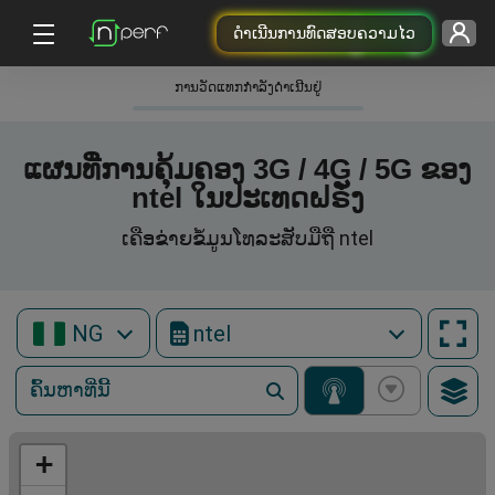
ດຳເນີນການທົດສອບຄວາມໄວ
ການວັດແທກກໍາລັງດໍາເນີນຢູ່
ແຜນທີ່ການຄຸ້ມຄອງ 3G / 4G / 5G ຂອງ
ntel ໃນປະເທດຝຣັ່ງ
ເຄືອຂ່າຍຂໍ້ມູນໂທລະສັບມືຖື ntel
NG
ntel
+