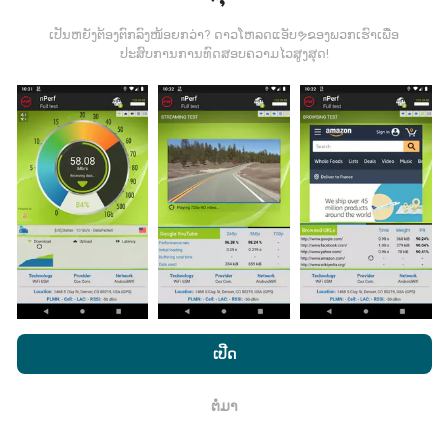
ມີການປັບປຸງແນວໃດ?
ເປັນຫຍັງຕ້ອງຕົກລົງໜ້ອຍກວ່າ? ດາວໂຫລດແອັບຯຂອງພວກເຮົາເພື່ອ
ປະສົບການການທົດສອບຄວາມໄວສູງສຸດ!
ແຜນທີ່ການຄຸ້ມຄອງເຄືອຂ່າຍຖືກອັບເດດໂດຍອັດຕະໂນມັດໂດຍ
bot ທຸກໆຊົ່ວໂມງ. ແຜນທີ່ຄວາມໄວແມ່ນ
ຖືກປັບປຸງທຸກໆ 15 ນາທີ
. ຂໍ້ມູນຖືກສະແດງເປັນເວລາສອງປີ. ຫຼັງຈາກສອງປີ, ຂໍ້ມູນເກົ່າແກ່
ທີ່ສຸດກໍ່ຖືກລຶບອອກຈາກແຜນທີ່ ໜຶ່ງ ຄັ້ງຕໍ່ເດືອນ.
ມັນມີຄວາມ ໜ້າ ເຊື່ອຖືແລະຖືກຕ້ອງແນວໃດ?
ການທົດສອບແມ່ນ ດຳ ເນີນຢູ່ໃນອຸປະກອນຂອງຜູ້ໃຊ້. ຄວາມ
ໂດຍການເຂົ້າເບິ່ງເວັບໄຊທ໌ nPerf.com, ທ່ານຍິນຍອມໃຫ້ພວກເຮົາ
ແນ່ນອນດ້ານພູມສາດແມ່ນຂື້ນກັບຄຸນນະພາບການຮັບຂອງ
ນະໂຍບາຍຄວາມເປັນສ່ວນຕົວແລະການໃຊ້ຄຸກກີ
ພ້ອມທັງການທົດສອບ
ເປີດ
ສັນຍານ GPS ໃນເວລາທີ່ທົດສອບ. ສຳ ລັບຂໍ້ມູນການຄຸ້ມຄອງ,
nPerf ຂອງພວກເຮົາ
ສັນຍາອະນຸຍາດຜູ້ໃຊ້ສຸດທ້າຍ
.
ພວກເຮົາພຽງແຕ່ເກັບຮັກສາການສອບເສັງທີ່ມີຄວາມລະອຽດ
ຕໍ່ມາ
ສູງສຸດຂອງພູມສັນຖານ
ຄວາມແມ່ນ ຍຳ 50 ແມັດ
. ສຳ ລັບ
ຕົກ​ລົງ
ອັດຕາການດາວໂຫລດ, ລະດັບຄວາມໄວນີ້ສູງເຖິງ 200 ແມັດ.