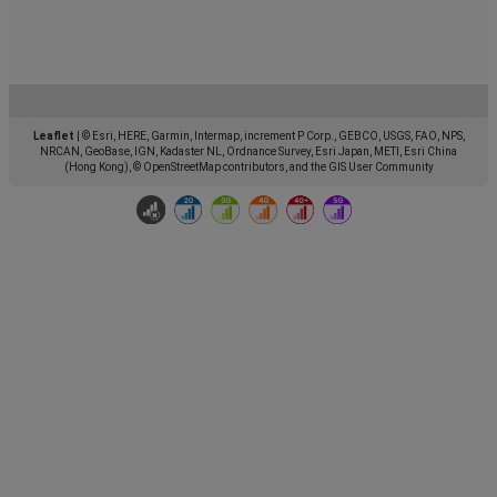
Leaflet
|
© Esri, HERE, Garmin, Intermap, increment P Corp., GEBCO, USGS, FAO, NPS,
NRCAN, GeoBase, IGN, Kadaster NL, Ordnance Survey, Esri Japan, METI, Esri China
(Hong Kong), © OpenStreetMap contributors, and the GIS User Community