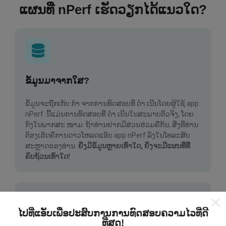
ແຜນທີ່ nPerf ເຮັດວຽກໄດ້ແນວໃດ?
ຂໍ້ມູນມາຈາກໃສ?
ຂໍ້ມູນຈະຖືກເກັບ ກຳ ຈາກການທົດສອບທີ່ ດຳ ເນີນໂດຍຜູ້ໃຊ້ app
nPerf. ນີ້ແມ່ນການທົດສອບທີ່ ດຳ ເນີນໃນສະພາບຕົວຈິງ, ໂດຍ
ກົງໃນພາກສະ ໜາມ. ຖ້າທ່ານຢາກມີສ່ວນຮ່ວມຄືກັນ, ສິ່ງທີ່ທ່ານ
ຕ້ອງເຮັດຄືການດາວໂຫລດແອັບ app nPerf ລົງໃນໂທລະສັບ
ສະຫຼາດຂອງທ່ານ.
ຍິ່ງມີຂໍ້ມູນຫຼາຍເທົ່າໃດ, ຍິ່ງຈະມີແຜນທີ່ທີ່
ຄົບຖ້ວນເທົ່າໃດ!
ໄປທີ່ແອັບເພື່ອປະສົບການການທົດສອບຄວາມໄວທີ່ດີ
ທີ່ສຸດ!