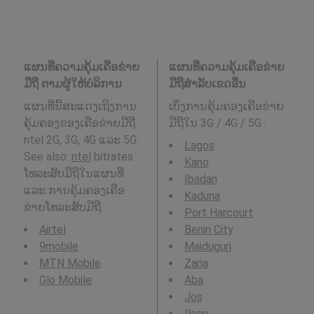
ແຜນທີ່ຄວາມຄຸ້ມເຄືອຂ່າຍ
ແຜນທີ່ຄວາມຄຸ້ມເຄືອຂ່າຍ
ມືຖື ຕາມຜູ້ໃຫ້ບໍລິການ
ມືຖືສໍາລັບເຂດອື່ນ
ແຜນທີ່ນີ້ສະແດງເຖິງການ
ເບິ່ງການຄຸ້ມຄອງເຄືອຂ່າຍ
ຄຸ້ມຄອງຂອງເຄືອຂ່າຍມືຖື
ມືຖືໃນ 3G / 4G / 5G
:
ntel 2G, 3G, 4G ແລະ 5G.
Lagos
See also:
ntel
bitrates
Kano
ໂທລະສັບມືຖືໃນແຜນທີ່
Ibadan
ແລະ ການຄຸ້ມຄອງເຄືອ
Kaduna
ຂ່າຍໂທລະສັບມືຖື.
Port Harcourt
Airtel
Benin City
9mobile
Maiduguri
MTN Mobile
Zaria
Glo Mobile
Aba
Jos
Ilorin