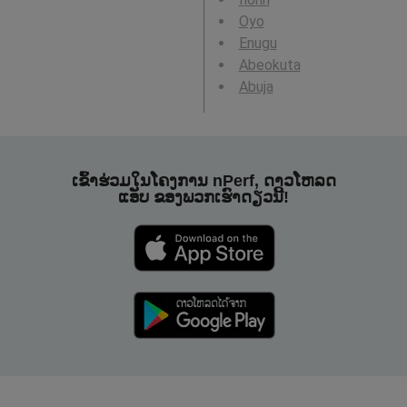
Oyo
Enugu
Abeokuta
Abuja
ເຂົ້າຮ່ວມໃນໂຄງການ nPerf, ດາວໂຫລດ
ແອັບ ຂອງພວກເຮົາດຽວນີ້!