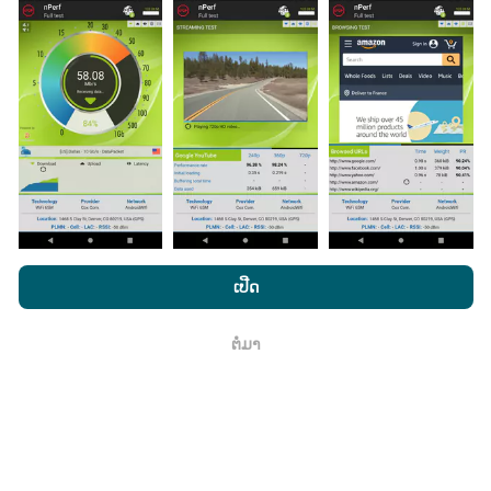
ມີການປັບປຸງແນວໃດ?
ແຜນທີ່ການຄຸ້ມຄອງເຄືອຂ່າຍຖືກອັບເດດໂດຍອັດຕະໂນມັດໂດຍ
bot ທຸກໆຊົ່ວໂມງ. ແຜນທີ່ຄວາມໄວແມ່ນ
ຖືກປັບປຸງທຸກໆ 15 ນາທີ
. ຂໍ້ມູນຖືກສະແດງເປັນເວລາສອງປີ. ຫຼັງຈາກສອງປີ, ຂໍ້ມູນເກົ່າແກ່
ໂດຍການເຂົ້າເບິ່ງເວັບໄຊທ໌ nPerf.com, ທ່ານຍິນຍອມໃຫ້ພວກເຮົາ
ທີ່ສຸດກໍ່ຖືກລຶບອອກຈາກແຜນທີ່ ໜຶ່ງ ຄັ້ງຕໍ່ເດືອນ.
ນະໂຍບາຍຄວາມເປັນສ່ວນຕົວແລະການໃຊ້ຄຸກກີ
ພ້ອມທັງການທົດສອບ
ເປີດ
nPerf ຂອງພວກເຮົາ
ສັນຍາອະນຸຍາດຜູ້ໃຊ້ສຸດທ້າຍ
.
ຕໍ່ມາ
ຕົກ​ລົງ
ມັນມີຄວາມ ໜ້າ ເຊື່ອຖືແລະຖືກຕ້ອງແນວໃດ?
ການທົດສອບແມ່ນ ດຳ ເນີນຢູ່ໃນອຸປະກອນຂອງຜູ້ໃຊ້. ຄວາມ