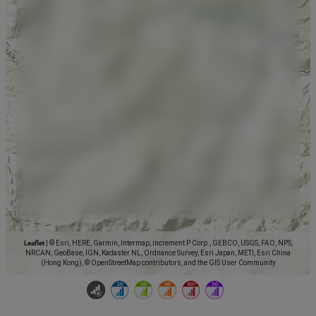
Leaflet
|
© Esri, HERE, Garmin, Intermap, increment P Corp., GEBCO, USGS, FAO, NPS,
NRCAN, GeoBase, IGN, Kadaster NL, Ordnance Survey, Esri Japan, METI, Esri China
(Hong Kong), © OpenStreetMap contributors, and the GIS User Community