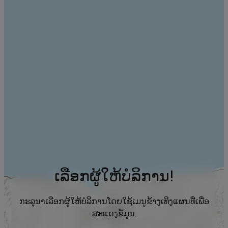
ເລືອກຜູ້ໃຫ້ບໍລິການ!
ກະລຸນາເລືອກຜູ້ໃຫ້ບໍລິການໂດຍໃຊ້ເມນູຂ້າງເທິງແຜນທີ່ເພື່ອ
ສະແດງຂໍ້ມູນ.