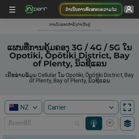
ດຳເນີນການທົດສອບຄວາມໄວ
ການວັດແທກກໍາລັງດໍາເນີນຢູ່
ແຜນທີ່ການຄຸ້ມຄອງ 3G / 4G / 5G ໃນ
Opotiki, Ōpōtiki District, Bay
of Plenty, ນິວຊີແລນ
ເຄືອຂ່າຍຂໍ້ມູນ Cellular ໃນ Opotiki, Ōpōtiki District, Bay
of Plenty, Bay of Plenty, ນິວຊີແລນ
NZ