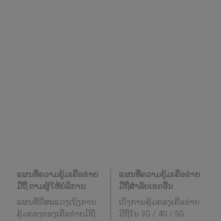
ແຜນທີ່ຄວາມຄຸ້ມເຄືອຂ່າຍ
ແຜນທີ່ຄວາມຄຸ້ມເຄືອຂ່າຍ
ມືຖື ຕາມຜູ້ໃຫ້ບໍລິການ
ມືຖືສໍາລັບເຂດອື່ນ
ແຜນທີ່ນີ້ສະແດງເຖິງການ
ເບິ່ງການຄຸ້ມຄອງເຄືອຂ່າຍ
ຄຸ້ມຄອງຂອງເຄືອຂ່າຍມືຖື
ມືຖືໃນ 3G / 4G / 5G
: