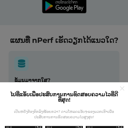
ແຜນທີ່ nPerf ເຮັດວຽກໄດ້ແນວໃດ?
ຂໍ້ມູນມາຈາກໃສ?
ຂໍ້ມູນຈະຖືກເກັບ ກຳ ຈາກການທົດສອບທີ່ ດຳ ເນີນໂດຍຜູ້ໃຊ້ app
ໄປທີ່ແອັບເພື່ອປະສົບການການທົດສອບຄວາມໄວທີ່ດີ
ທີ່ສຸດ!
nPerf. ນີ້ແມ່ນການທົດສອບທີ່ ດຳ ເນີນໃນສະພາບຕົວຈິງ, ໂດຍ
ກົງໃນພາກສະ ໜາມ. ຖ້າທ່ານຢາກມີສ່ວນຮ່ວມຄືກັນ, ສິ່ງທີ່ທ່ານ
ຕ້ອງເຮັດຄືການດາວໂຫລດແອັບ app nPerf ລົງໃນໂທລະສັບ
ເປັນຫຍັງຕ້ອງຕົກລົງໜ້ອຍກວ່າ? ດາວໂຫລດແອັບຯຂອງພວກເຮົາເພື່ອ
ສະຫຼາດຂອງທ່ານ.
ຍິ່ງມີຂໍ້ມູນຫຼາຍເທົ່າໃດ, ຍິ່ງຈະມີແຜນທີ່ທີ່
ປະສົບການການທົດສອບຄວາມໄວສູງສຸດ!
ຄົບຖ້ວນເທົ່າໃດ!