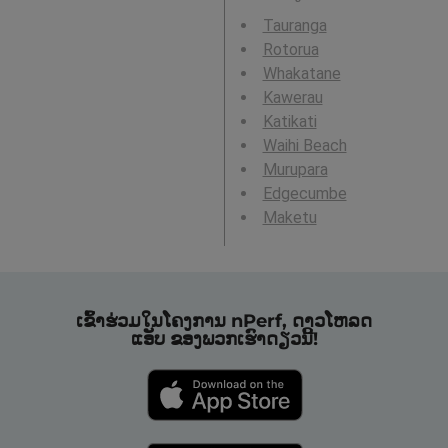
Tauranga
Rotorua
Whakatane
Kawerau
Katikati
Waihi Beach
Murupara
Edgecumbe
Maketu
ເຂົ້າຮ່ວມໃນໂຄງການ nPerf, ດາວໂຫລດ
ແອັບ ຂອງພວກເຮົາດຽວນີ້!