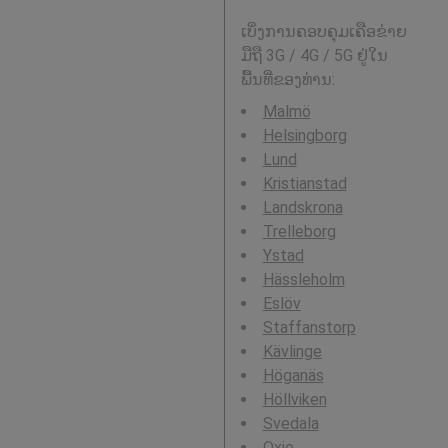
ເບິ່ງການຄອບຄຸມເຄືອຂ່າຍ
ມືຖື 3G / 4G / 5G ຢູ່ໃນ
ພື້ນທີ່ຂອງທ່ານ:
Malmö
Helsingborg
Lund
Kristianstad
Landskrona
Trelleborg
Ystad
Hässleholm
Eslöv
Staffanstorp
Kävlinge
Höganäs
Höllviken
Svedala
Oxie