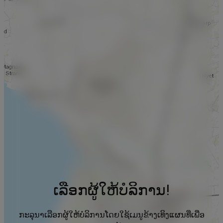
ເລືອກຜູ້ໃຫ້ບໍລິການ!
ກະລຸນາເລືອກຜູ້ໃຫ້ບໍລິການໂດຍໃຊ້ເມນູຂ້າງເທິງແຜນທີ່ເພື່ອ