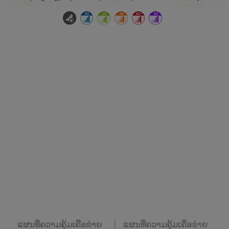
ແຜນທີ່ຄວາມຄຸ້ມເຄືອຂ່າຍ
ແຜນທີ່ຄວາມຄຸ້ມເຄືອຂ່າຍ