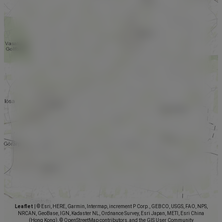
Leaflet
|
© Esri, HERE, Garmin, Intermap, increment P Corp., GEBCO, USGS, FAO, NPS,
NRCAN, GeoBase, IGN, Kadaster NL, Ordnance Survey, Esri Japan, METI, Esri China
(Hong Kong), © OpenStreetMap contributors, and the GIS User Community