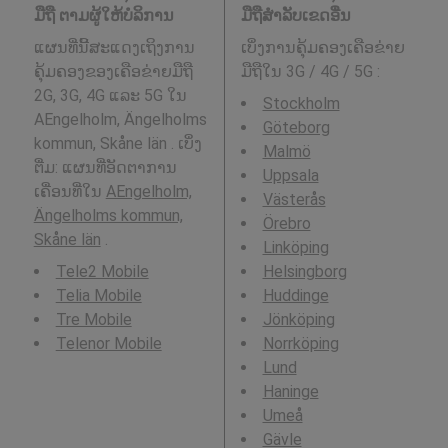
ມືຖື ຕາມຜູ້ໃຫ້ບໍລິການ
ມືຖືສໍາລັບເຂດອື່ນ
ແຜນທີ່ນີ້ສະແດງເຖິງການ
ເບິ່ງການຄຸ້ມຄອງເຄືອຂ່າຍ
ຄຸ້ມຄອງຂອງເຄືອຂ່າຍມືຖື
ມືຖືໃນ 3G / 4G / 5G
:
2G, 3G, 4G ແລະ 5G ໃນ
Stockholm
AEngelholm, Ängelholms
Göteborg
kommun, Skåne län . ເບິ່ງ
Malmö
ຕື່ມ: ແຜນທີ່ອັດຕາການ
Uppsala
ເຄື່ອນທີ່ໃນ
AEngelholm,
Västerås
Ängelholms kommun,
Örebro
Skåne län
.
Linköping
Tele2 Mobile
Helsingborg
Telia Mobile
Huddinge
Tre Mobile
Jönköping
Telenor Mobile
Norrköping
Lund
Haninge
Umeå
Gävle