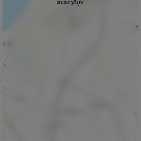
ສະແດງຂໍ້ມູນ.