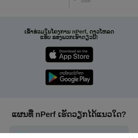
ເຂົ້າຮ່ວມໃນໂຄງການ nPerf, ດາວໂຫລດ
ແອັບ ຂອງພວກເຮົາດຽວນີ້!
ແຜນທີ່ nPerf ເຮັດວຽກໄດ້ແນວໃດ?