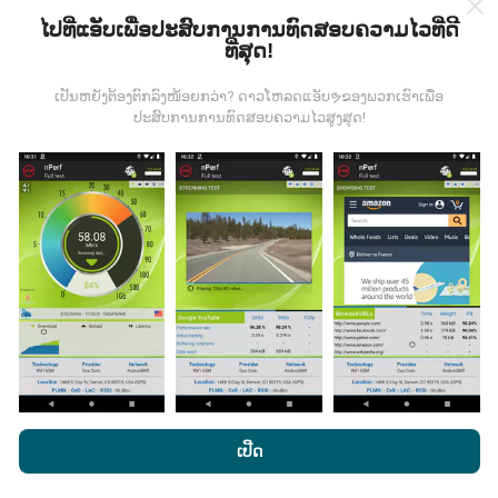
ໄປທີ່ແອັບເພື່ອປະສົບການການທົດສອບຄວາມໄວທີ່ດີ
ທີ່ສຸດ!
ຂໍ້ມູນມາຈາກໃສ?
ເປັນຫຍັງຕ້ອງຕົກລົງໜ້ອຍກວ່າ? ດາວໂຫລດແອັບຯຂອງພວກເຮົາເພື່ອ
ປະສົບການການທົດສອບຄວາມໄວສູງສຸດ!
ຂໍ້ມູນຈະຖືກເກັບ ກຳ ຈາກການທົດສອບທີ່ ດຳ ເນີນໂດຍຜູ້ໃຊ້ app
nPerf. ນີ້ແມ່ນການທົດສອບທີ່ ດຳ ເນີນໃນສະພາບຕົວຈິງ, ໂດຍ
ກົງໃນພາກສະ ໜາມ. ຖ້າທ່ານຢາກມີສ່ວນຮ່ວມຄືກັນ, ສິ່ງທີ່ທ່ານ
ຕ້ອງເຮັດຄືການດາວໂຫລດແອັບ app nPerf ລົງໃນໂທລະສັບ
ສະຫຼາດຂອງທ່ານ.
ຍິ່ງມີຂໍ້ມູນຫຼາຍເທົ່າໃດ, ຍິ່ງຈະມີແຜນທີ່ທີ່
ຄົບຖ້ວນເທົ່າໃດ!
ມີການປັບປຸງແນວໃດ?
ໂດຍການເຂົ້າເບິ່ງເວັບໄຊທ໌ nPerf.com, ທ່ານຍິນຍອມໃຫ້ພວກເຮົາ
ນະໂຍບາຍຄວາມເປັນສ່ວນຕົວແລະການໃຊ້ຄຸກກີ
ພ້ອມທັງການທົດສອບ
ເປີດ
ແຜນທີ່ການຄຸ້ມຄອງເຄືອຂ່າຍຖືກອັບເດດໂດຍອັດຕະໂນມັດໂດຍ
nPerf ຂອງພວກເຮົາ
ສັນຍາອະນຸຍາດຜູ້ໃຊ້ສຸດທ້າຍ
.
bot ທຸກໆຊົ່ວໂມງ. ແຜນທີ່ຄວາມໄວແມ່ນ
ຖືກປັບປຸງທຸກໆ 15 ນາທີ