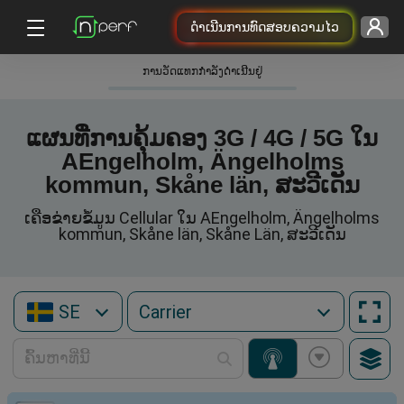
ດຳເນີນການທົດສອບຄວາມໄວ
ການວັດແທກກໍາລັງດໍາເນີນຢູ່
ແຜນທີ່ການຄຸ້ມຄອງ 3G / 4G / 5G ໃນ
AEngelholm, Ängelholms
kommun, Skåne län, ສະວີເດັນ
ເຄືອຂ່າຍຂໍ້ມູນ Cellular ໃນ AEngelholm, Ängelholms
kommun, Skåne län, Skåne Län, ສະວີເດັນ
SE