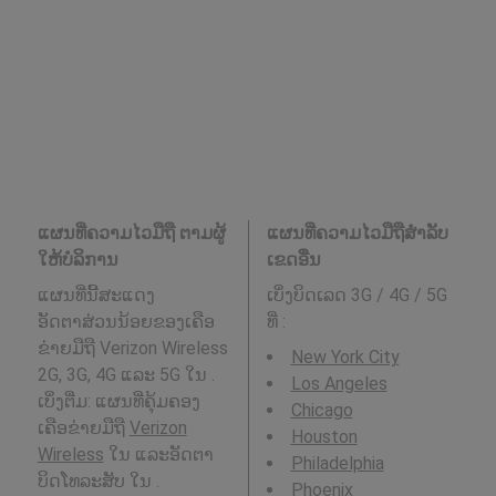
ແຜນທີ່ຄວາມໄວມືຖື ຕາມຜູ້
ແຜນທີ່ຄວາມໄວມືຖືສໍາລັບ
ໃຫ້ບໍລິການ
ເຂດອື່ນ
ແຜນທີ່ນີ້ສະແດງ
ເບິ່ງບິດເລດ 3G / 4G / 5G
ອັດຕາສ່ວນນ້ອຍຂອງເຄືອ
ທີ່
:
ຂ່າຍມືຖື Verizon Wireless
New York City
2G, 3G, 4G ແລະ 5G ໃນ .
Los Angeles
ເບິ່ງຕື່ມ: ແຜນທີ່ຄຸ້ມຄອງ
Chicago
ເຄືອຂ່າຍມືຖື
Verizon
Houston
Wireless
ໃນ ແລະອັດຕາ
Philadelphia
ບິດໂທລະສັບ ໃນ .
Phoenix