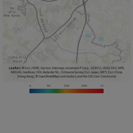
Leaflet
|
© Esri, HERE, Garmin, Intermap, increment P Corp., GEBCO, USGS, FAO, NPS,
NRCAN, GeoBase, IGN, Kadaster NL, Ordnance Survey, Esri Japan, METI, Esri China
(Hong Kong), © OpenStreetMap contributors, and the GIS User Community