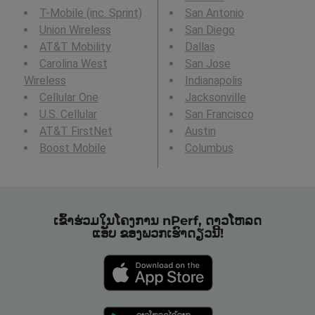
T-Mobile (inc. Sprint)
San Antonio
Union Wireless
San Diego
AT&T Mobility
Dallas
Carolina West
San Jose
Wireless
Indianapolis
Cellular One
Jacksonville
U.S. Cellular
San Francisco
AT&T FirstNet
Austin
Boost Mobile
Columbus
ເຂົ້າຮ່ວມໃນໂຄງການ nPerf, ດາວໂຫລດ
ແອັບ ຂອງພວກເຮົາດຽວນີ້!