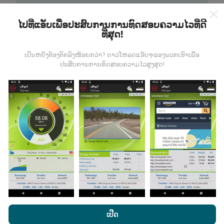
ໄປທີ່ແອັບເພື່ອປະສົບການການທົດສອບຄວາມໄວທີ່ດີ
ທີ່ສຸດ!
ເປັນຫຍັງຕ້ອງຕົກລົງໜ້ອຍກວ່າ? ດາວໂຫລດແອັບຯຂອງພວກເຮົາເພື່ອ
ມີການປັບປຸງແນວໃດ?
ປະສົບການການທົດສອບຄວາມໄວສູງສຸດ!
ແຜນທີ່ການຄຸ້ມຄອງເຄືອຂ່າຍຖືກອັບເດດໂດຍອັດຕະໂນມັດໂດຍ
bot ທຸກໆຊົ່ວໂມງ. ແຜນທີ່ຄວາມໄວແມ່ນ
ຖືກປັບປຸງທຸກໆ 15 ນາທີ
. ຂໍ້ມູນຖືກສະແດງເປັນເວລາສອງປີ. ຫຼັງຈາກສອງປີ, ຂໍ້ມູນເກົ່າແກ່
ທີ່ສຸດກໍ່ຖືກລຶບອອກຈາກແຜນທີ່ ໜຶ່ງ ຄັ້ງຕໍ່ເດືອນ.
ມັນມີຄວາມ ໜ້າ ເຊື່ອຖືແລະຖືກຕ້ອງແນວໃດ?
ໂດຍການເຂົ້າເບິ່ງເວັບໄຊທ໌ nPerf.com, ທ່ານຍິນຍອມໃຫ້ພວກເຮົາ
ນະໂຍບາຍຄວາມເປັນສ່ວນຕົວແລະການໃຊ້ຄຸກກີ
ພ້ອມທັງການທົດສອບ
ເປີດ
ການທົດສອບແມ່ນ ດຳ ເນີນຢູ່ໃນອຸປະກອນຂອງຜູ້ໃຊ້. ຄວາມ
nPerf ຂອງພວກເຮົາ
ສັນຍາອະນຸຍາດຜູ້ໃຊ້ສຸດທ້າຍ
.