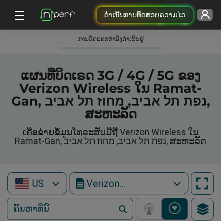
ດຳເນີນການທົດສອບຄວາມໄວ
ການວັດແທກກໍາລັງດໍາເນີນຢູ່
ແຜນທີ່ບິດເຣດ 3G / 4G / 5G ຂອງ
Verizon Wireless ໃນ Ramat-
Gan, נפת תל אביב, מחוז תל אביב,
ສະຫະລັດ
ເຄືອຂ່າຍຂໍ້ມູນໂທລະສັບມືຖື Verizon Wireless ໃນ
Ramat-Gan, נפת תל אביב, מחוז תל אביב, ສະຫະລັດ
US
Verizon Wireless