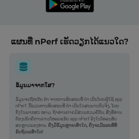
ແຜນທີ່ nPerf ເຮັດວຽກໄດ້ແນວໃດ?
ຂໍ້ມູນມາຈາກໃສ?
ຂໍ້ມູນຈະຖືກເກັບ ກຳ ຈາກການທົດສອບທີ່ ດຳ ເນີນໂດຍຜູ້ໃຊ້ app
nPerf. ນີ້ແມ່ນການທົດສອບທີ່ ດຳ ເນີນໃນສະພາບຕົວຈິງ, ໂດຍ
ກົງໃນພາກສະ ໜາມ. ຖ້າທ່ານຢາກມີສ່ວນຮ່ວມຄືກັນ, ສິ່ງທີ່ທ່ານ
ຕ້ອງເຮັດຄືການດາວໂຫລດແອັບ app nPerf ລົງໃນໂທລະສັບ
ສະຫຼາດຂອງທ່ານ.
ຍິ່ງມີຂໍ້ມູນຫຼາຍເທົ່າໃດ, ຍິ່ງຈະມີແຜນທີ່ທີ່
ຄົບຖ້ວນເທົ່າໃດ!