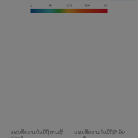
ແຜນທີ່ຄວາມໄວມືຖື ຕາມຜູ້
ແຜນທີ່ຄວາມໄວມືຖືສໍາລັບ