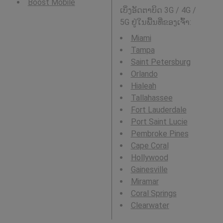
Boost Mobile
ເບິ່ງອັດຕາບິດ 3G / 4G /
5G ຢູ່ໃນພື້ນທີ່ຂອງເຈົ້າ:
Miami
Tampa
Saint Petersburg
Orlando
Hialeah
Tallahassee
Fort Lauderdale
Port Saint Lucie
Pembroke Pines
Cape Coral
Hollywood
Gainesville
Miramar
Coral Springs
Clearwater