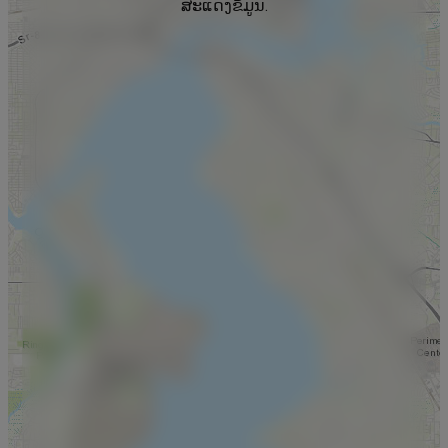
ສະແດງຂໍ້ມູນ.