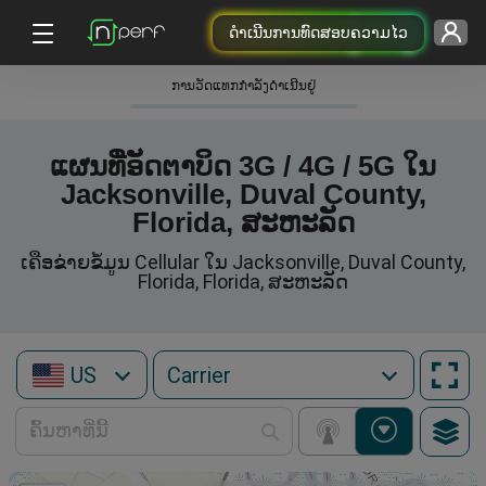
ດຳເນີນການທົດສອບຄວາມໄວ
ການວັດແທກກໍາລັງດໍາເນີນຢູ່
ແຜນທີ່ອັດຕາບິດ 3G / 4G / 5G ໃນ
Jacksonville, Duval County,
Florida, ສະຫະລັດ
ເຄືອຂ່າຍຂໍ້ມູນ Cellular ໃນ Jacksonville, Duval County,
Florida, Florida, ສະຫະລັດ
US