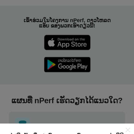
ເຂົ້າຮ່ວມໃນໂຄງການ nPerf, ດາວໂຫລດ
ແອັບ ຂອງພວກເຮົາດຽວນີ້!
ແຜນທີ່ nPerf ເຮັດວຽກໄດ້ແນວໃດ?