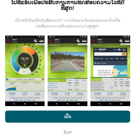
ໄປທີ່ແອັບເພື່ອປະສົບການການທົດສອບຄວາມໄວທີ່ດີ
ທີ່ສຸດ!
ຂໍ້ມູນມາຈາກໃສ?
ເປັນຫຍັງຕ້ອງຕົກລົງໜ້ອຍກວ່າ? ດາວໂຫລດແອັບຯຂອງພວກເຮົາເພື່ອ
ຂໍ້ມູນຈະຖືກເກັບ ກຳ ຈາກການທົດສອບທີ່ ດຳ ເນີນໂດຍຜູ້ໃຊ້ app
ປະສົບການການທົດສອບຄວາມໄວສູງສຸດ!
nPerf. ນີ້ແມ່ນການທົດສອບທີ່ ດຳ ເນີນໃນສະພາບຕົວຈິງ, ໂດຍ
ກົງໃນພາກສະ ໜາມ. ຖ້າທ່ານຢາກມີສ່ວນຮ່ວມຄືກັນ, ສິ່ງທີ່ທ່ານ
ຕ້ອງເຮັດຄືການດາວໂຫລດແອັບ app nPerf ລົງໃນໂທລະສັບ
ສະຫຼາດຂອງທ່ານ.
ຍິ່ງມີຂໍ້ມູນຫຼາຍເທົ່າໃດ, ຍິ່ງຈະມີແຜນທີ່ທີ່
ຄົບຖ້ວນເທົ່າໃດ!
ມີການປັບປຸງແນວໃດ?
ໂດຍການເຂົ້າເບິ່ງເວັບໄຊທ໌ nPerf.com, ທ່ານຍິນຍອມໃຫ້ພວກເຮົາ
ແຜນທີ່ການຄຸ້ມຄອງເຄືອຂ່າຍຖືກອັບເດດໂດຍອັດຕະໂນມັດໂດຍ
ນະໂຍບາຍຄວາມເປັນສ່ວນຕົວແລະການໃຊ້ຄຸກກີ
ພ້ອມທັງການທົດສອບ
ເປີດ
bot ທຸກໆຊົ່ວໂມງ. ແຜນທີ່ຄວາມໄວແມ່ນ
ຖືກປັບປຸງທຸກໆ 15 ນາທີ
nPerf ຂອງພວກເຮົາ
ສັນຍາອະນຸຍາດຜູ້ໃຊ້ສຸດທ້າຍ
.
. ຂໍ້ມູນຖືກສະແດງເປັນເວລາສອງປີ. ຫຼັງຈາກສອງປີ, ຂໍ້ມູນເກົ່າແກ່
ຕໍ່ມາ
ທີ່ສຸດກໍ່ຖືກລຶບອອກຈາກແຜນທີ່ ໜຶ່ງ ຄັ້ງຕໍ່ເດືອນ.