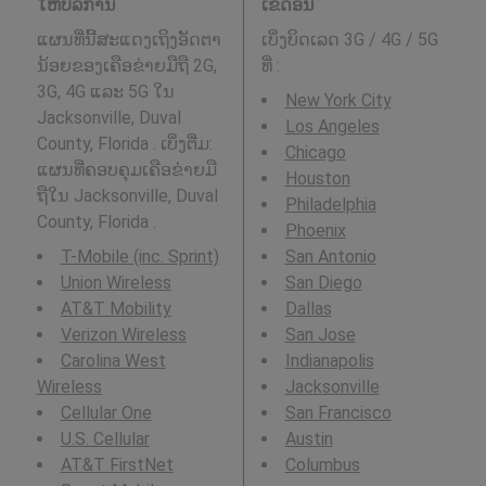
ໃຫ້ບໍລິການ
ເຂດອື່ນ
ແຜນທີ່ນີ້ສະແດງເຖິງອັດຕາ
ເບິ່ງບິດເລດ 3G / 4G / 5G
ນ້ອຍຂອງເຄືອຂ່າຍມືຖື 2G,
ທີ່
:
3G, 4G ແລະ 5G ໃນ
New York City
Jacksonville, Duval
Los Angeles
County, Florida . ເບິ່ງຕື່ມ:
Chicago
ແຜນທີ່ຄອບຄຸມເຄືອຂ່າຍມື
Houston
ຖືໃນ Jacksonville, Duval
Philadelphia
County, Florida .
Phoenix
T-Mobile (inc. Sprint)
San Antonio
Union Wireless
San Diego
AT&T Mobility
Dallas
Verizon Wireless
San Jose
Carolina West
Indianapolis
Wireless
Jacksonville
Cellular One
San Francisco
U.S. Cellular
Austin
AT&T FirstNet
Columbus