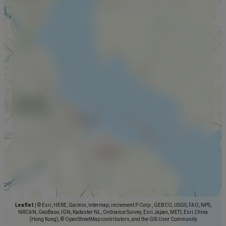
Leaflet
|
© Esri, HERE, Garmin, Intermap, increment P Corp., GEBCO, USGS, FAO, NPS,
NRCAN, GeoBase, IGN, Kadaster NL, Ordnance Survey, Esri Japan, METI, Esri China
(Hong Kong), © OpenStreetMap contributors, and the GIS User Community