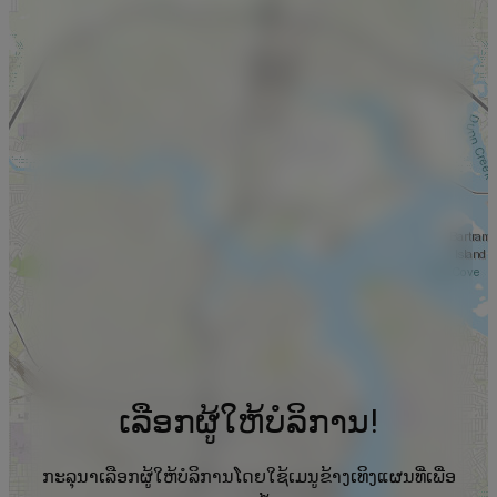
ເລືອກຜູ້ໃຫ້ບໍລິການ!
ກະລຸນາເລືອກຜູ້ໃຫ້ບໍລິການໂດຍໃຊ້ເມນູຂ້າງເທິງແຜນທີ່ເພື່ອ