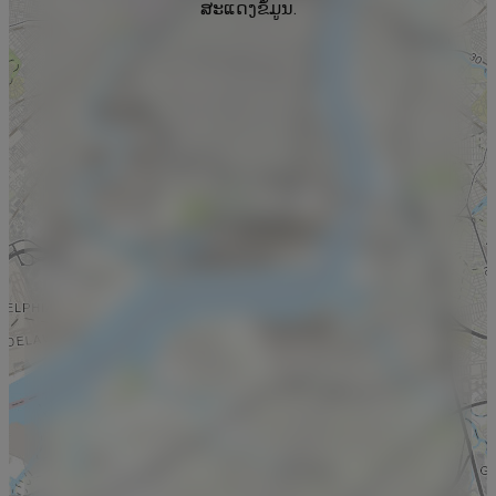
ສະແດງຂໍ້ມູນ.