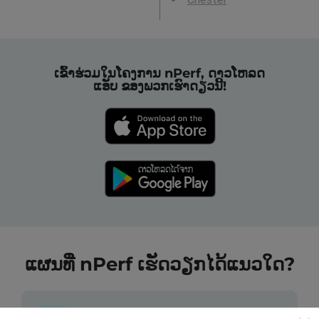
ເຂົ້າຮ່ວມໃນໂຄງການ nPerf, ດາວໂຫລດ
ແອັບ ຂອງພວກເຮົາດຽວນີ້!
ແຜນທີ່ nPerf ເຮັດວຽກໄດ້ແນວໃດ?