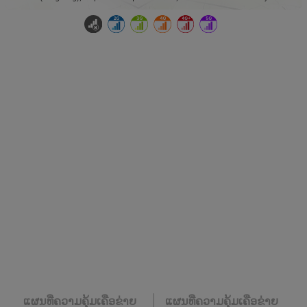
ແຜນທີ່ຄວາມຄຸ້ມເຄືອຂ່າຍ
ແຜນທີ່ຄວາມຄຸ້ມເຄືອຂ່າຍ