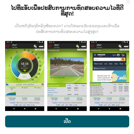
ໄປທີ່ແອັບເພື່ອປະສົບການການທົດສອບຄວາມໄວທີ່ດີ
ທີ່ສຸດ!
ຂໍ້ມູນມາຈາກໃສ?
ເປັນຫຍັງຕ້ອງຕົກລົງໜ້ອຍກວ່າ? ດາວໂຫລດແອັບຯຂອງພວກເຮົາເພື່ອ
ປະສົບການການທົດສອບຄວາມໄວສູງສຸດ!
ຂໍ້ມູນຈະຖືກເກັບ ກຳ ຈາກການທົດສອບທີ່ ດຳ ເນີນໂດຍຜູ້ໃຊ້ app
nPerf. ນີ້ແມ່ນການທົດສອບທີ່ ດຳ ເນີນໃນສະພາບຕົວຈິງ, ໂດຍ
ກົງໃນພາກສະ ໜາມ. ຖ້າທ່ານຢາກມີສ່ວນຮ່ວມຄືກັນ, ສິ່ງທີ່ທ່ານ
ຕ້ອງເຮັດຄືການດາວໂຫລດແອັບ app nPerf ລົງໃນໂທລະສັບ
ສະຫຼາດຂອງທ່ານ.
ຍິ່ງມີຂໍ້ມູນຫຼາຍເທົ່າໃດ, ຍິ່ງຈະມີແຜນທີ່ທີ່
ຄົບຖ້ວນເທົ່າໃດ!
ມີການປັບປຸງແນວໃດ?
ໂດຍການເຂົ້າເບິ່ງເວັບໄຊທ໌ nPerf.com, ທ່ານຍິນຍອມໃຫ້ພວກເຮົາ
ນະໂຍບາຍຄວາມເປັນສ່ວນຕົວແລະການໃຊ້ຄຸກກີ
ພ້ອມທັງການທົດສອບ
ເປີດ
ແຜນທີ່ການຄຸ້ມຄອງເຄືອຂ່າຍຖືກອັບເດດໂດຍອັດຕະໂນມັດໂດຍ
nPerf ຂອງພວກເຮົາ
ສັນຍາອະນຸຍາດຜູ້ໃຊ້ສຸດທ້າຍ
.
bot ທຸກໆຊົ່ວໂມງ. ແຜນທີ່ຄວາມໄວແມ່ນ
ຖືກປັບປຸງທຸກໆ 15 ນາທີ