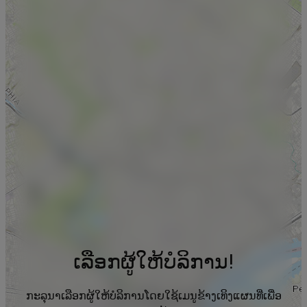
ເລືອກຜູ້ໃຫ້ບໍລິການ!
ກະລຸນາເລືອກຜູ້ໃຫ້ບໍລິການໂດຍໃຊ້ເມນູຂ້າງເທິງແຜນທີ່ເພື່ອ