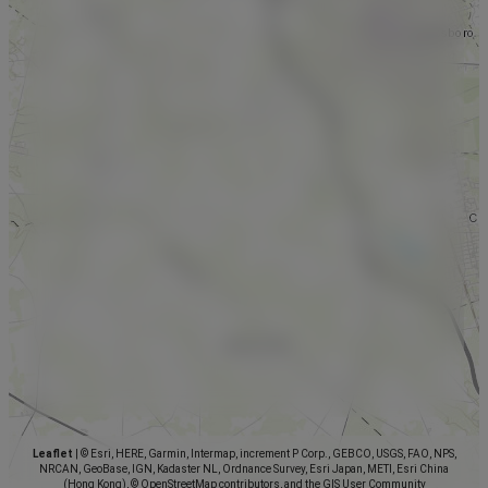
Leaflet
|
© Esri, HERE, Garmin, Intermap, increment P Corp., GEBCO, USGS, FAO, NPS,
NRCAN, GeoBase, IGN, Kadaster NL, Ordnance Survey, Esri Japan, METI, Esri China
(Hong Kong), © OpenStreetMap contributors, and the GIS User Community