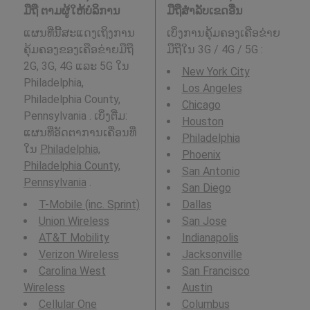
ມືຖື ຕາມຜູ້ໃຫ້ບໍລິການ
ມືຖືສໍາລັບເຂດອື່ນ
ແຜນທີ່ນີ້ສະແດງເຖິງການ
ເບິ່ງການຄຸ້ມຄອງເຄືອຂ່າຍ
ຄຸ້ມຄອງຂອງເຄືອຂ່າຍມືຖື
ມືຖືໃນ 3G / 4G / 5G
:
2G, 3G, 4G ແລະ 5G ໃນ
New York City
Philadelphia,
Los Angeles
Philadelphia County,
Chicago
Pennsylvania . ເບິ່ງຕື່ມ:
Houston
ແຜນທີ່ອັດຕາການເຄື່ອນທີ່
Philadelphia
ໃນ
Philadelphia,
Phoenix
Philadelphia County,
San Antonio
Pennsylvania
.
San Diego
T-Mobile (inc. Sprint)
Dallas
Union Wireless
San Jose
AT&T Mobility
Indianapolis
Verizon Wireless
Jacksonville
Carolina West
San Francisco
Wireless
Austin
Cellular One
Columbus