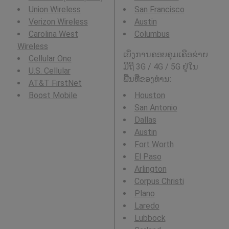
Union Wireless
San Francisco
Verizon Wireless
Austin
Carolina West
Columbus
Wireless
ເບິ່ງການຄອບຄຸມເຄືອຂ່າຍ
Cellular One
ມືຖື 3G / 4G / 5G ຢູ່ໃນ
U.S. Cellular
ພື້ນທີ່ຂອງທ່ານ:
AT&T FirstNet
Boost Mobile
Houston
San Antonio
Dallas
Austin
Fort Worth
El Paso
Arlington
Corpus Christi
Plano
Laredo
Lubbock