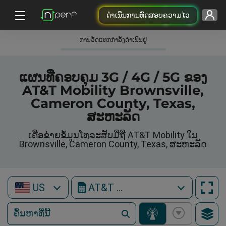
ດຳເນີນການທົດສອບຄວາມໄວ
ການວັດແທກກໍາລັງດໍາເນີນຢູ່
ແຜນທີ່ຄອບຄຸມ 3G / 4G / 5G ຂອງ
AT&T Mobility Brownsville,
Cameron County, Texas,
ສະຫະລັດ
ເຄືອຂ່າຍຂໍ້ມູນໂທລະສັບມືຖື AT&T Mobility ໃນ
Brownsville, Cameron County, Texas, ສະຫະລັດ
US
AT&T Mobility