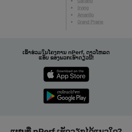
Garland
Irving
Amarillo
Grand Prairie
ເຂົ້າຮ່ວມໃນໂຄງການ nPerf, ດາວໂຫລດ
ແອັບ ຂອງພວກເຮົາດຽວນີ້!
ແຜນທີ່ nPerf ເຮັດວຽກໄດ້ແນວໃດ?