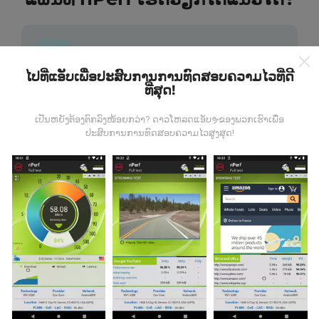
ໄປທີ່ແອັບເພື່ອປະສົບການການທົດສອບຄວາມໄວທີ່ດີ
ທີ່ສຸດ!
ຂໍ້ມູນມາຈາກໃສ?
ເປັນຫຍັງຕ້ອງຕົກລົງໜ້ອຍກວ່າ? ດາວໂຫລດແອັບຯຂອງພວກເຮົາເພື່ອ
ຂໍ້ມູນຈະຖືກເກັບ ກຳ ຈາກການທົດສອບທີ່ ດຳ ເນີນໂດຍຜູ້ໃຊ້ app
ປະສົບການການທົດສອບຄວາມໄວສູງສຸດ!
nPerf. ນີ້ແມ່ນການທົດສອບທີ່ ດຳ ເນີນໃນສະພາບຕົວຈິງ, ໂດຍ
ກົງໃນພາກສະ ໜາມ. ຖ້າທ່ານຢາກມີສ່ວນຮ່ວມຄືກັນ, ສິ່ງທີ່ທ່ານ
ຕ້ອງເຮັດຄືການດາວໂຫລດແອັບ app nPerf ລົງໃນໂທລະສັບ
ສະຫຼາດຂອງທ່ານ.
ຍິ່ງມີຂໍ້ມູນຫຼາຍເທົ່າໃດ, ຍິ່ງຈະມີແຜນທີ່ທີ່
ຄົບຖ້ວນເທົ່າໃດ!
ມີການປັບປຸງແນວໃດ?