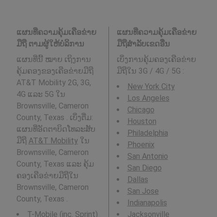
ແຜນທີ່ຄວາມຄຸ້ມເຄືອຂ່າຍ
ແຜນທີ່ຄວາມຄຸ້ມເຄືອຂ່າຍ
ມືຖື ຕາມຜູ້ໃຫ້ບໍລິການ
ມືຖືສໍາລັບເຂດອື່ນ
ແຜນທີ່ນີ້ ໝາຍ ເຖິງການ
ເບິ່ງການຄຸ້ມຄອງເຄືອຂ່າຍ
ຄຸ້ມຄອງຂອງເຄືອຂ່າຍມືຖື
ມືຖືໃນ 3G / 4G / 5G
:
AT&T Mobility 2G, 3G,
New York City
4G ແລະ 5G ໃນ
Los Angeles
Brownsville, Cameron
Chicago
County, Texas . ເບິ່ງຕື່ມ:
Houston
ແຜນທີ່ອັດຕາບິດໂທລະສັບ
Philadelphia
ມືຖື
AT&T Mobility
ໃນ
Phoenix
Brownsville, Cameron
San Antonio
County, Texas ແລະ ຄຸ້ມ
San Diego
ຄອງເຄືອຂ່າຍມືຖືໃນ
Dallas
Brownsville, Cameron
San Jose
County, Texas .
Indianapolis
T-Mobile (inc. Sprint)
Jacksonville