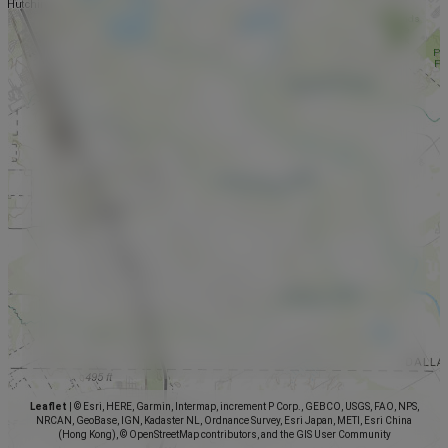
Leaflet
|
© Esri, HERE, Garmin, Intermap, increment P Corp., GEBCO, USGS, FAO, NPS,
NRCAN, GeoBase, IGN, Kadaster NL, Ordnance Survey, Esri Japan, METI, Esri China
(Hong Kong), © OpenStreetMap contributors, and the GIS User Community