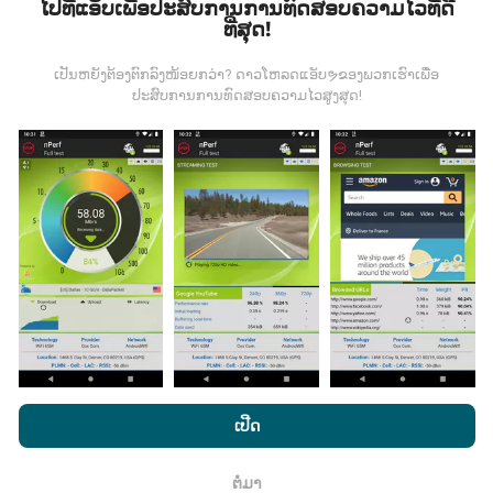
ໄປທີ່ແອັບເພື່ອປະສົບການການທົດສອບຄວາມໄວທີ່ດີ
ທີ່ສຸດ!
ຂໍ້ມູນມາຈາກໃສ?
ເປັນຫຍັງຕ້ອງຕົກລົງໜ້ອຍກວ່າ? ດາວໂຫລດແອັບຯຂອງພວກເຮົາເພື່ອ
ຂໍ້ມູນຈະຖືກເກັບ ກຳ ຈາກການທົດສອບທີ່ ດຳ ເນີນໂດຍຜູ້ໃຊ້ app
ປະສົບການການທົດສອບຄວາມໄວສູງສຸດ!
nPerf. ນີ້ແມ່ນການທົດສອບທີ່ ດຳ ເນີນໃນສະພາບຕົວຈິງ, ໂດຍ
ກົງໃນພາກສະ ໜາມ. ຖ້າທ່ານຢາກມີສ່ວນຮ່ວມຄືກັນ, ສິ່ງທີ່ທ່ານ
ຕ້ອງເຮັດຄືການດາວໂຫລດແອັບ app nPerf ລົງໃນໂທລະສັບ
ສະຫຼາດຂອງທ່ານ.
ຍິ່ງມີຂໍ້ມູນຫຼາຍເທົ່າໃດ, ຍິ່ງຈະມີແຜນທີ່ທີ່
ຄົບຖ້ວນເທົ່າໃດ!
ມີການປັບປຸງແນວໃດ?
ໂດຍການເຂົ້າເບິ່ງເວັບໄຊທ໌ nPerf.com, ທ່ານຍິນຍອມໃຫ້ພວກເຮົາ
ແຜນທີ່ການຄຸ້ມຄອງເຄືອຂ່າຍຖືກອັບເດດໂດຍອັດຕະໂນມັດໂດຍ
ນະໂຍບາຍຄວາມເປັນສ່ວນຕົວແລະການໃຊ້ຄຸກກີ
ພ້ອມທັງການທົດສອບ
ເປີດ
bot ທຸກໆຊົ່ວໂມງ. ແຜນທີ່ຄວາມໄວແມ່ນ
ຖືກປັບປຸງທຸກໆ 15 ນາທີ
nPerf ຂອງພວກເຮົາ
ສັນຍາອະນຸຍາດຜູ້ໃຊ້ສຸດທ້າຍ
.
. ຂໍ້ມູນຖືກສະແດງເປັນເວລາສອງປີ. ຫຼັງຈາກສອງປີ, ຂໍ້ມູນເກົ່າແກ່
ຕໍ່ມາ
ທີ່ສຸດກໍ່ຖືກລຶບອອກຈາກແຜນທີ່ ໜຶ່ງ ຄັ້ງຕໍ່ເດືອນ.