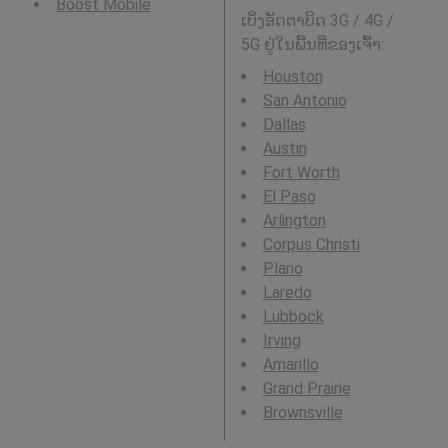
Boost Mobile
ເບິ່ງອັດຕາບິດ 3G / 4G /
5G ຢູ່ໃນພື້ນທີ່ຂອງເຈົ້າ:
Houston
San Antonio
Dallas
Austin
Fort Worth
El Paso
Arlington
Corpus Christi
Plano
Laredo
Lubbock
Irving
Amarillo
Grand Prairie
Brownsville