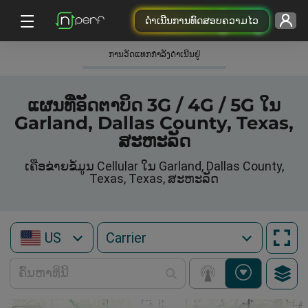
ດຳເນີນການທົດສອບຄວາມໄວ
ການວັດແທກກໍາລັງດໍາເນີນຢູ່
ແຜນທີ່ອັດຕາບິດ 3G / 4G / 5G ໃນ
Garland, Dallas County, Texas,
ສະຫະລັດ
ເຄືອຂ່າຍຂໍ້ມູນ Cellular ໃນ Garland, Dallas County,
Texas, Texas, ສະຫະລັດ
US