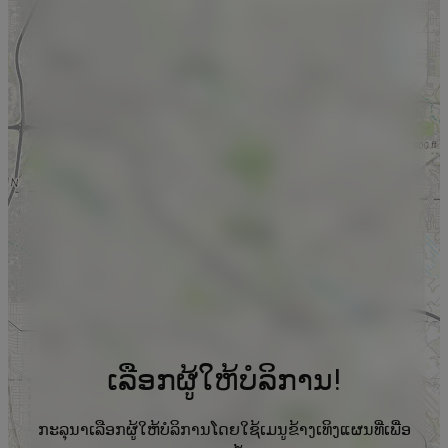
ເລືອກຜູ້ໃຫ້ບໍລິການ!
ກະລຸນາເລືອກຜູ້ໃຫ້ບໍລິການໂດຍໃຊ້ເມນູຂ້າງເທິງແຜນທີ່ເພື່ອ