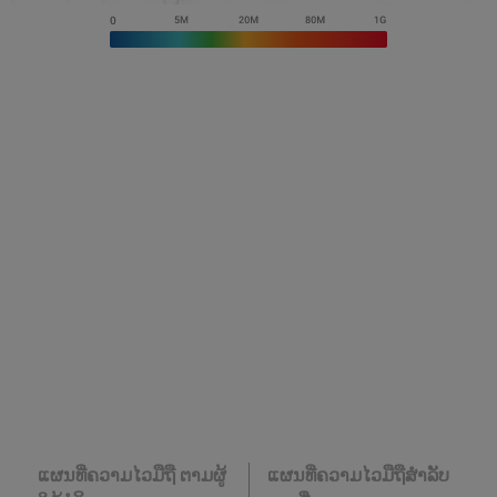
ແຜນທີ່ຄວາມໄວມືຖື ຕາມຜູ້
ແຜນທີ່ຄວາມໄວມືຖືສໍາລັບ