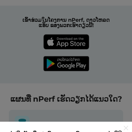
ເຂົ້າຮ່ວມໃນໂຄງການ nPerf, ດາວໂຫລດ
ແອັບ ຂອງພວກເຮົາດຽວນີ້!
ແຜນທີ່ nPerf ເຮັດວຽກໄດ້ແນວໃດ?