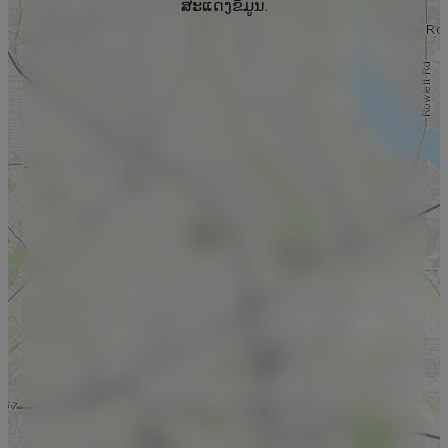
ສະແດງຂໍ້ມູນ.