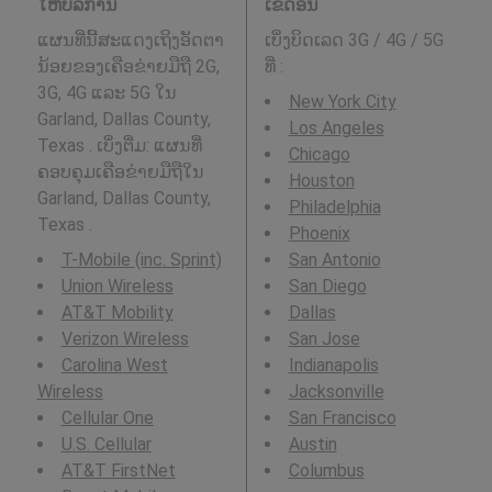
ໃຫ້ບໍລິການ
ເຂດອື່ນ
ແຜນທີ່ນີ້ສະແດງເຖິງອັດຕາ
ເບິ່ງບິດເລດ 3G / 4G / 5G
ນ້ອຍຂອງເຄືອຂ່າຍມືຖື 2G,
ທີ່
:
3G, 4G ແລະ 5G ໃນ
New York City
Garland, Dallas County,
Los Angeles
Texas . ເບິ່ງຕື່ມ: ແຜນທີ່
Chicago
ຄອບຄຸມເຄືອຂ່າຍມືຖືໃນ
Houston
Garland, Dallas County,
Philadelphia
Texas .
Phoenix
T-Mobile (inc. Sprint)
San Antonio
Union Wireless
San Diego
AT&T Mobility
Dallas
Verizon Wireless
San Jose
Carolina West
Indianapolis
Wireless
Jacksonville
Cellular One
San Francisco
U.S. Cellular
Austin
AT&T FirstNet
Columbus