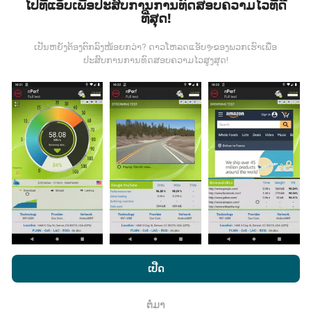
ໄປທີ່ແອັບເພື່ອປະສົບການການທົດສອບຄວາມໄວທີ່ດີ
ທີ່ສຸດ!
ຂໍ້ມູນມາຈາກໃສ?
ເປັນຫຍັງຕ້ອງຕົກລົງໜ້ອຍກວ່າ? ດາວໂຫລດແອັບຯຂອງພວກເຮົາເພື່ອ
ຂໍ້ມູນຈະຖືກເກັບ ກຳ ຈາກການທົດສອບທີ່ ດຳ ເນີນໂດຍຜູ້ໃຊ້ app
ປະສົບການການທົດສອບຄວາມໄວສູງສຸດ!
nPerf. ນີ້ແມ່ນການທົດສອບທີ່ ດຳ ເນີນໃນສະພາບຕົວຈິງ, ໂດຍ
ກົງໃນພາກສະ ໜາມ. ຖ້າທ່ານຢາກມີສ່ວນຮ່ວມຄືກັນ, ສິ່ງທີ່ທ່ານ
ຕ້ອງເຮັດຄືການດາວໂຫລດແອັບ app nPerf ລົງໃນໂທລະສັບ
ສະຫຼາດຂອງທ່ານ.
ຍິ່ງມີຂໍ້ມູນຫຼາຍເທົ່າໃດ, ຍິ່ງຈະມີແຜນທີ່ທີ່
ຄົບຖ້ວນເທົ່າໃດ!
ມີການປັບປຸງແນວໃດ?
ໂດຍການເຂົ້າເບິ່ງເວັບໄຊທ໌ nPerf.com, ທ່ານຍິນຍອມໃຫ້ພວກເຮົາ
ແຜນທີ່ການຄຸ້ມຄອງເຄືອຂ່າຍຖືກອັບເດດໂດຍອັດຕະໂນມັດໂດຍ
ນະໂຍບາຍຄວາມເປັນສ່ວນຕົວແລະການໃຊ້ຄຸກກີ
ພ້ອມທັງການທົດສອບ
ເປີດ
bot ທຸກໆຊົ່ວໂມງ. ແຜນທີ່ຄວາມໄວແມ່ນ
ຖືກປັບປຸງທຸກໆ 15 ນາທີ
nPerf ຂອງພວກເຮົາ
ສັນຍາອະນຸຍາດຜູ້ໃຊ້ສຸດທ້າຍ
.
. ຂໍ້ມູນຖືກສະແດງເປັນເວລາສອງປີ. ຫຼັງຈາກສອງປີ, ຂໍ້ມູນເກົ່າແກ່
ຕໍ່ມາ
ທີ່ສຸດກໍ່ຖືກລຶບອອກຈາກແຜນທີ່ ໜຶ່ງ ຄັ້ງຕໍ່ເດືອນ.