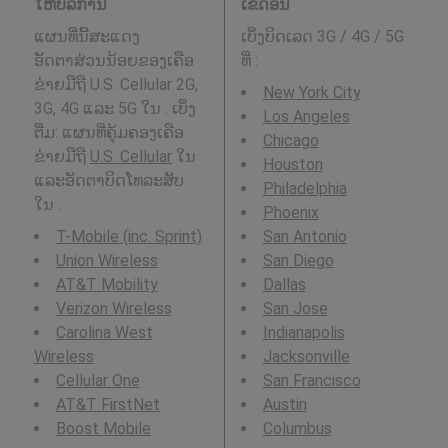
ໃຫ້ບໍລິການ
ເຂດອື່ນ
ແຜນທີ່ນີ້ສະແດງ
ເບິ່ງບິດເລດ 3G / 4G / 5G
ອັດຕາສ່ວນນ້ອຍຂອງເຄືອ
ທີ່
:
ຂ່າຍມືຖື U.S. Cellular 2G,
New York City
3G, 4G ແລະ 5G ໃນ . ເບິ່ງ
Los Angeles
ຕື່ມ: ແຜນທີ່ຄຸ້ມຄອງເຄືອ
Chicago
ຂ່າຍມືຖື
U.S. Cellular
ໃນ
Houston
ແລະອັດຕາບິດໂທລະສັບ
Philadelphia
ໃນ .
Phoenix
T-Mobile (inc. Sprint)
San Antonio
Union Wireless
San Diego
AT&T Mobility
Dallas
Verizon Wireless
San Jose
Carolina West
Indianapolis
Wireless
Jacksonville
Cellular One
San Francisco
AT&T FirstNet
Austin
Boost Mobile
Columbus