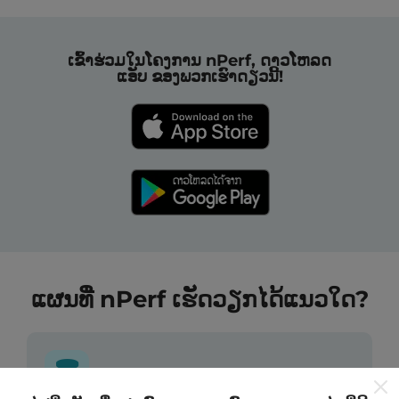
ເຂົ້າຮ່ວມໃນໂຄງການ nPerf, ດາວໂຫລດ
ແອັບ ຂອງພວກເຮົາດຽວນີ້!
ແຜນທີ່ nPerf ເຮັດວຽກໄດ້ແນວໃດ?