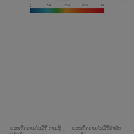
ແຜນທີ່ຄວາມໄວມືຖື ຕາມຜູ້
ແຜນທີ່ຄວາມໄວມືຖືສໍາລັບ