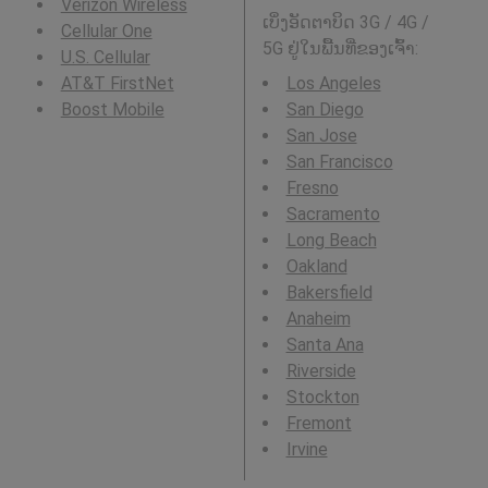
Verizon Wireless
ເບິ່ງອັດຕາບິດ 3G / 4G /
Cellular One
5G ຢູ່ໃນພື້ນທີ່ຂອງເຈົ້າ:
U.S. Cellular
AT&T FirstNet
Los Angeles
Boost Mobile
San Diego
San Jose
San Francisco
Fresno
Sacramento
Long Beach
Oakland
Bakersfield
Anaheim
Santa Ana
Riverside
Stockton
Fremont
Irvine