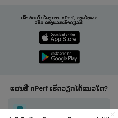
ເຂົ້າຮ່ວມໃນໂຄງການ nPerf, ດາວໂຫລດ
ແອັບ ຂອງພວກເຮົາດຽວນີ້!
ແຜນທີ່ nPerf ເຮັດວຽກໄດ້ແນວໃດ?