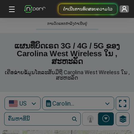
ດຳເນີນການທົດສອບຄວາມໄວ
ການວັດແທກກໍາລັງດໍາເນີນຢູ່
ແຜນທີ່ບິດເຣດ 3G / 4G / 5G ຂອງ
Carolina West Wireless ໃນ ,
ສະຫະລັດ
ເຄືອຂ່າຍຂໍ້ມູນໂທລະສັບມືຖື Carolina West Wireless ໃນ ,
ສະຫະລັດ
US
Carolina West Wireless