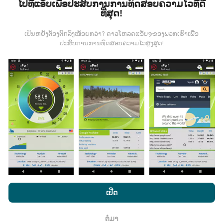
ໄປທີ່ແອັບເພື່ອປະສົບການການທົດສອບຄວາມໄວທີ່ດີ
ທີ່ສຸດ!
ຂໍ້ມູນມາຈາກໃສ?
ເປັນຫຍັງຕ້ອງຕົກລົງໜ້ອຍກວ່າ? ດາວໂຫລດແອັບຯຂອງພວກເຮົາເພື່ອ
ຂໍ້ມູນຈະຖືກເກັບ ກຳ ຈາກການທົດສອບທີ່ ດຳ ເນີນໂດຍຜູ້ໃຊ້ app
ປະສົບການການທົດສອບຄວາມໄວສູງສຸດ!
nPerf. ນີ້ແມ່ນການທົດສອບທີ່ ດຳ ເນີນໃນສະພາບຕົວຈິງ, ໂດຍ
ກົງໃນພາກສະ ໜາມ. ຖ້າທ່ານຢາກມີສ່ວນຮ່ວມຄືກັນ, ສິ່ງທີ່ທ່ານ
ຕ້ອງເຮັດຄືການດາວໂຫລດແອັບ app nPerf ລົງໃນໂທລະສັບ
ສະຫຼາດຂອງທ່ານ.
ຍິ່ງມີຂໍ້ມູນຫຼາຍເທົ່າໃດ, ຍິ່ງຈະມີແຜນທີ່ທີ່
ຄົບຖ້ວນເທົ່າໃດ!
ມີການປັບປຸງແນວໃດ?
ໂດຍການເຂົ້າເບິ່ງເວັບໄຊທ໌ nPerf.com, ທ່ານຍິນຍອມໃຫ້ພວກເຮົາ
ແຜນທີ່ການຄຸ້ມຄອງເຄືອຂ່າຍຖືກອັບເດດໂດຍອັດຕະໂນມັດໂດຍ
ນະໂຍບາຍຄວາມເປັນສ່ວນຕົວແລະການໃຊ້ຄຸກກີ
ພ້ອມທັງການທົດສອບ
ເປີດ
bot ທຸກໆຊົ່ວໂມງ. ແຜນທີ່ຄວາມໄວແມ່ນ
ຖືກປັບປຸງທຸກໆ 15 ນາທີ
nPerf ຂອງພວກເຮົາ
ສັນຍາອະນຸຍາດຜູ້ໃຊ້ສຸດທ້າຍ
.
. ຂໍ້ມູນຖືກສະແດງເປັນເວລາສອງປີ. ຫຼັງຈາກສອງປີ, ຂໍ້ມູນເກົ່າແກ່
ຕໍ່ມາ
ທີ່ສຸດກໍ່ຖືກລຶບອອກຈາກແຜນທີ່ ໜຶ່ງ ຄັ້ງຕໍ່ເດືອນ.