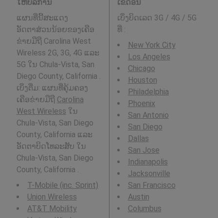
ໃຫ້ບໍລິການ
ເຂດອື່ນ
ແຜນທີ່ນີ້ສະແດງ
ເບິ່ງບິດເລດ 3G / 4G / 5G
ອັດຕາສ່ວນນ້ອຍຂອງເຄືອ
ທີ່
:
ຂ່າຍມືຖື Carolina West
New York City
Wireless 2G, 3G, 4G ແລະ
Los Angeles
5G ໃນ Chula-Vista, San
Chicago
Diego County, California .
Houston
ເບິ່ງຕື່ມ: ແຜນທີ່ຄຸ້ມຄອງ
Philadelphia
ເຄືອຂ່າຍມືຖື
Carolina
Phoenix
West Wireless
ໃນ
San Antonio
Chula-Vista, San Diego
San Diego
County, California ແລະ
Dallas
ອັດຕາບິດໂທລະສັບ ໃນ
San Jose
Chula-Vista, San Diego
Indianapolis
County, California .
Jacksonville
T-Mobile (inc. Sprint)
San Francisco
Union Wireless
Austin
AT&T Mobility
Columbus