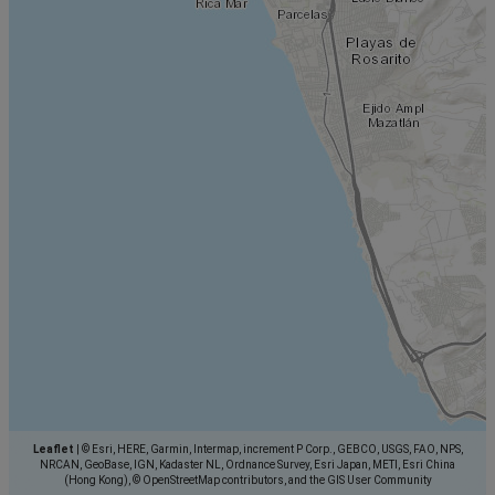
Leaflet
|
© Esri, HERE, Garmin, Intermap, increment P Corp., GEBCO, USGS, FAO, NPS,
NRCAN, GeoBase, IGN, Kadaster NL, Ordnance Survey, Esri Japan, METI, Esri China
(Hong Kong), © OpenStreetMap contributors, and the GIS User Community