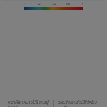
ແຜນທີ່ຄວາມໄວມືຖື ຕາມຜູ້
ແຜນທີ່ຄວາມໄວມືຖືສໍາລັບ