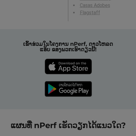
Casas Adobes
Flagstaff
ເຂົ້າຮ່ວມໃນໂຄງການ nPerf, ດາວໂຫລດ
ແອັບ ຂອງພວກເຮົາດຽວນີ້!
ແຜນທີ່ nPerf ເຮັດວຽກໄດ້ແນວໃດ?