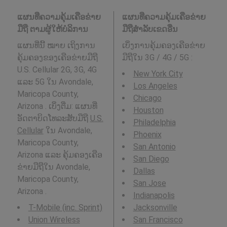
ແຜນທີ່ຄວາມຄຸ້ມເຄືອຂ່າຍ
ແຜນທີ່ຄວາມຄຸ້ມເຄືອຂ່າຍ
ມືຖື ຕາມຜູ້ໃຫ້ບໍລິການ
ມືຖືສໍາລັບເຂດອື່ນ
ແຜນທີ່ນີ້ ໝາຍ ເຖິງການ
ເບິ່ງການຄຸ້ມຄອງເຄືອຂ່າຍ
ຄຸ້ມຄອງຂອງເຄືອຂ່າຍມືຖື
ມືຖືໃນ 3G / 4G / 5G
:
U.S. Cellular 2G, 3G, 4G
New York City
ແລະ 5G ໃນ Avondale,
Los Angeles
Maricopa County,
Chicago
Arizona . ເບິ່ງຕື່ມ: ແຜນທີ່
Houston
ອັດຕາບິດໂທລະສັບມືຖື
U.S.
Philadelphia
Cellular
ໃນ Avondale,
Phoenix
Maricopa County,
San Antonio
Arizona ແລະ ຄຸ້ມຄອງເຄືອ
San Diego
ຂ່າຍມືຖືໃນ Avondale,
Dallas
Maricopa County,
San Jose
Arizona .
Indianapolis
T-Mobile (inc. Sprint)
Jacksonville
Union Wireless
San Francisco