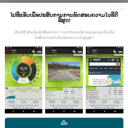
ໄປທີ່ແອັບເພື່ອປະສົບການການທົດສອບຄວາມໄວທີ່ດີ
ທີ່ສຸດ!
ຂໍ້ມູນມາຈາກໃສ?
ເປັນຫຍັງຕ້ອງຕົກລົງໜ້ອຍກວ່າ? ດາວໂຫລດແອັບຯຂອງພວກເຮົາເພື່ອ
ປະສົບການການທົດສອບຄວາມໄວສູງສຸດ!
ຂໍ້ມູນຈະຖືກເກັບ ກຳ ຈາກການທົດສອບທີ່ ດຳ ເນີນໂດຍຜູ້ໃຊ້ app
nPerf. ນີ້ແມ່ນການທົດສອບທີ່ ດຳ ເນີນໃນສະພາບຕົວຈິງ, ໂດຍ
ກົງໃນພາກສະ ໜາມ. ຖ້າທ່ານຢາກມີສ່ວນຮ່ວມຄືກັນ, ສິ່ງທີ່ທ່ານ
ຕ້ອງເຮັດຄືການດາວໂຫລດແອັບ app nPerf ລົງໃນໂທລະສັບ
ສະຫຼາດຂອງທ່ານ.
ຍິ່ງມີຂໍ້ມູນຫຼາຍເທົ່າໃດ, ຍິ່ງຈະມີແຜນທີ່ທີ່
ຄົບຖ້ວນເທົ່າໃດ!
ມີການປັບປຸງແນວໃດ?
ໂດຍການເຂົ້າເບິ່ງເວັບໄຊທ໌ nPerf.com, ທ່ານຍິນຍອມໃຫ້ພວກເຮົາ
ນະໂຍບາຍຄວາມເປັນສ່ວນຕົວແລະການໃຊ້ຄຸກກີ
ພ້ອມທັງການທົດສອບ
ເປີດ