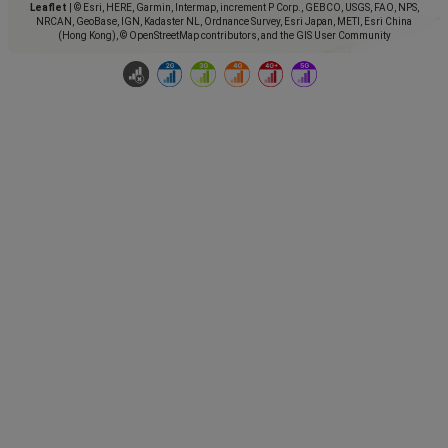
Leaflet
|
© Esri, HERE, Garmin, Intermap, increment P Corp., GEBCO, USGS, FAO, NPS,
NRCAN, GeoBase, IGN, Kadaster NL, Ordnance Survey, Esri Japan, METI, Esri China
(Hong Kong), © OpenStreetMap contributors, and the GIS User Community