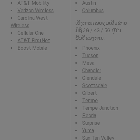
AT&T Mobility
Austin
Verizon Wireless
Columbus
Carolina West
ເບິ່ງການຄອບຄຸມເຄືອຂ່າຍ
Wireless
ມືຖື 3G / 4G / 5G ຢູ່ໃນ
Cellular One
ພື້ນທີ່ຂອງທ່ານ:
AT&T FirstNet
Boost Mobile
Phoenix
Tucson
Mesa
Chandler
Glendale
Scottsdale
Gilbert
Tempe
Tempe Junction
Peoria
Surprise
Yuma
San Tan Valley