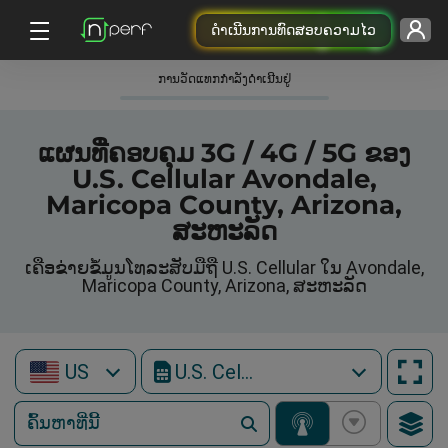
ດຳເນີນການທົດສອບຄວາມໄວ
ການວັດແທກກໍາລັງດໍາເນີນຢູ່
ແຜນທີ່ຄອບຄຸມ 3G / 4G / 5G ຂອງ
U.S. Cellular Avondale,
Maricopa County, Arizona,
ສະຫະລັດ
ເຄືອຂ່າຍຂໍ້ມູນໂທລະສັບມືຖື U.S. Cellular ໃນ Avondale,
Maricopa County, Arizona, ສະຫະລັດ
US
U.S. Cellular