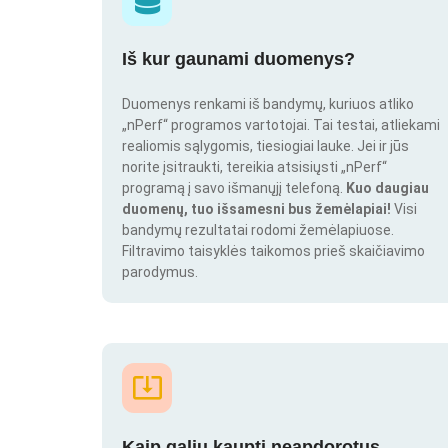
Iš kur gaunami duomenys?
Duomenys renkami iš bandymų, kuriuos atliko
„nPerf“ programos vartotojai. Tai testai, atliekami
realiomis sąlygomis, tiesiogiai lauke. Jei ir jūs
norite įsitraukti, tereikia atsisiųsti „nPerf“
programą į savo išmanųjį telefoną.
Kuo daugiau
duomenų, tuo išsamesni bus žemėlapiai!
Visi
bandymų rezultatai rodomi žemėlapiuose.
Filtravimo taisyklės taikomos prieš skaičiavimo
parodymus.
Kaip galiu kaupti neapdorotus