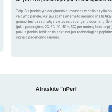
Taip. Šis įrankis yra daugiausia numatytas mobiliojo ryšio o
valdymo panelę, kuri jau apima interneto našumo statistiką nu
greičio testo rezultatų ir vietovės padengimo duomenų. Šitie 
(jokio padengimo, 2G, 3G, 4G, 4G +, 5G) per norimą laikotarpį (
puikus įrankis, leidžiantis sekti naujos technologijos paplitim
signalo padengimo rajonus.
Atraskite "nPerf