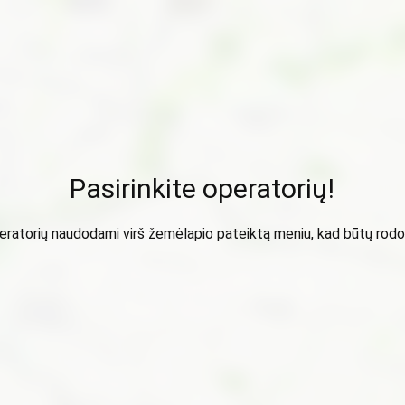
Pasirinkite operatorių!
peratorių naudodami virš žemėlapio pateiktą meniu, kad būtų ro