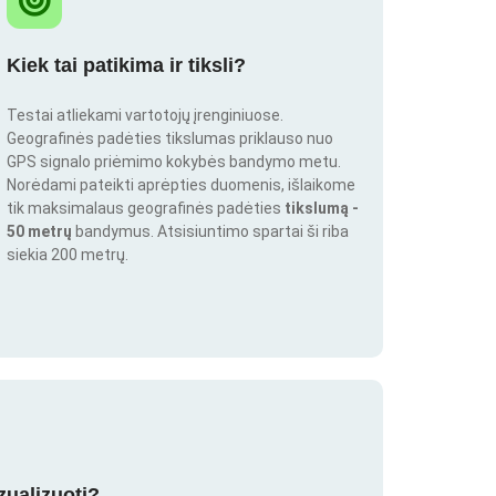
Kiek tai patikima ir tiksli?
Testai atliekami vartotojų įrenginiuose.
Geografinės padėties tikslumas priklauso nuo
GPS signalo priėmimo kokybės bandymo metu.
Norėdami pateikti aprėpties duomenis, išlaikome
tik maksimalaus geografinės padėties
tikslumą -
50 metrų
bandymus. Atsisiuntimo spartai ši riba
siekia 200 metrų.
zualizuoti?