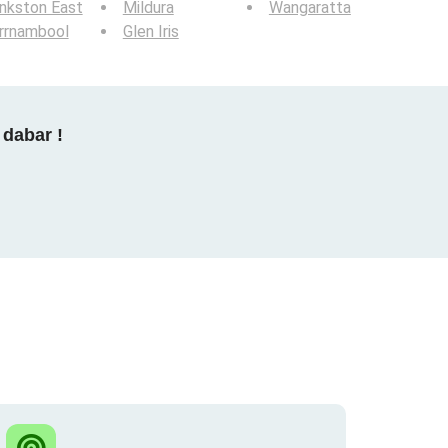
nkston East
Mildura
Wangaratta
rrnambool
Glen Iris
 dabar !