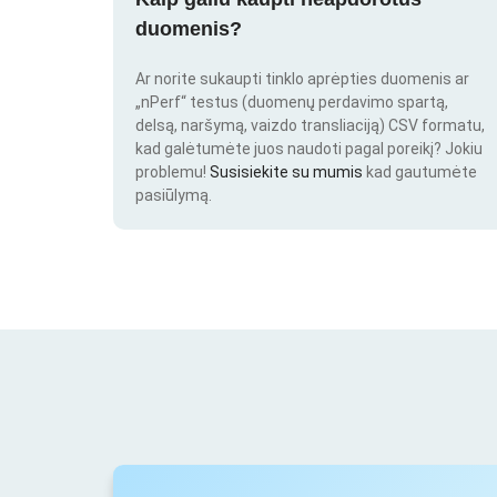
duomenis?
Ar norite sukaupti tinklo aprėpties duomenis ar
„nPerf“ testus (duomenų perdavimo spartą,
delsą, naršymą, vaizdo transliaciją) CSV formatu,
kad galėtumėte juos naudoti pagal poreikį? Jokiu
problemu!
Susisiekite su mumis
kad gautumėte
pasiūlymą.