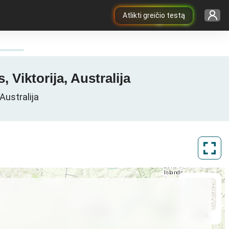
Atlikti greičio testą
 Viktorija, Australija
Australija
ArcGIS