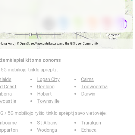
(Hong Kong), © OpenStreetMap contributors, and the GIS User Community
s žemėlapiai kitoms zonoms
 5G mobiliojo tinklo aprėptį
:
laide
Logan City
Cairns
ld Coast
Geelong
Toowoomba
berra
Hobart
Darwin
wcastle
Townsville
G / 5G mobiliojo ryšio tinklo aprėptį savo vietovėje:
anbourne
St Albans
Traralgon
epparton
Wodonga
Echuca