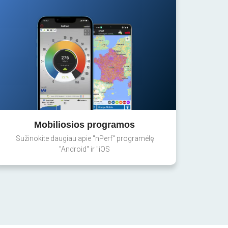
Mobiliosios programos
Sužinokite daugiau apie "nPerf" programėlę
"Android" ir "iOS