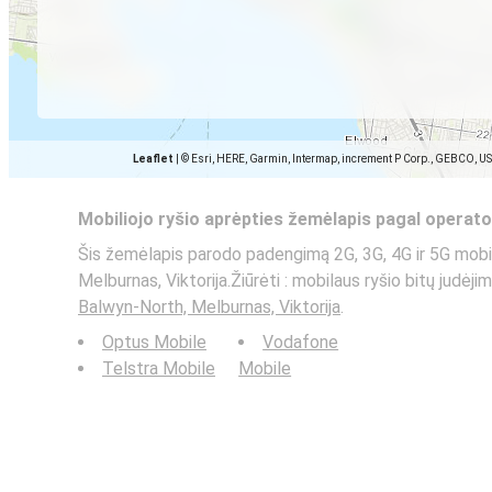
Leaflet
|
© Esri, HERE, Garmin, Intermap, increment P Corp., GEBCO, U
Mobiliojo ryšio aprėpties žemėlapis pagal operato
Šis žemėlapis parodo padengimą 2G, 3G, 4G ir 5G mobi
Melburnas, Viktorija.Žiūrėti : mobilaus ryšio bitų judėj
Balwyn-North, Melburnas, Viktorija
.
Optus Mobile
Vodafone
Telstra Mobile
Mobile