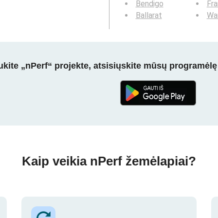
Bendigo
Fra
Ballarat
Wa
kite „nPerf“ projekte, atsisiųskite mūsų programėlę
Kaip veikia nPerf žemėlapiai?