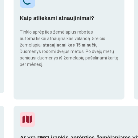
Kaip atliekami atnaujinimai?
Tinklo aprėpties žemėlapius robotas
automatiškai atnaujina kas valandą. Greičio
žemėlapiai
atnaujinami kas 15 minučių
.
Duomenys rodomi dvejus metus. Po dvejų metų
seniausi duomenys iš žemėlapių pašalinami kartą
per mėnesį.
Ar yra PRO įrankis aprėpties žemėlapiams vi