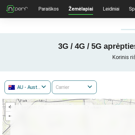
Paraiškos
Žemėlapiai
Leidiniai
Sp
3G / 4G / 5G aprėptie
Korinis r
AU
- Australija
+
−