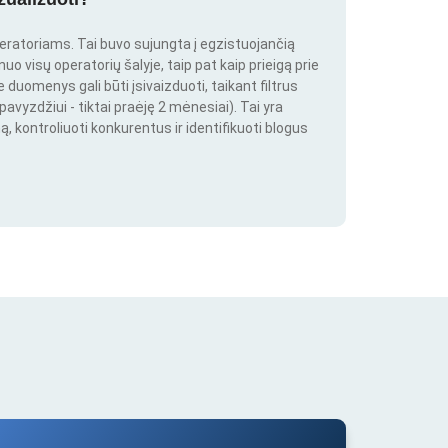
peratoriams. Tai buvo sujungta į egzistuojančią
o visų operatorių šalyje, taip pat kaip prieigą prie
duomenys gali būti įsivaizduoti, taikant filtrus
pavyzdžiui - tiktai praėję 2 mėnesiai). Tai yra
ą, kontroliuoti konkurentus ir identifikuoti blogus