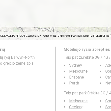
SGS, FAO, NPS, NRCAN, GeoBase, IGN, Kadaster NL, Ordnance Survey, Esri Japan, METI, Esri China 
rių
Mobiliojo ryšio aprėptie
lų ryšį Balwyn-North,
Taip pat žiūrėkite 3G / 4G /
imo greičio žemėlapis
Sydney
Ade
Melbourne
Go
Brisbane
Can
Perth
Ne
Taip pat peržiūrėkite 3G / 4
Melbourne
Cr
Geelong
Sh