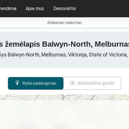
rendimai
Apie mus
Dienoraštis
Atliekamas matavimas
s žemėlapis Balwyn-North, Melburnas,
išys Balwyn-North, Melburnas, Viktorija, State of Victoria, 
Ryšio padengimas
Atsisiuntimo greitis