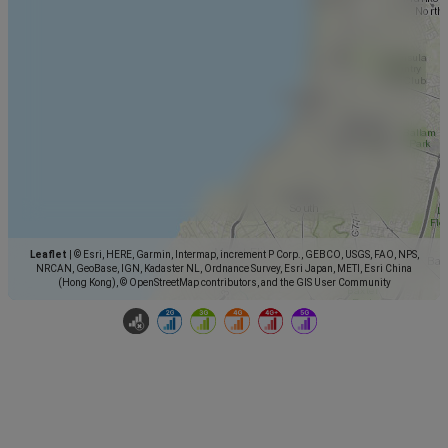
Leaflet
|
© Esri, HERE, Garmin, Intermap, increment P Corp., GEBCO, USGS, FAO, NPS,
NRCAN, GeoBase, IGN, Kadaster NL, Ordnance Survey, Esri Japan, METI, Esri China
(Hong Kong), © OpenStreetMap contributors, and the GIS User Community