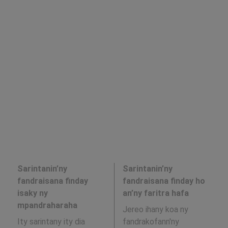
Sarintanin’ny
Sarintanin’ny
fandraisana finday
fandraisana finday ho
isaky ny
an’ny faritra hafa
mpandraharaha
Jereo ihany koa ny
Ity sarintany ity dia
fandrakofann'ny