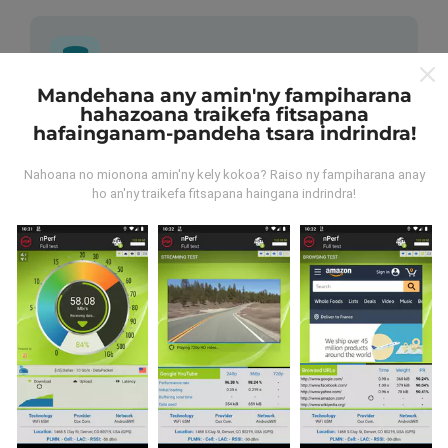
Mandehana any amin'ny fampiharana
hahazoana traikefa fitsapana
Avy aiza ny rakitra?
hafainganam-pandeha tsara indrindra!
Ny rakitra voangona tamin'ny andrana dia azo avy
Nahoana no mionona amin'ny kely kokoa? Raiso ny fampiharana anay
amin'ny fampiasana nPerf. Ireo andrana ireo mantsy
ho an'ny traikefa fitsapana haingana indrindra!
dia mamoaka ny rakitra marina teny an-toerana. Raha
te hananadrana izany koa ianao, dia manasa anao
izahay hampiasa ny nPerf amin'ny findainao.
Rehefa
maro ny rakitra voatahiry, vao mainka azo vakina ny
sarintany!
. Ireo andrana voaray rehetra dia aseho
amin'ny sarintany avokoa. Ny masontsivana rehetra
kosa dia ampiharina mialohan'ny fikajiana sy
famoahana azy.