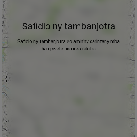
Safidio ny tambanjotra
Safidio ny tambanjotra eo amin'ny sarintany mba
hampisehoana ireo rakitra