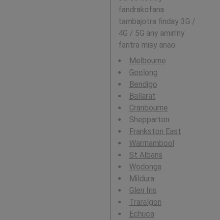
fandrakofana
tambajotra finday 3G /
4G / 5G any amin'ny
faritra misy anao:
Melbourne
Geelong
Bendigo
Ballarat
Cranbourne
Shepparton
Frankston East
Warrnambool
St Albans
Wodonga
Mildura
Glen Iris
Traralgon
Echuca