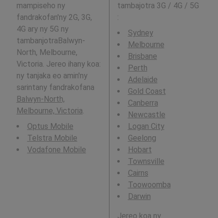
mampiseho ny
tambajotra 3G / 4G / 5G
fandrakofan'ny 2G, 3G,
:
4G ary ny 5G ny
Sydney
tambanjotraBalwyn-
Melbourne
North, Melbourne,
Brisbane
Victoria. Jereo ihany koa:
Perth
ny tanjaka eo amin'ny
Adelaide
sarintany fandrakofana
Gold Coast
Balwyn-North,
Canberra
Melbourne, Victoria
.
Newcastle
Optus Mobile
Logan City
Telstra Mobile
Geelong
Vodafone Mobile
Hobart
Townsville
Cairns
Toowoomba
Darwin
Jereo koa ny