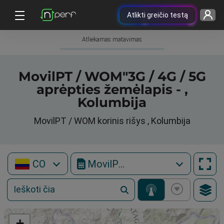
Atlikti greičio testą
Atliekamas matavimas
MovilPT / WOM"3G / 4G / 5G
aprėpties žemėlapis - ,
Kolumbija
MovilPT / WOM korinis rišys , Kolumbija
CO
MovilPT / WOM
+