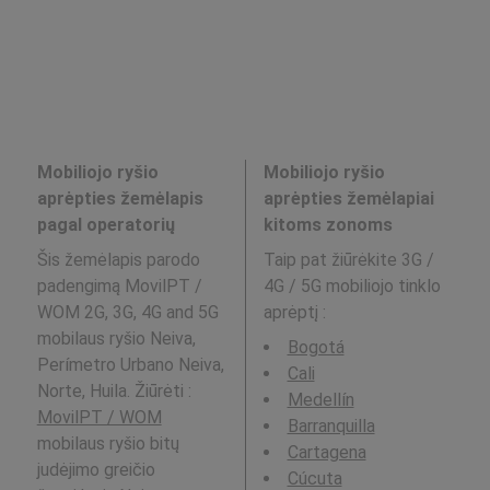
Mobiliojo ryšio
Mobiliojo ryšio
aprėpties žemėlapis
aprėpties žemėlapiai
pagal operatorių
kitoms zonoms
Šis žemėlapis parodo
Taip pat žiūrėkite 3G /
padengimą MovilPT /
4G / 5G mobiliojo tinklo
WOM 2G, 3G, 4G and 5G
aprėptį
:
mobilaus ryšio Neiva,
Bogotá
Perímetro Urbano Neiva,
Cali
Norte, Huila. Žiūrėti :
Medellín
MovilPT / WOM
Barranquilla
mobilaus ryšio bitų
Cartagena
judėjimo greičio
Cúcuta