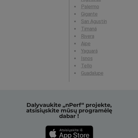
Palermo
Gigante
San Agustín
Timaná
Rivera
Aipe
Yaguará
Isnos
Tello
Guadalupe
Dalyvaukite „nPerf“ projekte,
atsisiųskite mūsų programėlę
dabar !