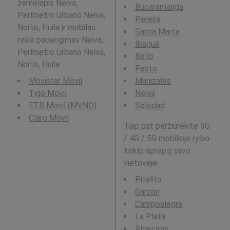
žemėlapis Neiva,
Bucaramanga
Perímetro Urbano Neiva,
Pereira
Norte, Huila ir mobilau
Santa Marta
ryšio padengimas Neiva,
Ibagué
Perímetro Urbano Neiva,
Bello
Norte, Huila.
Pasto
Movistar Movil
Manizales
Tigo Movil
Neiva
ETB Movil (MVNO)
Soledad
Claro Movil
Taip pat peržiūrėkite 3G
/ 4G / 5G mobiliojo ryšio
tinklo aprėptį savo
vietovėje:
Pitalito
Garzón
Campoalegre
La Plata
Algeciras