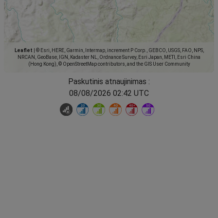
Leaflet
|
© Esri, HERE, Garmin, Intermap, increment P Corp., GEBCO, USGS, FAO, NPS,
NRCAN, GeoBase, IGN, Kadaster NL, Ordnance Survey, Esri Japan, METI, Esri China
(Hong Kong), © OpenStreetMap contributors, and the GIS User Community
Paskutinis atnaujinimas :
08/08/2026 02:42 UTC