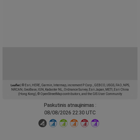
Leaflet
|
© Esri, HERE, Garmin, Intermap, increment P Corp., GEBCO, USGS, FAO, NPS,
NRCAN, GeoBase, IGN, Kadaster NL, Ordnance Survey, Esri Japan, METI, Esri China
(Hong Kong), © OpenStreetMap contributors, and the GIS User Community
Paskutinis atnaujinimas :
08/08/2026 22:30 UTC