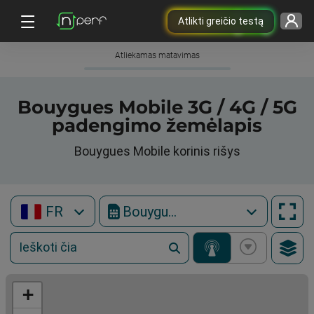
Atlikti greičio testą
Atliekamas matavimas
Bouygues Mobile 3G / 4G / 5G
padengimo žemėlapis
Bouygues Mobile korinis rišys
FR
Bouygues Mobile
+