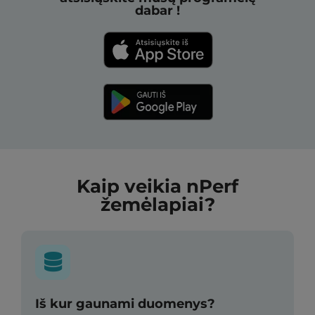
dabar !
Kaip veikia nPerf
žemėlapiai?
Iš kur gaunami duomenys?