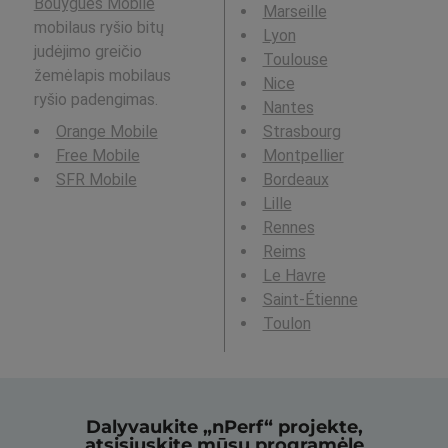
Bouygues Mobile
Marseille
mobilaus ryšio bitų
Lyon
judėjimo greičio
Toulouse
žemėlapis mobilaus
Nice
ryšio padengimas.
Nantes
Orange Mobile
Strasbourg
Free Mobile
Montpellier
SFR Mobile
Bordeaux
Lille
Rennes
Reims
Le Havre
Saint-Étienne
Toulon
Dalyvaukite „nPerf“ projekte,
atsisiųskite mūsų programėlę