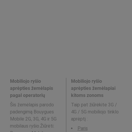
Mobiliojo ryšio
Mobiliojo ryšio
aprėpties žemėlapis
aprėpties žemėlapiai
pagal operatorių
kitoms zonoms
Šis žemėlapis parodo
Taip pat žiūrėkite 3G /
padengimą Bouygues
4G / 5G mobiliojo tinklo
Mobile 2G, 3G, 4G ir 5G
aprėptį
:
mobilaus ryšio.Žiūrėti:
Paris