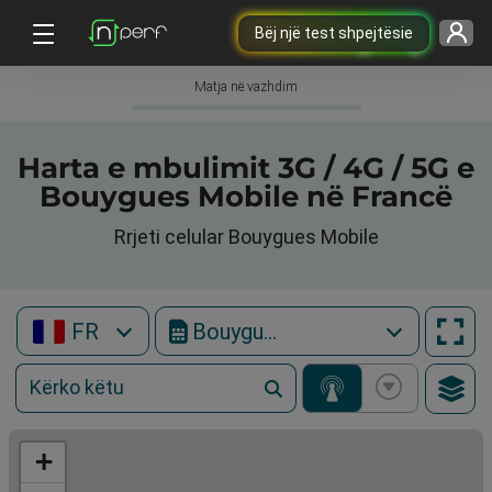
Bëj një test shpejtësie
Matja në vazhdim
Harta e mbulimit 3G / 4G / 5G e
Bouygues Mobile në Francë
Rrjeti celular Bouygues Mobile
FR
Bouygues Mobile
+