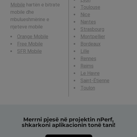
Mobile
hartën e bitrate
Toulouse
mobile dhe
Nice
mbulueshmërine e
Nantes
rrjeteve mobile
Strasbourg
Orange Mobile
Montpellier
Free Mobile
Bordeaux
SFR Mobile
Lille
Rennes
Reims
Le Havre
Saint-Étienne
Toulon
Merrni pjesë në projektin nPerf,
shkarkoni aplikacionin tonë tani!