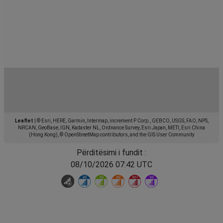
Leaflet
|
© Esri, HERE, Garmin, Intermap, increment P Corp., GEBCO, USGS, FAO, NPS,
NRCAN, GeoBase, IGN, Kadaster NL, Ordnance Survey, Esri Japan, METI, Esri China
(Hong Kong), © OpenStreetMap contributors, and the GIS User Community
Përditësimi i fundit :
08/10/2026 07:42 UTC