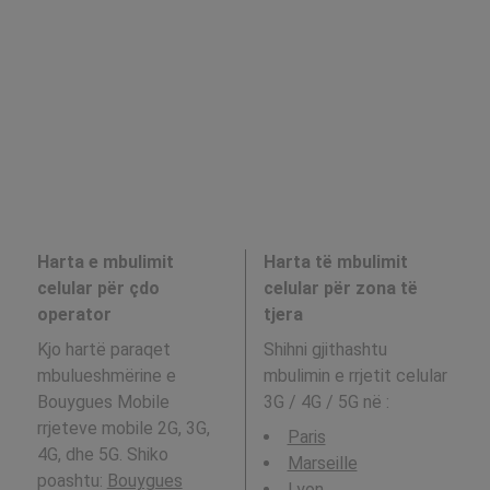
Harta e mbulimit
Harta të mbulimit
celular për çdo
celular për zona të
operator
tjera
Kjo hartë paraqet
Shihni gjithashtu
mbulueshmërine e
mbulimin e rrjetit celular
Bouygues Mobile
3G / 4G / 5G në
:
rrjeteve mobile 2G, 3G,
Paris
4G, dhe 5G. Shiko
Marseille
poashtu:
Bouygues
Lyon