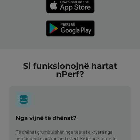
Si funksionojnë hartat
nPerf?
Nga vijnë të dhënat?
Të dhënat grumbullohen nga testet e kryera nga
përdoruesit e aplikacionit nPerf. Këto janë teste të