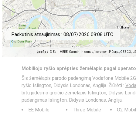
Paskutinis atnaujinimas :
08/07/2026 09:08 UTC
Leaflet
|
© Esri, HERE, Garmin, Intermap, increment P Corp., GEBCO, U
Mobiliojo ryšio aprėpties žemėlapis pagal operato
Šis žemėlapis parodo padengimą Vodafone Mobile 2G,
ryšio Islington, Didysis Londonas, Anglija. Žiūrėti :
Voda
bitų judėjimo greičio žemėlapis Islington, Didysis Londo
padengimas Islington, Didysis Londonas, Anglija.
EE Mobile
Three Mobile
O2 Mobi