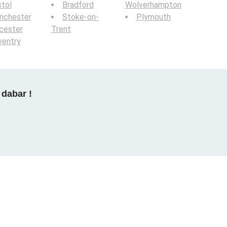
stol
Bradford
Wolverhampton
nchester
Stoke-on-
Plymouth
cester
Trent
ventry
 dabar !