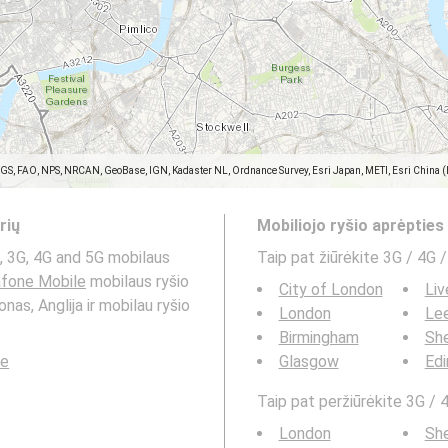
SGS, FAO, NPS, NRCAN, GeoBase, IGN, Kadaster NL, Ordnance Survey, Esri Japan, METI, Esri China 
rių
Mobiliojo ryšio aprėptie
 3G, 4G and 5G mobilaus
Taip pat žiūrėkite 3G / 4G /
fone Mobile
mobilaus ryšio
City of London
Liv
nas, Anglija ir mobilau ryšio
London
Le
Birmingham
She
le
Glasgow
Edi
Taip pat peržiūrėkite 3G / 4
London
She