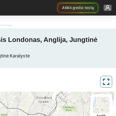
Atlikti greičio testą
sis Londonas, Anglija, Jungtinė
gtinė Karalystė
ArcGIS