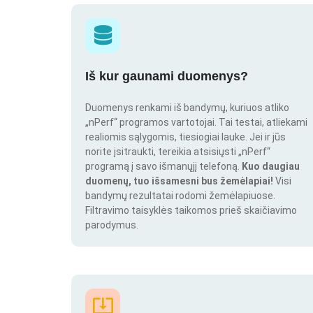
Iš kur gaunami duomenys?
Duomenys renkami iš bandymų, kuriuos atliko
„nPerf“ programos vartotojai. Tai testai, atliekami
realiomis sąlygomis, tiesiogiai lauke. Jei ir jūs
norite įsitraukti, tereikia atsisiųsti „nPerf“
programą į savo išmanųjį telefoną.
Kuo daugiau
duomenų, tuo išsamesni bus žemėlapiai!
Visi
bandymų rezultatai rodomi žemėlapiuose.
Filtravimo taisyklės taikomos prieš skaičiavimo
parodymus.