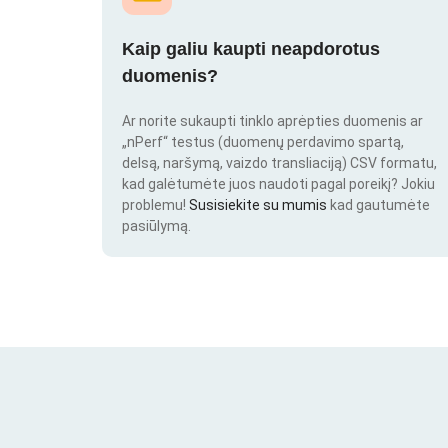
Kaip galiu kaupti neapdorotus
duomenis?
Ar norite sukaupti tinklo aprėpties duomenis ar
„nPerf“ testus (duomenų perdavimo spartą,
delsą, naršymą, vaizdo transliaciją) CSV formatu,
kad galėtumėte juos naudoti pagal poreikį? Jokiu
problemu!
Susisiekite su mumis
kad gautumėte
pasiūlymą.