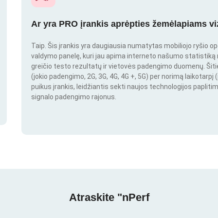
Ar yra PRO įrankis aprėpties žemėlapiams vi
Taip. Šis įrankis yra daugiausia numatytas mobiliojo ryšio o
valdymo panelę, kuri jau apima interneto našumo statistiką nu
greičio testo rezultatų ir vietovės padengimo duomenų. Šitie 
(jokio padengimo, 2G, 3G, 4G, 4G +, 5G) per norimą laikotarpį (
puikus įrankis, leidžiantis sekti naujos technologijos paplitim
signalo padengimo rajonus.
Atraskite "nPerf