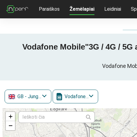
Paraiškos
Žemėlapiai
Leidiniai
Sp
Vodafone Mobile"3G / 4G / 5G a
Vodafone Mobil
GB
- Jungtinė Karalystė
Vodafone Mobile
+
−