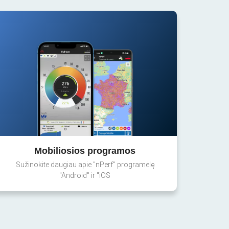
Mobiliosios programos
Sužinokite daugiau apie "nPerf" programėlę
"Android" ir "iOS