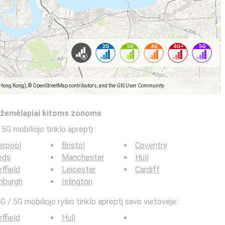
(Hong Kong), © OpenStreetMap contributors, and the GIS User Community
s žemėlapiai kitoms zonoms
 5G mobiliojo tinklo aprėptį
:
erpool
Bristol
Coventry
eds
Manchester
Hull
ffield
Leicester
Cardiff
nburgh
Islington
G / 5G mobiliojo ryšio tinklo aprėptį savo vietovėje:
ffield
Hull