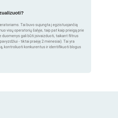
zualizuoti?
peratoriams. Tai buvo sujungta į egzistuojančią
o visų operatorių šalyje, taip pat kaip prieigą prie
duomenys gali būti įsivaizduoti, taikant filtrus
pavyzdžiui - tiktai praėję 2 mėnesiai). Tai yra
ą, kontroliuoti konkurentus ir identifikuoti blogus