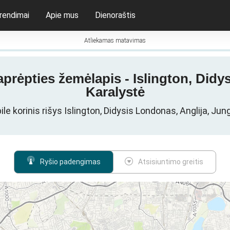
rendimai
Apie mus
Dienoraštis
Atliekamas matavimas
prėpties žemėlapis - Islington, Didy
Karalystė
e korinis rišys Islington, Didysis Londonas, Anglija, Jun
Ryšio padengimas
Atsisiuntimo greitis