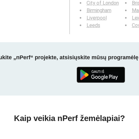
City of London
Bri
Birmingham
Ma
Liverpool
Lei
Leeds
Co
kite „nPerf“ projekte, atsisiųskite mūsų programėlę
Kaip veikia nPerf žemėlapiai?