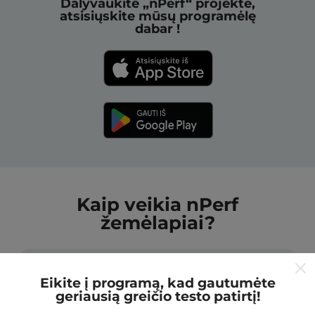
Dalyvaukite „nPerf“ projekte,
atsisiųskite mūsų programėlę
dabar !
Kaip veikia nPerf
žemėlapiai?
Eikite į programą, kad gautumėte
geriausią greičio testo patirtį!