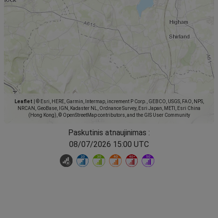
Leaflet
|
© Esri, HERE, Garmin, Intermap, increment P Corp., GEBCO, USGS, FAO, NPS,
NRCAN, GeoBase, IGN, Kadaster NL, Ordnance Survey, Esri Japan, METI, Esri China
(Hong Kong), © OpenStreetMap contributors, and the GIS User Community
Paskutinis atnaujinimas :
08/07/2026 15:00 UTC