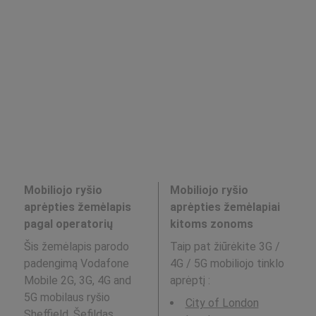
Mobiliojo ryšio
Mobiliojo ryšio
aprėpties žemėlapis
aprėpties žemėlapiai
pagal operatorių
kitoms zonoms
Šis žemėlapis parodo
Taip pat žiūrėkite 3G /
padengimą Vodafone
4G / 5G mobiliojo tinklo
Mobile 2G, 3G, 4G and
aprėptį
:
5G mobilaus ryšio
City of London
Sheffield, Šefildas,