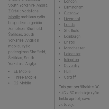
London
South Yorkshire, Anglija.
Birmingham
Žiūrėti :
Vodafone
Glasgow
Mobile
mobilaus ryšio
Liverpool
bitų judėjimo greičio
Leeds
žemėlapis Sheffield,
Sheffield
Šefildas, South
Edinburgh
Yorkshire, Anglija ir
Bristol
mobilau ryšio
Manchester
padengimas Sheffield,
Leicester
Šefildas, South
Islington
Yorkshire, Anglija.
Coventry
EE Mobile
Hull
Three Mobile
Cardiff
O2 Mobile
Taip pat peržiūrėkite 3G
/ 4G / 5G mobiliojo ryšio
tinklo aprėptį savo
vietovėje: