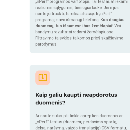
„nPerf“ programos vartotojai. Tai testai, atliekami
realiomis sąlygomis, tiesiogiai lauke. Jei ir jūs
norite įsitraukti, tereikia atsisiųsti „nPerf“
programą į savo išmanųjį telefoną.
Kuo daugiau
duomenų, tuo išsamesni bus žemėlapiai!
Visi
bandymų rezultatai rodomi žemėlapiuose.
Filtravimo taisyklės taikomos prieš skaičiavimo
parodymus.
Kaip galiu kaupti neapdorotus
duomenis?
Ar norite sukaupti tinklo aprėpties duomenis ar
„nPerf“ testus (duomenų perdavimo spartą,
delsą, naršymą, vaizdo transliaciją) CSV formatu,