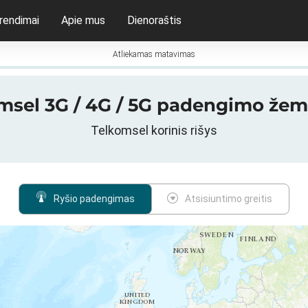
rendimai
Apie mus
Dienoraštis
Atliekamas matavimas
msel 3G / 4G / 5G padengimo žem
Telkomsel korinis rišys
Ryšio padengimas
Atsisiuntimo greitis