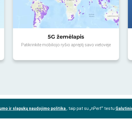
5G žemėlapis
Patikrinkite mobiliojo ryšio aprėptį savo vietovėje
umo ir slapukų naudojimo politika
, taip pat su „nPerf“ testu
Galutini