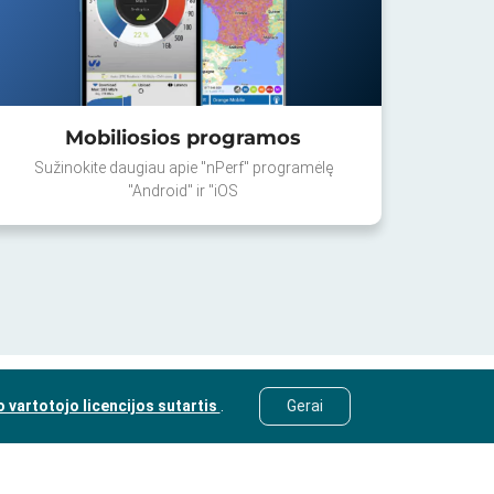
Mobiliosios programos
Sužinokite daugiau apie "nPerf" programėlę
"Android" ir "iOS
o vartotojo licencijos sutartis
.
Gerai