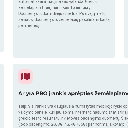
automatiškai atnaujina kas valandą. Greičio
žemėlapiai
atnaujinami kas 15 minučių
.
Duomenys rodomi dvejus metus. Po dvejų metų
seniausi duomenys iš žemėlapių pašalinami kartą
per mėnesį.
Ar yra PRO įrankis aprėpties žemėlapiams
Taip. Šis įrankis yra daugiausia numatytas mobiliojo ryšio o
valdymo panelę, kuri jau apima interneto našumo statistiką nu
greičio testo rezultatų ir vietovės padengimo duomenų. Šitie 
(jokio padengimo, 2G, 3G, 4G, 4G +, 5G) per norimą laikotarpį (