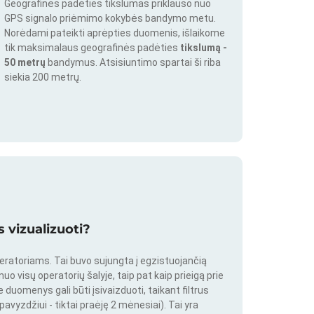
Geografinės padėties tikslumas priklauso nuo
GPS signalo priėmimo kokybės bandymo metu.
Norėdami pateikti aprėpties duomenis, išlaikome
tik maksimalaus geografinės padėties
tikslumą -
50 metrų
bandymus. Atsisiuntimo spartai ši riba
siekia 200 metrų.
 vizualizuoti?
peratoriams. Tai buvo sujungta į egzistuojančią
o visų operatorių šalyje, taip pat kaip prieigą prie
duomenys gali būti įsivaizduoti, taikant filtrus
pavyzdžiui - tiktai praėję 2 mėnesiai). Tai yra