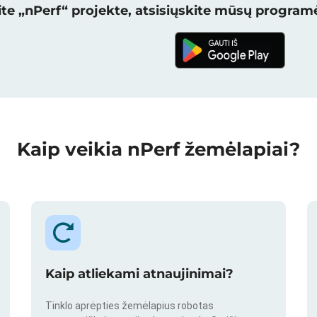
te „nPerf“ projekte, atsisiųskite mūsų programė
Kaip veikia nPerf žemėlapiai?
Kaip atliekami atnaujinimai?
Tinklo aprėpties žemėlapius robotas