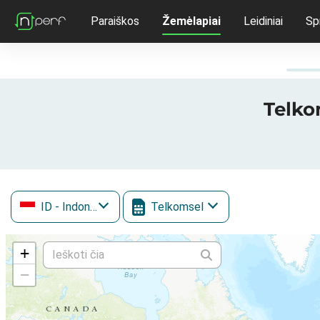
Paraiškos
Žemėlapiai
Leidiniai
Sp
Telko
ID
- Indonezija
Telkomsel
+
−