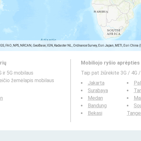
SGS, FAO, NPS, NRCAN, GeoBase, IGN, Kadaster NL, Ordnance Survey, Esri Japan, METI, Esri China 
rių
Mobiliojo ryšio aprėptie
 ir 5G mobilaus
Taip pat žiūrėkite 3G / 4G /
reičio žemėlapis mobilaus
Jakarta
Pa
Surabaya
Ta
en
Medan
Ma
Bandung
So
Bekasi
Tange