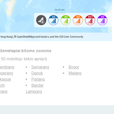
(Hong Kong), © OpenStreetMap contributors, and the GIS User Community
s žemėlapiai kitoms zonoms
 5G mobiliojo tinklo aprėptį
:
lembang
Semarang
Bogor
ngerang
Depok
Malang
kassar
Padang
uth
Bandar
rang
Lampung