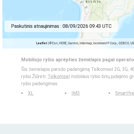
Paskutinis atnaujinimas :
08/09/2026 09:43 UTC
Leaflet
|
© Esri, HERE, Garmin, Intermap, increment P Corp., GEBCO, U
Mobiliojo ryšio aprėpties žemėlapis pagal operato
Šis žemėlapis parodo padengimą Telkomsel 2G, 3G, 4G
ryšio.Žiūrėti:
Telkomsel
mobilaus ryšio bitų judėjimo g
ryšio padengimas.
XL
IM3
Smartfr