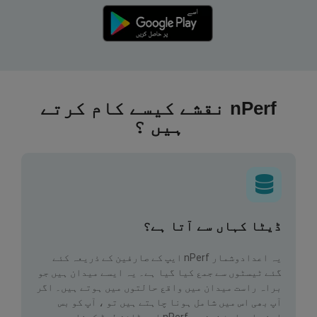
nPerf نقشے کیسے کام کرتے
ہیں ؟
ڈیٹا کہاں سے آتا ہے؟
یہ اعدادوشمار nPerf ایپ کے صارفین کے ذریعہ کئے
گئے ٹیسٹوں سے جمع کیا گیا ہے۔ یہ ایسے میدان ہیں جو
براہ راست میدان میں واقع حالتوں میں ہوتے ہیں۔ اگر
آپ بھی اس میں شامل ہونا چاہتے ہیں تو ، آپ کو بس