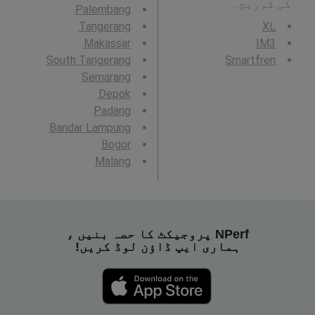
کی کوریج۔
Palembang
Tangerang
XL
Makassar
IM3
South Tangerang
Smartfren
Semarang
Depok
Padang
Bandar Lampung
Bogor
Malang
NPerf پروجیکٹ کا حصہ بنیں ،
ہماری ایپ ڈاؤن لوڈ کریں!