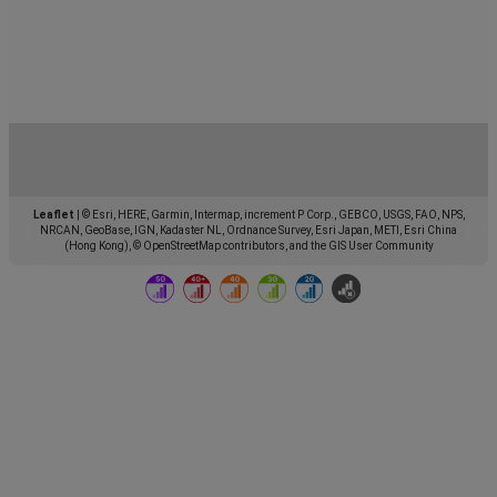
Leaflet
|
© Esri, HERE, Garmin, Intermap, increment P Corp., GEBCO, USGS, FAO, NPS,
NRCAN, GeoBase, IGN, Kadaster NL, Ordnance Survey, Esri Japan, METI, Esri China
(Hong Kong), © OpenStreetMap contributors, and the GIS User Community