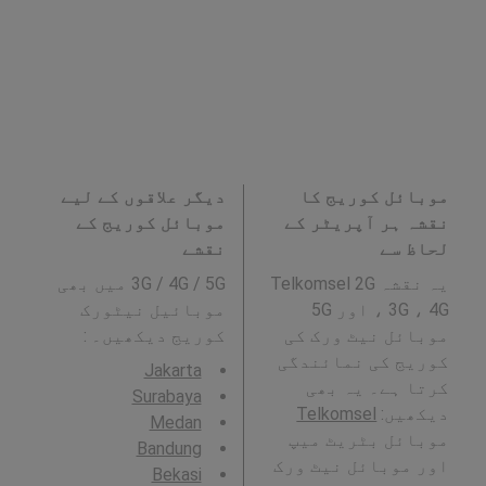
موبائل کوریج کا
دیگر علاقوں کے لیے
نقشہ ہر آپریٹر کے
موبائل کوریج کے
لحاظ سے
نقشے
یہ نقشہ Telkomsel 2G
3G / 4G / 5G میں بھی
، 3G ، 4G اور 5G
موبائیل نیٹورک
موبائل نیٹ ورک کی
کوریج دیکھیں۔ :
کوریج کی نمائندگی
Jakarta
کرتا ہے۔ یہ بھی
Surabaya
دیکھیں:
Telkomsel
Medan
موبائل بٹریٹ میپ
Bandung
اور موبائل نیٹ ورک
Bekasi