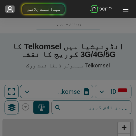
سپیڈ ٹیسٹ چلائیں
پیمائش جاری ہے
انڈونیشیا میں Telkomsel کا
3G/4G/5G کوریج کا نقشہ
Telkomsel سیلولر ڈیٹا نیٹ ورک
Telkomsel
ID
+