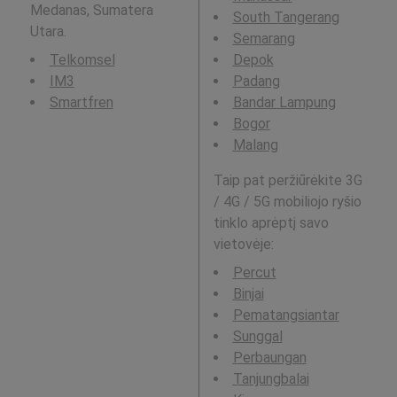
Medanas, Sumatera
South Tangerang
Utara.
Semarang
Telkomsel
Depok
IM3
Padang
Smartfren
Bandar Lampung
Bogor
Malang
Taip pat peržiūrėkite 3G
/ 4G / 5G mobiliojo ryšio
tinklo aprėptį savo
vietovėje:
Percut
Binjai
Pematangsiantar
Sunggal
Perbaungan
Tanjungbalai