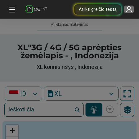
Atlikti greičio testą
Atliekamas matavimas
XL"3G / 4G / 5G aprėpties
žemėlapis - , Indonezija
XL korinis rišys , Indonezija
ID
XL
+