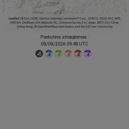
Leaflet
|
© Esri, HERE, Garmin, Intermap, increment P Corp., GEBCO, USGS, FAO, NPS,
NRCAN, GeoBase, IGN, Kadaster NL, Ordnance Survey, Esri Japan, METI, Esri China
(Hong Kong), © OpenStreetMap contributors, and the GIS User Community
Paskutinis atnaujinimas :
08/08/2026 09:48 UTC