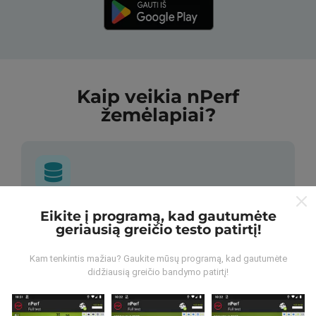
Kaip veikia nPerf
žemėlapiai?
Iš kur gaunami duomenys?
Eikite į programą, kad gautumėte
geriausią greičio testo patirtį!
Duomenys renkami iš bandymų, kuriuos atliko „nPerf“
Kam tenkintis mažiau? Gaukite mūsų programą, kad gautumėte
programos vartotojai. Tai testai, atliekami realiomis
didžiausią greičio bandymo patirtį!
sąlygomis, tiesiogiai lauke. Jei ir jūs norite įsitraukti,
tereikia atsisiųsti „nPerf“ programą į savo išmanųjį
telefoną.
Kuo daugiau duomenų, tuo išsamesni bus