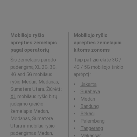
Mobiliojo ryšio
Mobiliojo ryšio
aprėpties žemėlapis
aprėpties žemėlapiai
pagal operatorių
kitoms zonoms
Šis žemėlapis parodo
Taip pat žiūrėkite 3G /
padengimą XL 2G, 3G,
4G / 5G mobiliojo tinklo
4G and 5G mobilaus
aprėptį
:
ryšio Medan, Medanas,
Jakarta
Sumatera Utara. Žiūrėti :
Surabaya
XL
mobilaus ryšio bitų
Medan
judėjimo greičio
Bandung
žemėlapis Medan,
Bekasi
Medanas, Sumatera
Palembang
Utara ir mobilau ryšio
Tangerang
padengimas Medan,
Makassar