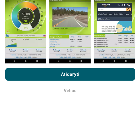
žemėlapiai!
Visi bandymų rezultatai rodomi
žemėlapiuose. Filtravimo taisyklės taikomos prieš
skaičiavimo parodymus.
Kaip atliekami atnaujinimai?
Naršydami „nPerf.com“ sutinkate su mūsų
privatumo ir slapukų
naudojimo politika
, taip pat su „nPerf“ testu
Galutinio
Atidaryti
Tinklo aprėpties žemėlapius robotas automatiškai
vartotojo licencijos sutartis
.
atnaujina kas valandą. Greičio žemėlapiai
atnaujinami
kas 15 minučių
. Duomenys rodomi dvejus metus. Po
Vėliau
Gerai
dvejų metų seniausi duomenys iš žemėlapių
pašalinami kartą per mėnesį.