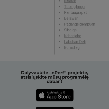
Kisaran
Tebingtinggi
Rantauprapat
Belawan
Padangsidempuan
Sibolga
Kabanjahe
Labuhan Deli
Berastagi
Dalyvaukite „nPerf“ projekte,
atsisiųskite mūsų programėlę
dabar !