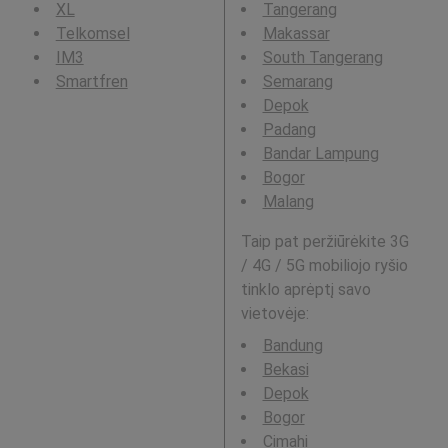
XL
Tangerang
Telkomsel
Makassar
IM3
South Tangerang
Smartfren
Semarang
Depok
Padang
Bandar Lampung
Bogor
Malang
Taip pat peržiūrėkite 3G
/ 4G / 5G mobiliojo ryšio
tinklo aprėptį savo
vietovėje:
Bandung
Bekasi
Depok
Bogor
Cimahi