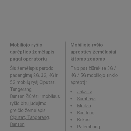
Mobiliojo ryšio
Mobiliojo ryšio
aprėpties žemėlapis
aprėpties žemėlapiai
pagal operatorių
kitoms zonoms
Šis žemėlapis parodo
Taip pat žiūrėkite 3G /
padengimą 2G, 3G, 4G ir
4G / 5G mobiliojo tinklo
5G mobilų ryšį Ciputat,
aprėptį
:
Tangerang,
Jakarta
Banten.Žiūrėti : mobilaus
Surabaya
ryšio bitų judėjimo
Medan
greičio žemėlapis
Bandung
Ciputat, Tangerang,
Bekasi
Banten
.
Palembang