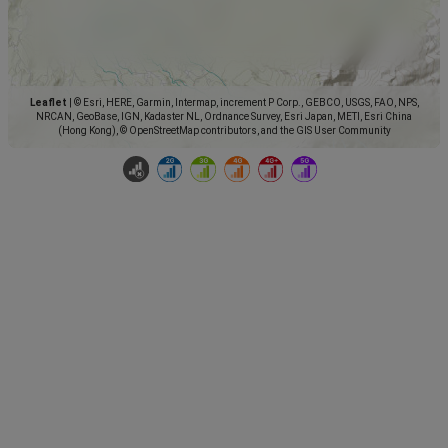
Leaflet
|
© Esri, HERE, Garmin, Intermap, increment P Corp., GEBCO, USGS, FAO, NPS,
NRCAN, GeoBase, IGN, Kadaster NL, Ordnance Survey, Esri Japan, METI, Esri China
(Hong Kong), © OpenStreetMap contributors, and the GIS User Community