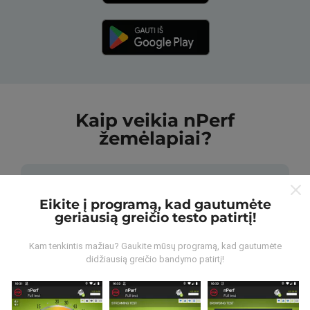
Kaip veikia nPerf
žemėlapiai?
Eikite į programą, kad gautumėte
geriausią greičio testo patirtį!
Iš kur gaunami duomenys?
Kam tenkintis mažiau? Gaukite mūsų programą, kad gautumėte
didžiausią greičio bandymo patirtį!
Duomenys renkami iš bandymų, kuriuos atliko „nPerf“
programos vartotojai. Tai testai, atliekami realiomis
sąlygomis, tiesiogiai lauke. Jei ir jūs norite įsitraukti,