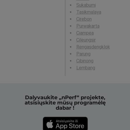
Sukabumi
Tasikmalaya
Cirebon
Purwakarta
Ciampea
Cileungsir
Rengasdengklok
Parung
Cibinong
Lembang
Dalyvaukite „nPerf“ projekte,
atsisiųskite mūsų programėlę
dabar !