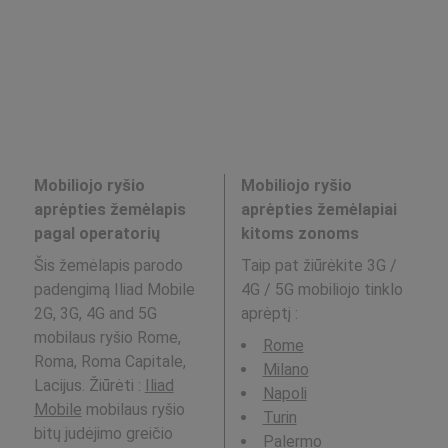
Mobiliojo ryšio
Mobiliojo ryšio
aprėpties žemėlapis
aprėpties žemėlapiai
pagal operatorių
kitoms zonoms
Šis žemėlapis parodo
Taip pat žiūrėkite 3G /
padengimą Iliad Mobile
4G / 5G mobiliojo tinklo
2G, 3G, 4G and 5G
aprėptį
:
mobilaus ryšio Rome,
Rome
Roma, Roma Capitale,
Milano
Lacijus. Žiūrėti :
Iliad
Napoli
Mobile
mobilaus ryšio
Turin
bitų judėjimo greičio
Palermo