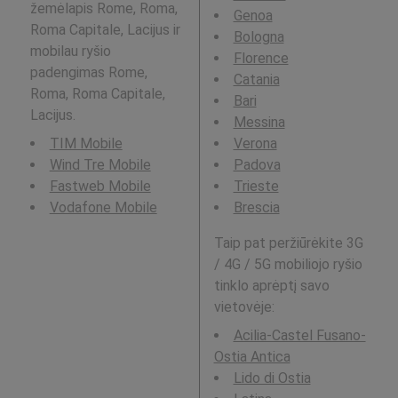
žemėlapis Rome, Roma,
Genoa
Roma Capitale, Lacijus ir
Bologna
mobilau ryšio
Florence
padengimas Rome,
Catania
Roma, Roma Capitale,
Bari
Lacijus.
Messina
TIM Mobile
Verona
Wind Tre Mobile
Padova
Fastweb Mobile
Trieste
Vodafone Mobile
Brescia
Taip pat peržiūrėkite 3G
/ 4G / 5G mobiliojo ryšio
tinklo aprėptį savo
vietovėje:
Acilia-Castel Fusano-
Ostia Antica
Lido di Ostia