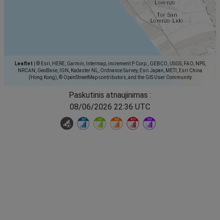
Leaflet
|
© Esri, HERE, Garmin, Intermap, increment P Corp., GEBCO, USGS, FAO, NPS,
NRCAN, GeoBase, IGN, Kadaster NL, Ordnance Survey, Esri Japan, METI, Esri China
(Hong Kong), © OpenStreetMap contributors, and the GIS User Community
Paskutinis atnaujinimas :
08/06/2026 22:36 UTC