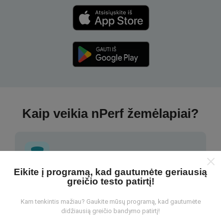
Kaip veikia nPerf žemėlapiai?
Eikite į programą, kad gautumėte geriausią
greičio testo patirtį!
Iš kur gaunami duomenys?
Kam tenkintis mažiau? Gaukite mūsų programą, kad gautumėte
Duomenys renkami iš bandymų, kuriuos atliko „nPerf“
didžiausią greičio bandymo patirtį!
programos vartotojai. Tai testai, atliekami realiomis