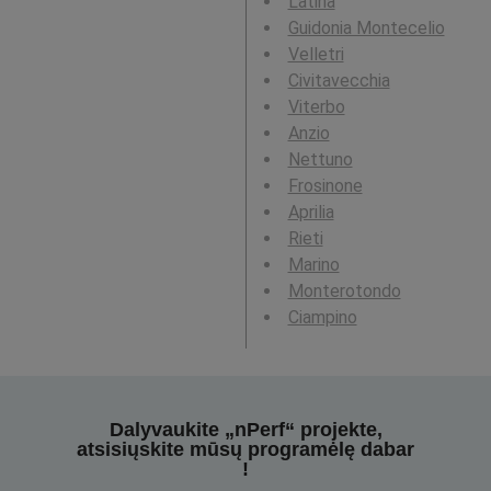
Latina
Guidonia Montecelio
Velletri
Civitavecchia
Viterbo
Anzio
Nettuno
Frosinone
Aprilia
Rieti
Marino
Monterotondo
Ciampino
Dalyvaukite „nPerf“ projekte,
atsisiųskite mūsų programėlę dabar
!