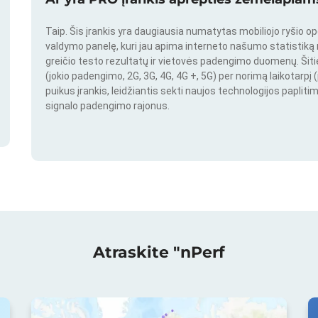
Taip. Šis įrankis yra daugiausia numatytas mobiliojo ryšio o
valdymo panelę, kuri jau apima interneto našumo statistiką nu
greičio testo rezultatų ir vietovės padengimo duomenų. Šitie 
(jokio padengimo, 2G, 3G, 4G, 4G +, 5G) per norimą laikotarpį (
puikus įrankis, leidžiantis sekti naujos technologijos paplitim
signalo padengimo rajonus.
Atraskite "nPerf