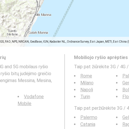
SGS, FAO, NPS, NRCAN, GeoBase, IGN, Kadaster NL, Ordnance Survey, Esri Japan, METI, Esri China 
rių
Mobiliojo ryšio aprėptie
4G and 5G mobilaus ryšio
Taip pat žiūrėkite 3G / 4G /
ryšio bitų judėjimo greičio
Rome
Pa
adengimas Messina, Mesina,
Milano
Ge
Napoli
Bo
Vodafone
Turin
Flo
Mobile
Taip pat peržiūrėkite 3G / 4
Palermo
Gel
Catania
Ra