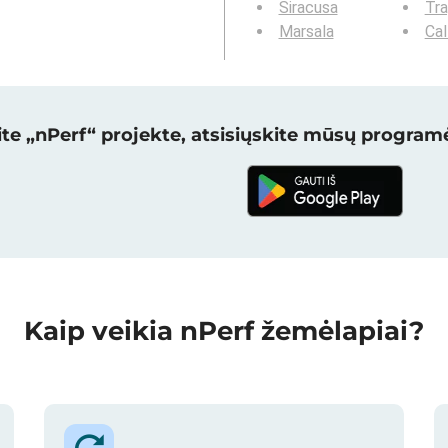
Siracusa
Tra
Marsala
Cal
te „nPerf“ projekte, atsisiųskite mūsų programė
Kaip veikia nPerf žemėlapiai?