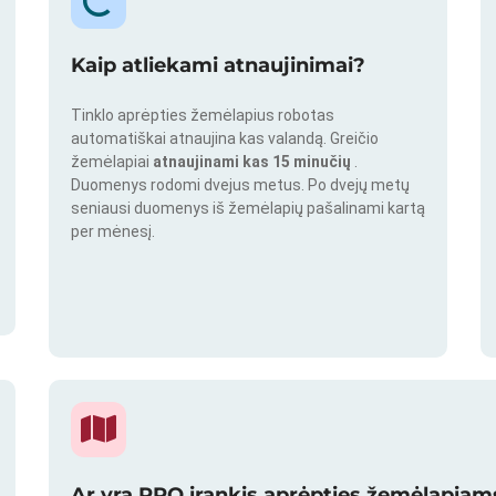
Kaip atliekami atnaujinimai?
Tinklo aprėpties žemėlapius robotas
automatiškai atnaujina kas valandą. Greičio
žemėlapiai
atnaujinami kas 15 minučių
.
Duomenys rodomi dvejus metus. Po dvejų metų
seniausi duomenys iš žemėlapių pašalinami kartą
per mėnesį.
Ar yra PRO įrankis aprėpties žemėlapiams