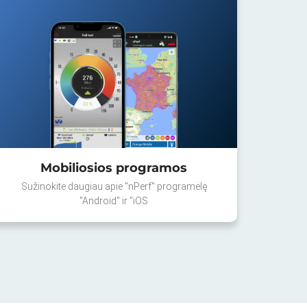
Mobiliosios programos
Sužinokite daugiau apie "nPerf" programėlę
"Android" ir "iOS