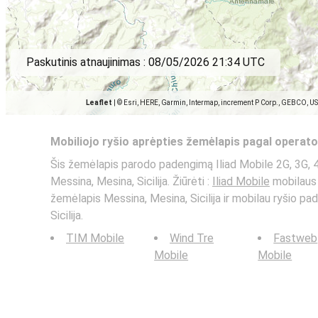
Paskutinis atnaujinimas :
08/05/2026 21:34 UTC
Leaflet
|
© Esri, HERE, Garmin, Intermap, increment P Corp., GEBCO, U
Mobiliojo ryšio aprėpties žemėlapis pagal operato
Šis žemėlapis parodo padengimą Iliad Mobile 2G, 3G, 
Messina, Mesina, Sicilija. Žiūrėti :
Iliad Mobile
mobilaus 
žemėlapis Messina, Mesina, Sicilija ir mobilau ryšio p
Sicilija.
TIM Mobile
Wind Tre
Fastweb
Mobile
Mobile