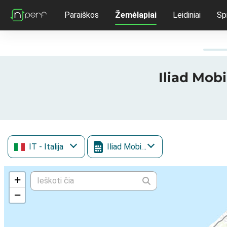
Paraiškos
Žemėlapiai
Leidiniai
Sp
Iliad Mobi
IT
- Italija
Iliad Mobile
+
−