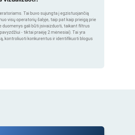
peratoriams. Tai buvo sujungta į egzistuojančią
o visų operatorių šalyje, taip pat kaip prieigą prie
duomenys gali būti įsivaizduoti, taikant filtrus
pavyzdžiui - tiktai praėję 2 mėnesiai). Tai yra
ą, kontroliuoti konkurentus ir identifikuoti blogus