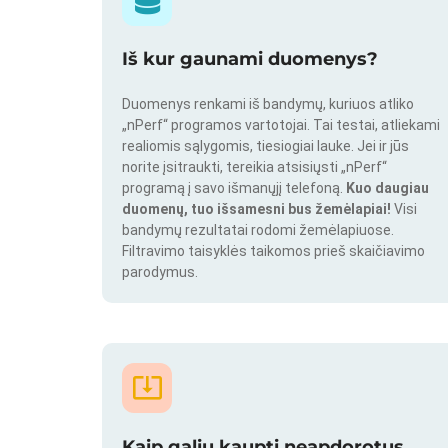
Iš kur gaunami duomenys?
Duomenys renkami iš bandymų, kuriuos atliko
„nPerf“ programos vartotojai. Tai testai, atliekami
realiomis sąlygomis, tiesiogiai lauke. Jei ir jūs
norite įsitraukti, tereikia atsisiųsti „nPerf“
programą į savo išmanųjį telefoną.
Kuo daugiau
duomenų, tuo išsamesni bus žemėlapiai!
Visi
bandymų rezultatai rodomi žemėlapiuose.
Filtravimo taisyklės taikomos prieš skaičiavimo
parodymus.
Kaip galiu kaupti neapdorotus