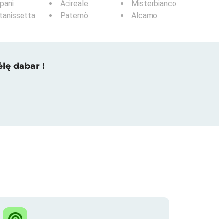
pani
Acireale
Misterbianco
tanissetta
Paternò
Alcamo
lę dabar !