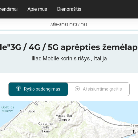
rendimai
Apie mus
Dienoraštis
Atliekamas matavimas
le"3G / 4G / 5G aprėpties žemėlapis 
Iliad Mobile korinis rišys , Italija
Ryšio padengimas
Atsisiuntimo greitis