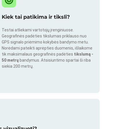
Kiek tai patikima ir tiksli?
Testai atliekami vartotojų įrenginiuose.
Geografinės padėties tikslumas priklauso nuo
GPS signalo priėmimo kokybės bandymo metu.
Norėdami pateikti aprėpties duomenis, išlaikome
tik maksimalaus geografinės padėties
tikslumą -
50 metrų
bandymus. Atsisiuntimo spartai ši riba
siekia 200 metrų.
 vizualizuoti?