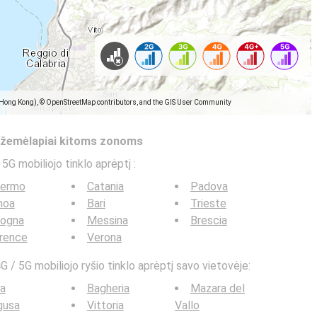
(Hong Kong), © OpenStreetMap contributors, and the GIS User Community
s žemėlapiai kitoms zonoms
 5G mobiliojo tinklo aprėptį
:
lermo
Catania
Padova
noa
Bari
Trieste
logna
Messina
Brescia
rence
Verona
G / 5G mobiliojo ryšio tinklo aprėptį savo vietovėje:
a
Bagheria
Mazara del
gusa
Vittoria
Vallo