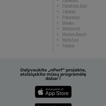
Papakura
Pukekohe East
Takanini
Pakuranga
Waiuku
Warkworth
Muriwai Beach
Wellsford
Parakai
Dalyvaukite „nPerf“ projekte,
atsisiųskite mūsų programėlę
dabar !