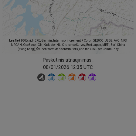
Leaflet
|
© Esri, HERE, Garmin, Intermap, increment P Corp., GEBCO, USGS, FAO, NPS,
NRCAN, GeoBase, IGN, Kadaster NL, Ordnance Survey, Esri Japan, METI, Esri China
(Hong Kong), © OpenStreetMap contributors, and the GIS User Community
Paskutinis atnaujinimas :
08/01/2026 12:35 UTC