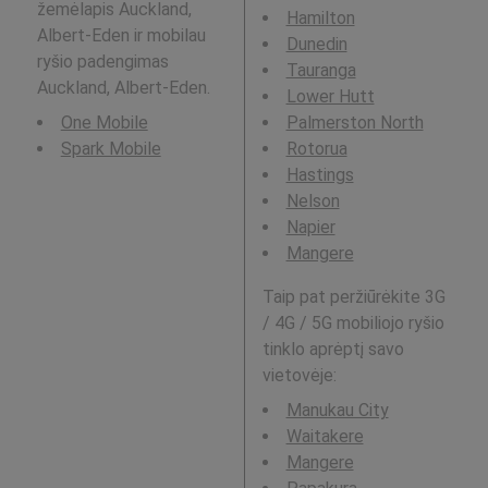
žemėlapis Auckland,
Hamilton
Albert-Eden ir mobilau
Dunedin
ryšio padengimas
Tauranga
Auckland, Albert-Eden.
Lower Hutt
One Mobile
Palmerston North
Spark Mobile
Rotorua
Hastings
Nelson
Napier
Mangere
Taip pat peržiūrėkite 3G
/ 4G / 5G mobiliojo ryšio
tinklo aprėptį savo
vietovėje:
Manukau City
Waitakere
Mangere