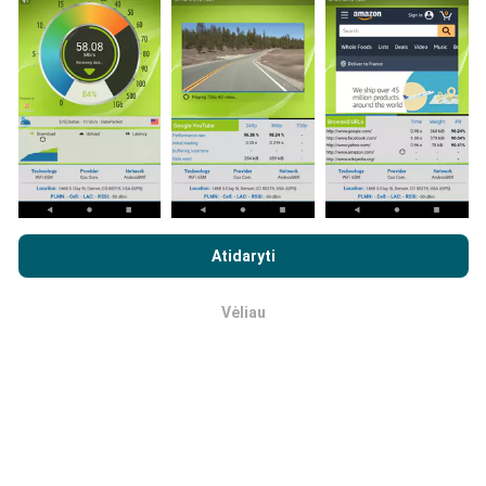
žemėlapiai!
Visi bandymų rezultatai rodomi
žemėlapiuose. Filtravimo taisyklės taikomos prieš
skaičiavimo parodymus.
Kaip atliekami atnaujinimai?
Naršydami „nPerf.com“ sutinkate su mūsų
privatumo ir slapukų
naudojimo politika
, taip pat su „nPerf“ testu
Galutinio
Atidaryti
Tinklo aprėpties žemėlapius robotas automatiškai
vartotojo licencijos sutartis
.
atnaujina kas valandą. Greičio žemėlapiai
atnaujinami
kas 15 minučių
. Duomenys rodomi dvejus metus. Po
Vėliau
Gerai
dvejų metų seniausi duomenys iš žemėlapių
pašalinami kartą per mėnesį.