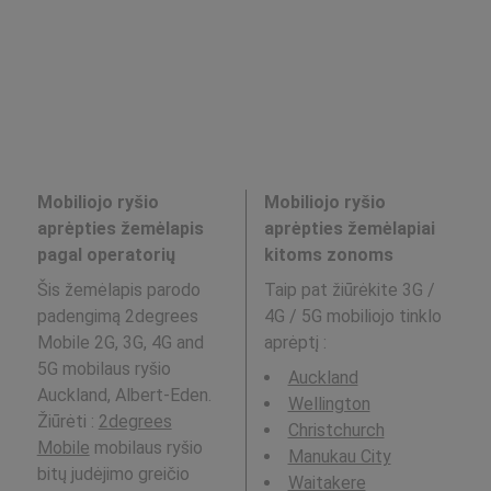
Mobiliojo ryšio
Mobiliojo ryšio
aprėpties žemėlapis
aprėpties žemėlapiai
pagal operatorių
kitoms zonoms
Šis žemėlapis parodo
Taip pat žiūrėkite 3G /
padengimą 2degrees
4G / 5G mobiliojo tinklo
Mobile 2G, 3G, 4G and
aprėptį
:
5G mobilaus ryšio
Auckland
Auckland, Albert-Eden.
Wellington
Žiūrėti :
2degrees
Christchurch
Mobile
mobilaus ryšio
Manukau City
bitų judėjimo greičio
Waitakere