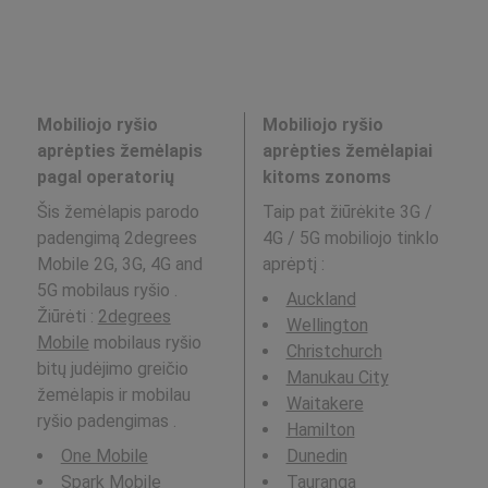
Mobiliojo ryšio
Mobiliojo ryšio
aprėpties žemėlapis
aprėpties žemėlapiai
pagal operatorių
kitoms zonoms
Šis žemėlapis parodo
Taip pat žiūrėkite 3G /
padengimą 2degrees
4G / 5G mobiliojo tinklo
Mobile 2G, 3G, 4G and
aprėptį
:
5G mobilaus ryšio .
Auckland
Žiūrėti :
2degrees
Wellington
Mobile
mobilaus ryšio
Christchurch
bitų judėjimo greičio
Manukau City
žemėlapis ir mobilau
Waitakere
ryšio padengimas .
Hamilton
One Mobile
Dunedin
Spark Mobile
Tauranga