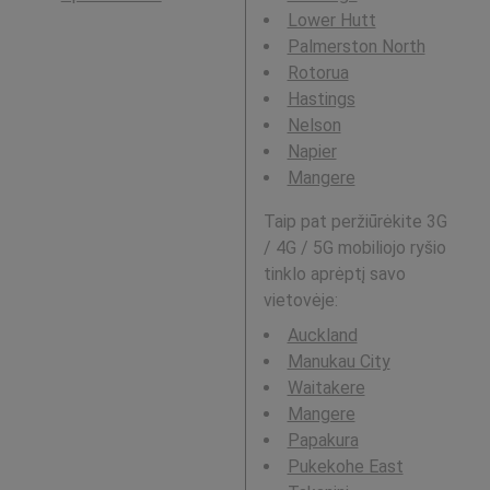
Lower Hutt
Palmerston North
Rotorua
Hastings
Nelson
Napier
Mangere
Taip pat peržiūrėkite 3G
/ 4G / 5G mobiliojo ryšio
tinklo aprėptį savo
vietovėje:
Auckland
Manukau City
Waitakere
Mangere
Papakura
Pukekohe East