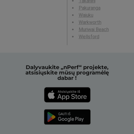
Takanini
Pakuranga
Waiuku
Warkworth
Muriwai Beach
Wellsford
Dalyvaukite „nPerf“ projekte,
atsisiųskite mūsų programėlę
dabar !