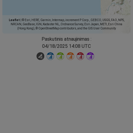
Leaflet
|
© Esri, HERE, Garmin, Intermap, increment P Corp., GEBCO, USGS, FAO, NPS,
NRCAN, GeoBase, IGN, Kadaster NL, Ordnance Survey, Esri Japan, METI, Esri China
(Hong Kong), © OpenStreetMap contributors, and the GIS User Community
Paskutinis atnaujinimas :
04/18/2025 14:08 UTC