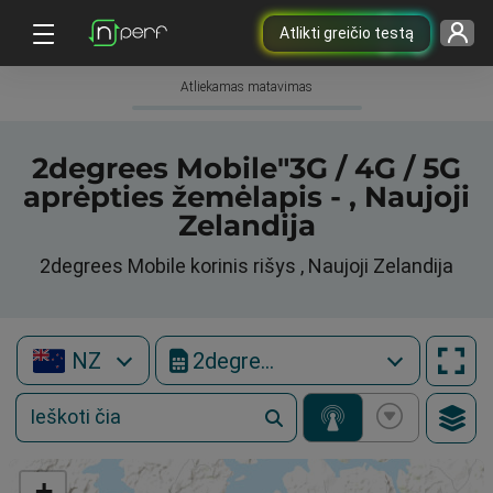
Atlikti greičio testą
Atliekamas matavimas
2degrees Mobile"3G / 4G / 5G
aprėpties žemėlapis - , Naujoji
Zelandija
2degrees Mobile korinis rišys , Naujoji Zelandija
NZ
2degrees Mobile
+