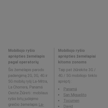
Mobiliojo ryšio
Mobiliojo ryšio
aprėpties žemėlapis
aprėpties žemėlapiai
pagal operatorių
kitoms zonoms
Šis žemėlapis parodo
Taip pat žiūrėkite 3G /
padengimą 2G, 3G, 4G ir
4G / 5G mobiliojo tinklo
5G mobilų ryšį La-Mitra,
aprėptį
:
La Chorrera, Panamá
Panamá
Oeste.Žiūrėti : mobilaus
San Miguelito
ryšio bitų judėjimo
Tocumen
greičio žemėlapis
La-
David