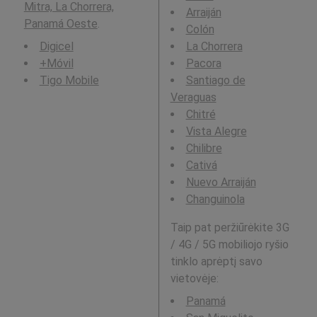
Mitra, La Chorrera,
Arraiján
Panamá Oeste
.
Colón
Digicel
La Chorrera
+Móvil
Pacora
Tigo Mobile
Santiago de
Veraguas
Chitré
Vista Alegre
Chilibre
Cativá
Nuevo Arraiján
Changuinola
Taip pat peržiūrėkite 3G
/ 4G / 5G mobiliojo ryšio
tinklo aprėptį savo
vietovėje:
Panamá