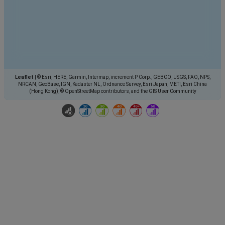
Leaflet
|
© Esri, HERE, Garmin, Intermap, increment P Corp., GEBCO, USGS, FAO, NPS,
NRCAN, GeoBase, IGN, Kadaster NL, Ordnance Survey, Esri Japan, METI, Esri China
(Hong Kong), © OpenStreetMap contributors, and the GIS User Community