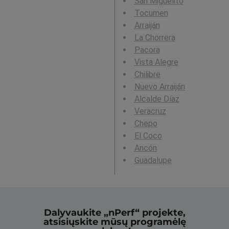
San Miguelito
Tocumen
Arraiján
La Chorrera
Pacora
Vista Alegre
Chilibre
Nuevo Arraiján
Alcalde Díaz
Veracruz
Chepo
El Coco
Ancón
Guadalupe
Dalyvaukite „nPerf“ projekte,
atsisiųskite mūsų programėlę