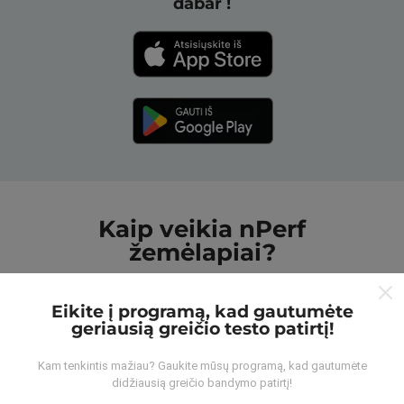
dabar !
Kaip veikia nPerf
žemėlapiai?
Eikite į programą, kad gautumėte
geriausią greičio testo patirtį!
Kam tenkintis mažiau? Gaukite mūsų programą, kad gautumėte
Iš kur gaunami duomenys?
didžiausią greičio bandymo patirtį!