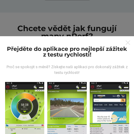
Chcete vědět jak fungují
mapy nPerf?
Přejděte do aplikace pro nejlepší zážitek
z testu rychlosti!
Proč se spokojit s méně? Získejte naši aplikaci pro dokonalý zážitek z
testu rychlosti!
Odkud pocházejí data?
Data jsou shromažďována z testů prováděných
uživateli aplikace nPerf. Jedná se o testy prováděné v
reálných podmínkách přímo v terénu. Pokud se chcete
také zapojit, stáhněte si do svého smartphonu
aplikaci nPerf.
Čím více údajů bude, tím komplexnější
budou mapy!