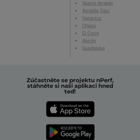
Nuevo Arraiján
Alcalde Díaz
Veracruz
Chepo
El Coco
Ancón
Guadalupe
Zúčastněte se projektu nPerf,
stáhněte si naši aplikaci hned
teď!