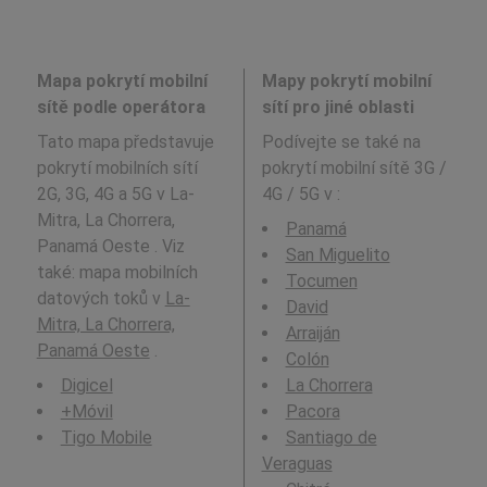
Mapa pokrytí mobilní
Mapy pokrytí mobilní
sítě podle operátora
sítí pro jiné oblasti
Tato mapa představuje
Podívejte se také na
pokrytí mobilních sítí
pokrytí mobilní sítě 3G /
2G, 3G, 4G a 5G v La-
4G / 5G v
:
Mitra, La Chorrera,
Panamá
Panamá Oeste . Viz
San Miguelito
také: mapa mobilních
Tocumen
datových toků v
La-
David
Mitra, La Chorrera,
Arraiján
Panamá Oeste
.
Colón
Digicel
La Chorrera
+Móvil
Pacora
Tigo Mobile
Santiago de
Veraguas