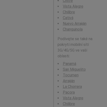
Chitré
Vista Alegre
Chilibre
Cativá
Nuevo Arraiján
Changuinola
Podívejte se také na
pokrytí mobilní sítí
3G/4G/5G ve vaší
oblasti:
Panamá
San Miguelito
Tocumen
Arraiján
La Chorrera
Pacora
Vista Alegre
Chilibre