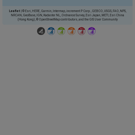
Leaflet
|
© Esri, HERE, Garmin, Intermap, increment P Corp., GEBCO, USGS, FAO, NPS,
NRCAN, GeoBase, IGN, Kadaster NL, Ordnance Survey, Esri Japan, METI, Esri China
(Hong Kong), © OpenStreetMap contributors, and the GIS User Community