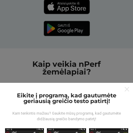
Kaip veikia nPerf
žemėlapiai?
Eikite į programą, kad gautumėte
geriausią greičio testo patirtį!
Iš kur gaunami duomenys?
Kam tenkintis mažiau? Gaukite mūsų programą, kad gautumėte
didžiausią greičio bandymo patirtį!
Duomenys renkami iš bandymų, kuriuos atliko „nPerf“