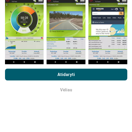
programos vartotojai. Tai testai, atliekami realiomis
sąlygomis, tiesiogiai lauke. Jei ir jūs norite įsitraukti,
tereikia atsisiųsti „nPerf“ programą į savo išmanųjį
telefoną.
Kuo daugiau duomenų, tuo išsamesni bus
žemėlapiai!
Visi bandymų rezultatai rodomi
žemėlapiuose. Filtravimo taisyklės taikomos prieš
skaičiavimo parodymus.
Naršydami „nPerf.com“ sutinkate su mūsų
privatumo ir slapukų
naudojimo politika
, taip pat su „nPerf“ testu
Galutinio
Atidaryti
vartotojo licencijos sutartis
.
Kaip atliekami atnaujinimai?
Vėliau
Gerai
Tinklo aprėpties žemėlapius robotas automatiškai
atnaujina kas valandą. Greičio žemėlapiai
atnaujinami
kas 15 minučių
. Duomenys rodomi dvejus metus. Po
dvejų metų seniausi duomenys iš žemėlapių
pašalinami kartą per mėnesį.