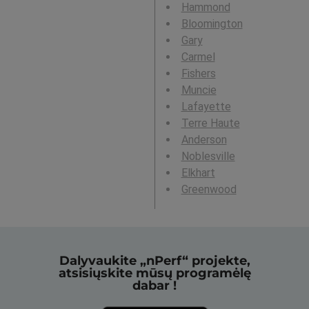
Hammond
Bloomington
Gary
Carmel
Fishers
Muncie
Lafayette
Terre Haute
Anderson
Noblesville
Elkhart
Greenwood
Dalyvaukite „nPerf“ projekte,
atsisiųskite mūsų programėlę
dabar !