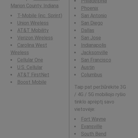
Philadelphia
Marion County, Indiana
.
Phoenix
T-Mobile (inc. Sprint)
San Antonio
Union Wireless
San Diego
AT&T Mobility
Dallas
Verizon Wireless
San Jose
Carolina West
Indianapolis
Wireless
Jacksonville
Cellular One
San Francisco
U.S. Cellular
Austin
AT&T FirstNet
Columbus
Boost Mobile
Taip pat peržiūrėkite 3G
/ 4G / 5G mobiliojo ryšio
tinklo aprėptį savo
vietovėje:
Fort Wayne
Evansville
South Bend