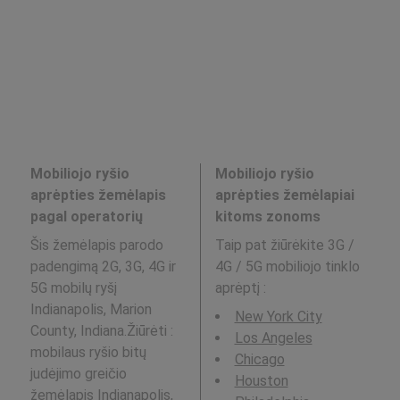
Mobiliojo ryšio
Mobiliojo ryšio
aprėpties žemėlapis
aprėpties žemėlapiai
pagal operatorių
kitoms zonoms
Šis žemėlapis parodo
Taip pat žiūrėkite 3G /
padengimą 2G, 3G, 4G ir
4G / 5G mobiliojo tinklo
5G mobilų ryšį
aprėptį
:
Indianapolis, Marion
New York City
County, Indiana.Žiūrėti :
Los Angeles
mobilaus ryšio bitų
Chicago
judėjimo greičio
Houston
žemėlapis
Indianapolis,