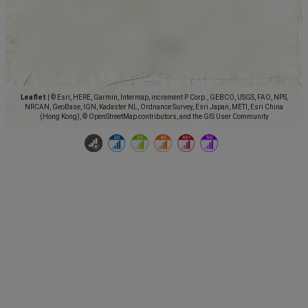
Leaflet
|
© Esri, HERE, Garmin, Intermap, increment P Corp., GEBCO, USGS, FAO, NPS,
NRCAN, GeoBase, IGN, Kadaster NL, Ordnance Survey, Esri Japan, METI, Esri China
(Hong Kong), © OpenStreetMap contributors, and the GIS User Community