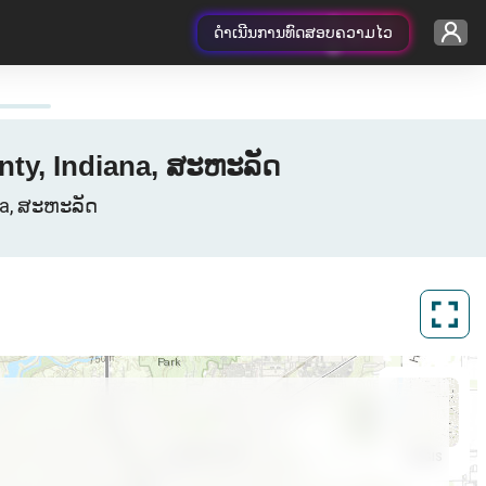
ດຳເນີນການທົດສອບຄວາມໄວ
nty, Indiana, ສະຫະລັດ
ana, ສະຫະລັດ
ArcGIS