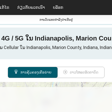
ແກ້ໄຂ
ກ່ຽວ​ກັບ​ພວກ​ເຮົາ
ບລັອກ
ການວັດແທກກໍາລັງດໍາເນີນຢູ່
/ 4G / 5G ໃນ Indianapolis, Marion Cou
ມູນ Cellular ໃນ Indianapolis, Marion County, Indiana, Indi
ການຄຸ້ມຄອງເຄືອຂ່າຍ
ດາວໂຫລດອັດຕາບິດ