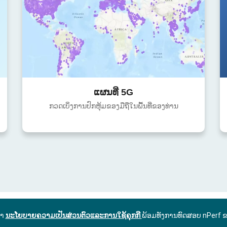
ແຜນທີ່ 5G
ກວດເບິ່ງການປົກຫຸ້ມຂອງມືຖືໃນພື້ນທີ່ຂອງທ່ານ
ົາ
ນະໂຍບາຍຄວາມເປັນສ່ວນຕົວແລະການໃຊ້ຄຸກກີ
ພ້ອມທັງການທົດສອບ nPerf 