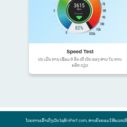
Speed Test
ປະ ເມີນ ການ ເຊື່ອມ ຕໍ່ ອິນ ເຕີ ເນັດ ຂອງ ທ່ານ ໃນ ການ
ຄລິກ ດຽວ
ໂດຍການເຂົ້າເບິ່ງເວັບໄຊທ໌ nPerf.com, ທ່ານຍິນຍອມໃຫ້ພວກເຮ