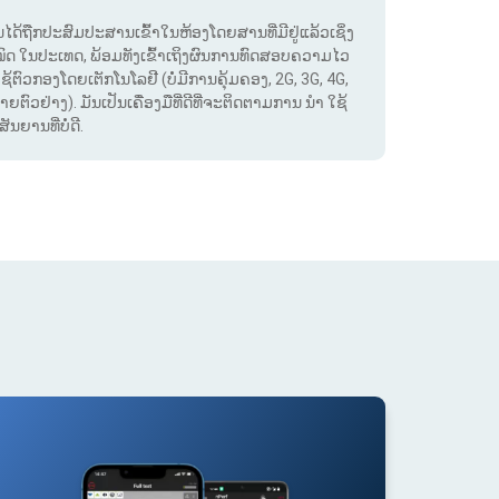
. ມັນໄດ້ຖືກປະສົມປະສານເຂົ້າໃນຫ້ອງໂດຍສານທີ່ມີຢູ່ແລ້ວເຊິ່ງ
ໝົດ ໃນປະເທດ, ພ້ອມທັງເຂົ້າເຖິງຜົນການທົດສອບຄວາມໄວ
ໃຊ້ຕົວກອງໂດຍເຕັກໂນໂລຢີ (ບໍ່ມີການຄຸ້ມຄອງ, 2G, 3G, 4G,
ຕົວຢ່າງ). ມັນເປັນເຄື່ອງມືທີ່ດີທີ່ຈະຕິດຕາມການ ນຳ ໃຊ້
ຍານທີ່ບໍ່ດີ.