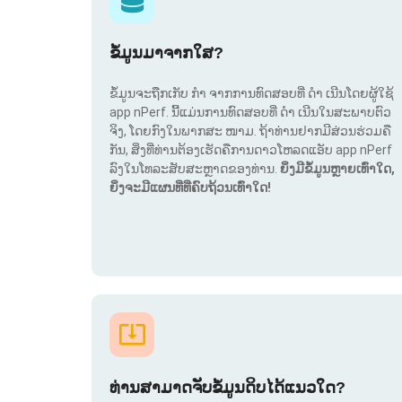
ຂໍ້ມູນມາຈາກໃສ?
ຂໍ້ມູນຈະຖືກເກັບ ກຳ ຈາກການທົດສອບທີ່ ດຳ ເນີນໂດຍຜູ້ໃຊ້
app nPerf. ນີ້ແມ່ນການທົດສອບທີ່ ດຳ ເນີນໃນສະພາບຕົວ
ຈິງ, ໂດຍກົງໃນພາກສະ ໜາມ. ຖ້າທ່ານຢາກມີສ່ວນຮ່ວມຄື
ກັນ, ສິ່ງທີ່ທ່ານຕ້ອງເຮັດຄືການດາວໂຫລດແອັບ app nPerf
ລົງໃນໂທລະສັບສະຫຼາດຂອງທ່ານ.
ຍິ່ງມີຂໍ້ມູນຫຼາຍເທົ່າໃດ,
ຍິ່ງຈະມີແຜນທີ່ທີ່ຄົບຖ້ວນເທົ່າໃດ!
ທ່ານສາມາດຈັບຂໍ້ມູນດິບໄດ້ແນວໃດ?