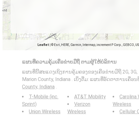
Leaflet
|
© Esri, HERE, Garmin, Intermap, increment P Corp., GEBCO, U
ແຜນທີ່ຄວາມຄຸ້ມເຄືອຂ່າຍມືຖື ຕາມຜູ້ໃຫ້ບໍລິການ
ແຜນທີ່ນີ້ສະແດງເຖິງການຄຸ້ມຄອງຂອງເຄືອຂ່າຍມືຖື 2G, 3G,
Marion County, Indiana . ເບິ່ງຕື່ມ: ແຜນທີ່ອັດຕາການເຄື່ອນ
County, Indiana
.
T-Mobile (inc.
AT&T Mobility
Carolina
Sprint)
Verizon
Wireless
Union Wireless
Wireless
Cellular