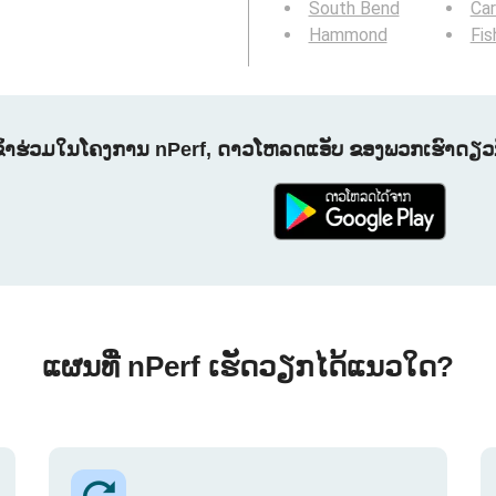
South Bend
Ca
Hammond
Fis
ຂົ້າຮ່ວມໃນໂຄງການ nPerf, ດາວໂຫລດແອັບ ຂອງພວກເຮົາດຽວນີ
ແຜນທີ່ nPerf ເຮັດວຽກໄດ້ແນວໃດ?