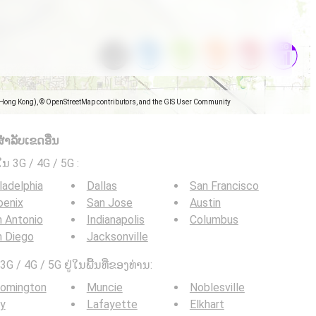
(Hong Kong), © OpenStreetMap contributors, and the GIS User Community
ໍາລັບເຂດອື່ນ
ໃນ 3G / 4G / 5G
:
ladelphia
Dallas
San Francisco
oenix
San Jose
Austin
 Antonio
Indianapolis
Columbus
n Diego
Jacksonville
G / 4G / 5G ຢູ່ໃນພື້ນທີ່ຂອງທ່ານ:
oomington
Muncie
Noblesville
y
Lafayette
Elkhart