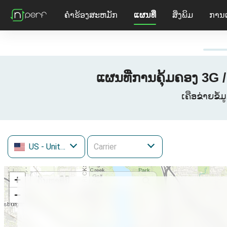
ຄໍາຮ້ອງສະຫມັກ
ແຜນທີ່
ສິ່ງພິມ
ການ
ແຜນທີ່ການຄຸ້ມຄອງ 3G 
ເຄືອຂ່າຍຂໍ້
US
- United States
+
−