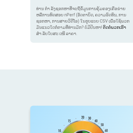
ທ່ານ ກຳ ລັງຊອກຫາທີ່ຈະຖືຂໍ້ມູນການຄຸ້ມຄອງເຄືອຂ່າຍ
ຫລືການທົດສອບ nPerf (ອັດຕາບິດ, ຄວາມອົດທົນ, ການ
ຊອກຫາ, ການສາຍວິດີໂອ) ໃນຮູບແບບ CSV ເພື່ອໃຊ້ພວກ
ມັນແນວໃດກໍ່ຕາມທີ່ທ່ານມັກ? ບໍ່ມີປັນຫາ!
ຕິດຕໍ່ພວກເຮົາ
ສຳ ລັບໃບສະ ເໜີ ລາຄາ.