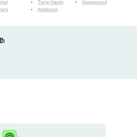
rmel
Terre Haute
Greenwood
hers
Anderson
້!