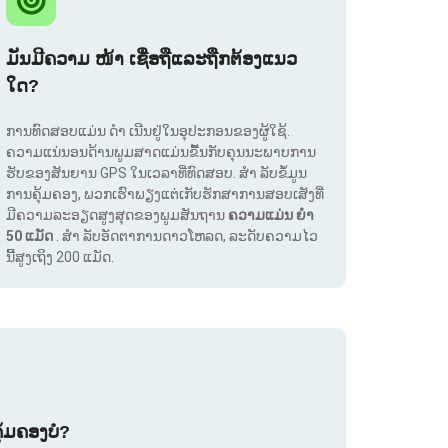
ມັນມີຄວາມ ໜ້າ ເຊື່ອຖືແລະຖືກຕ້ອງແນວ
ໃດ?
ການທົດສອບແມ່ນ ດຳ ເນີນຢູ່ໃນອຸປະກອນຂອງຜູ້ໃຊ້.
ຄວາມແນ່ນອນດ້ານພູມສາດແມ່ນຂື້ນກັບຄຸນນະພາບການ
ຮັບຂອງສັນຍານ GPS ໃນເວລາທີ່ທົດສອບ. ສຳ ລັບຂໍ້ມູນ
ການຄຸ້ມຄອງ, ພວກເຮົາພຽງແຕ່ເກັບຮັກສາການສອບເສັງທີ່
ມີຄວາມລະອຽດສູງສຸດຂອງພູມສັນຖານ
ຄວາມແມ່ນ ຍຳ
50 ແມັດ
. ສຳ ລັບອັດຕາການດາວໂຫລດ, ລະດັບຄວາມໄວ
ນີ້ສູງເຖິງ 200 ແມັດ.
ຸ້ມຄອງບໍ?