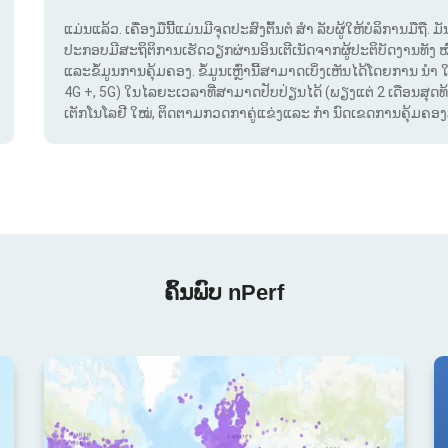
ແມ່ນແລ້ວ. ເຄື່ອງມືນີ້ແມ່ນມີຈຸດປະສົງຕົ້ນຕໍ ສຳ ລັບຜູ້ໃຫ້ບໍລິການມືຖື
ປະກອບມີສະຖິຕິການເຮັດວຽກຜ່ານອິນເຕີເນັດຈາກຜູ້ປະຕິບັດງານທັງ 
ແລະຂໍ້ມູນການຄຸ້ມຄອງ. ຂໍ້ມູນເຫຼົ່ານີ້ສາມາດເບິ່ງເຫັນໄດ້ໂດຍການ ນຳ 
4G +, 5G) ໃນໄລຍະເວລາທີ່ສາມາດປັບປ່ຽນໄດ້ (ພຽງແຕ່ 2 ເດືອນສຸດທ້າຍ
ເຕັກໂນໂລຢີ ໃໝ່, ຕິດຕາມກວດກາຄູ່ແຂ່ງແລະ ກຳ ນົດເຂດການຄຸ້ມຄອງສັນ
ຄົ້ນພົບ nPerf