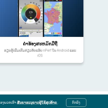
ຄໍາຮ້ອງສະຫມັກມືຖື
ຮຽນຮູ້ເພີ່ມເຕີມກ່ຽວກັບແອັບ nPerf ໃນ Android ແລະ
iOS
ຂອງພວກເຮົາ
ສັນຍາອະນຸຍາດຜູ້ໃຊ້ສຸດທ້າຍ
.
ຕົກ​ລົງ