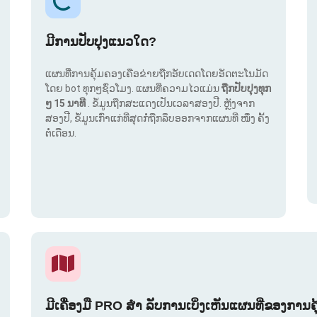
ມີການປັບປຸງແນວໃດ?
ແຜນທີ່ການຄຸ້ມຄອງເຄືອຂ່າຍຖືກອັບເດດໂດຍອັດຕະໂນມັດ
ໂດຍ bot ທຸກໆຊົ່ວໂມງ. ແຜນທີ່ຄວາມໄວແມ່ນ
ຖືກປັບປຸງທຸກ
ໆ 15 ນາທີ
. ຂໍ້ມູນຖືກສະແດງເປັນເວລາສອງປີ. ຫຼັງຈາກ
ສອງປີ, ຂໍ້ມູນເກົ່າແກ່ທີ່ສຸດກໍ່ຖືກລຶບອອກຈາກແຜນທີ່ ໜຶ່ງ ຄັ້ງ
ຕໍ່ເດືອນ.
ມີເຄື່ອງມື PRO ສຳ ລັບການເບິ່ງເຫັນແຜນທີ່ຂອງການຄ