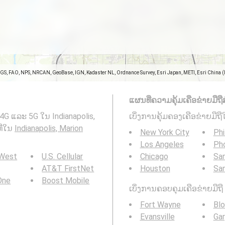
SGS, FAO, NPS, NRCAN, GeoBase, IGN, Kadaster NL, Ordnance Survey, Esri Japan, METI, Esri China 
ແຜນທີ່ຄວາມຄຸ້ມເຄືອຂ່າຍມືຖືສ
 4G ແລະ 5G ໃນ Indianapolis,
ເບິ່ງການຄຸ້ມຄອງເຄືອຂ່າຍມືຖື
ທີ່ໃນ
Indianapolis, Marion
New York City
Phi
Los Angeles
Ph
 West
U.S. Cellular
Chicago
San
AT&T FirstNet
Houston
Sa
 One
Boost Mobile
ເບິ່ງການຄອບຄຸມເຄືອຂ່າຍມືຖື 3
Fort Wayne
Bl
Evansville
Gar