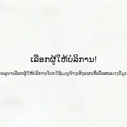
ເລືອກຜູ້ໃຫ້ບໍລິການ!
ກະລຸນາເລືອກຜູ້ໃຫ້ບໍລິການໂດຍໃຊ້ເມນູຂ້າງເທິງແຜນທີ່ເພື່ອສະແດງຂໍ້ມູນ