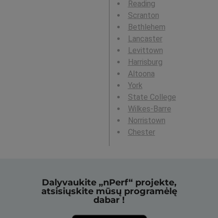
Reading
Scranton
Bethlehem
Lancaster
Levittown
Harrisburg
Altoona
York
State College
Wilkes-Barre
Norristown
Chester
Dalyvaukite „nPerf“ projekte,
atsisiųskite mūsų programėlę
dabar !