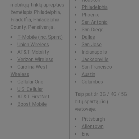
mobiliųjų tinklų aprėpties
Philadelphia
žemėlapis Philadelphia,
Phoenix
Filadelfija, Philadelphia
San Antonio
County, Pensilvanija .
San Diego
T-Mobile (inc. Sprint)
Dallas
Union Wireless
San Jose
AT&T Mobility
Indianapolis
Verizon Wireless
Jacksonville
Carolina West
San Francisco
Wireless
Austin
Cellular One
Columbus
U.S. Cellular
Taip pat žr. 3G / 4G / 5G
AT&T FirstNet
bitų spartą jūsų
Boost Mobile
vietovėje:
Pittsburgh
Allentown
Erie