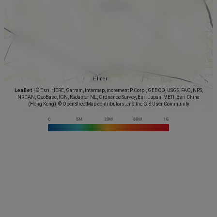
Leaflet
|
© Esri, HERE, Garmin, Intermap, increment P Corp., GEBCO, USGS, FAO, NPS,
NRCAN, GeoBase, IGN, Kadaster NL, Ordnance Survey, Esri Japan, METI, Esri China
(Hong Kong), © OpenStreetMap contributors, and the GIS User Community