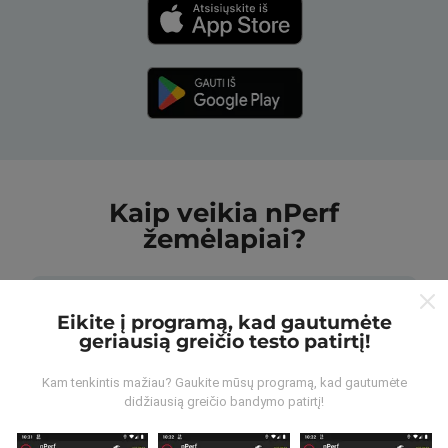
Kaip veikia nPerf
žemėlapiai?
Eikite į programą, kad gautumėte
geriausią greičio testo patirtį!
Iš kur gaunami duomenys?
Kam tenkintis mažiau? Gaukite mūsų programą, kad gautumėte
didžiausią greičio bandymo patirtį!
Duomenys renkami iš bandymų, kuriuos atliko „nPerf“
programos vartotojai. Tai testai, atliekami realiomis