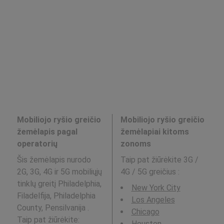
Mobiliojo ryšio greičio
Mobiliojo ryšio greičio
žemėlapis pagal
žemėlapiai kitoms
operatorių
zonoms
Šis žemėlapis nurodo
Taip pat žiūrėkite 3G /
2G, 3G, 4G ir 5G mobiliųjų
4G / 5G greičius
:
tinklų greitį Philadelphia,
New York City
Filadelfija, Philadelphia
Los Angeles
County, Pensilvanija .
Chicago
Taip pat žiūrėkite:
Houston