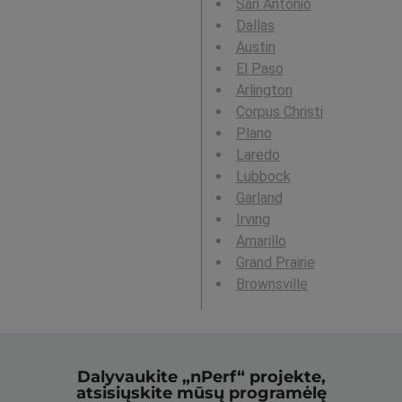
San Antonio
Dallas
Austin
El Paso
Arlington
Corpus Christi
Plano
Laredo
Lubbock
Garland
Irving
Amarillo
Grand Prairie
Brownsville
Dalyvaukite „nPerf“ projekte,
atsisiųskite mūsų programėlę