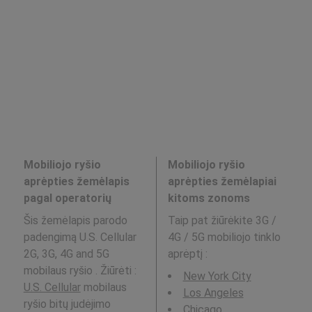
Mobiliojo ryšio
Mobiliojo ryšio
aprėpties žemėlapis
aprėpties žemėlapiai
pagal operatorių
kitoms zonoms
Šis žemėlapis parodo
Taip pat žiūrėkite 3G /
padengimą U.S. Cellular
4G / 5G mobiliojo tinklo
2G, 3G, 4G and 5G
aprėptį
:
mobilaus ryšio . Žiūrėti :
New York City
U.S. Cellular
mobilaus
Los Angeles
ryšio bitų judėjimo
Chicago