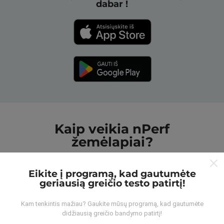
dabar !
Kaip veikia nPerf
žemėlapiai?
Eikite į programą, kad gautumėte
geriausią greičio testo patirtį!
Kam tenkintis mažiau? Gaukite mūsų programą, kad gautumėte
Iš kur gaunami duomenys?
didžiausią greičio bandymo patirtį!