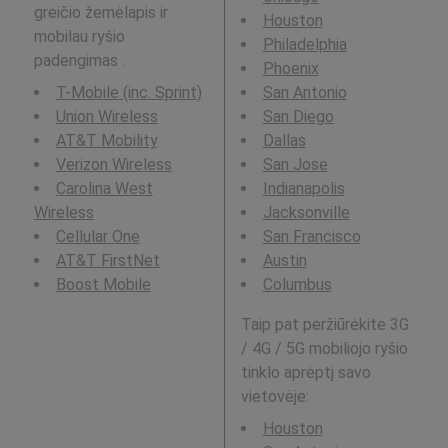
greičio žemėlapis ir
Houston
mobilau ryšio
Philadelphia
padengimas .
Phoenix
T-Mobile (inc. Sprint)
San Antonio
Union Wireless
San Diego
AT&T Mobility
Dallas
Verizon Wireless
San Jose
Carolina West
Indianapolis
Wireless
Jacksonville
Cellular One
San Francisco
AT&T FirstNet
Austin
Boost Mobile
Columbus
Taip pat peržiūrėkite 3G
/ 4G / 5G mobiliojo ryšio
tinklo aprėptį savo
vietovėje:
Houston