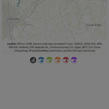
Leaflet
|
© Esri, HERE, Garmin, Intermap, increment P Corp., GEBCO, USGS, FAO, NPS,
NRCAN, GeoBase, IGN, Kadaster NL, Ordnance Survey, Esri Japan, METI, Esri China
(Hong Kong), © OpenStreetMap contributors, and the GIS User Community