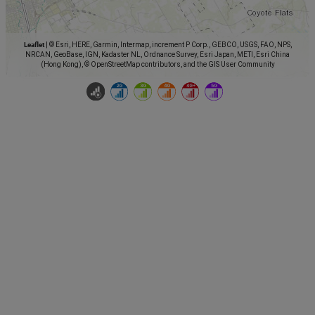
Leaflet
|
© Esri, HERE, Garmin, Intermap, increment P Corp., GEBCO, USGS, FAO, NPS,
NRCAN, GeoBase, IGN, Kadaster NL, Ordnance Survey, Esri Japan, METI, Esri China
(Hong Kong), © OpenStreetMap contributors, and the GIS User Community