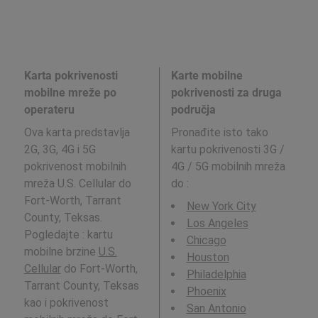
Karta pokrivenosti
Karte mobilne
mobilne mreže po
pokrivenosti za druga
operateru
područja
Ova karta predstavlja
Pronađite isto tako
2G, 3G, 4G i 5G
kartu pokrivenosti 3G /
pokrivenost mobilnih
4G / 5G mobilnih mreža
mreža U.S. Cellular do
do
:
Fort-Worth, Tarrant
New York City
County, Teksas.
Los Angeles
Pogledajte : kartu
Chicago
mobilne brzine
U.S.
Houston
Cellular
do Fort-Worth,
Philadelphia
Tarrant County, Teksas
Phoenix
kao i pokrivenost
San Antonio