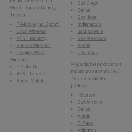
mobilnih mreža do Fort-
San Diego
Worth, Tarrant County,
Dallas
Teksas.
San Jose
T-Mobile (inc. Sprint)
Indianapolis
Union Wireless
Jacksonville
AT&T Mobility
San Francisco
Verizon Wireless
Austin
Carolina West
Columbus
Wireless
Pogledajte i pokrivenost
Cellular One
mobilnom mrežom 3G /
AT&T FirstNet
4G / 5G u vašem
Boost Mobile
području:
Houston
San Antonio
Dallas
Austin
El Paso
Arlington