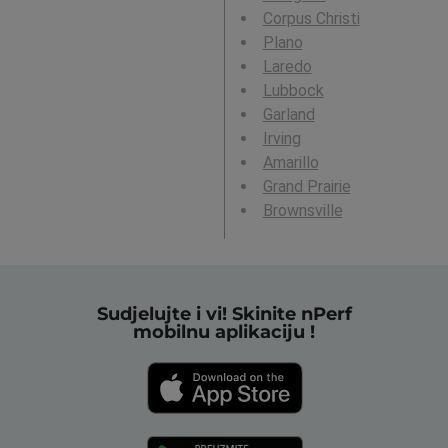
Corpus Christi
Plano
Laredo
Lubbock
Garland
Irving
Amarillo
Grand Prairie
Brownsville
Sudjelujte i vi! Skinite nPerf
mobilnu aplikaciju !