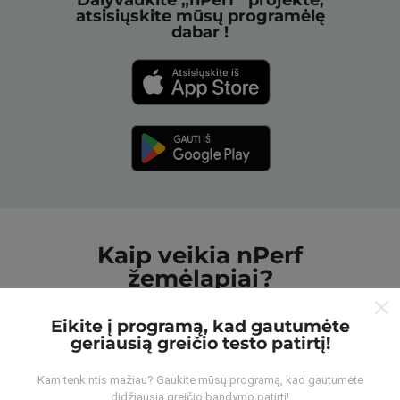
Dalyvaukite „nPerf“ projekte,
atsisiųskite mūsų programėlę
dabar !
Kaip veikia nPerf
žemėlapiai?
Eikite į programą, kad gautumėte
geriausią greičio testo patirtį!
Kam tenkintis mažiau? Gaukite mūsų programą, kad gautumėte
didžiausią greičio bandymo patirtį!