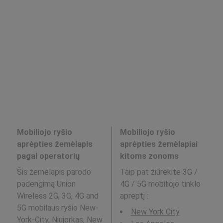
Mobiliojo ryšio
Mobiliojo ryšio
aprėpties žemėlapis
aprėpties žemėlapiai
pagal operatorių
kitoms zonoms
Šis žemėlapis parodo
Taip pat žiūrėkite 3G /
padengimą Union
4G / 5G mobiliojo tinklo
Wireless 2G, 3G, 4G and
aprėptį
:
5G mobilaus ryšio New-
New York City
York-City, Niujorkas, New