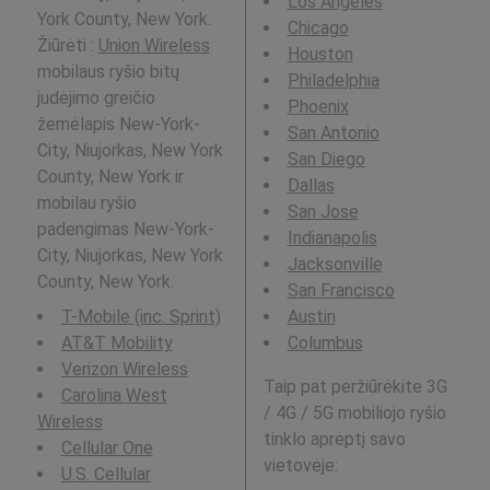
Los Angeles
York County, New York.
Chicago
Žiūrėti :
Union Wireless
Houston
mobilaus ryšio bitų
Philadelphia
judėjimo greičio
Phoenix
žemėlapis New-York-
San Antonio
City, Niujorkas, New York
San Diego
County, New York ir
Dallas
mobilau ryšio
San Jose
padengimas New-York-
Indianapolis
City, Niujorkas, New York
Jacksonville
County, New York.
San Francisco
T-Mobile (inc. Sprint)
Austin
AT&T Mobility
Columbus
Verizon Wireless
Taip pat peržiūrėkite 3G
Carolina West
/ 4G / 5G mobiliojo ryšio
Wireless
tinklo aprėptį savo
Cellular One
vietovėje:
U.S. Cellular