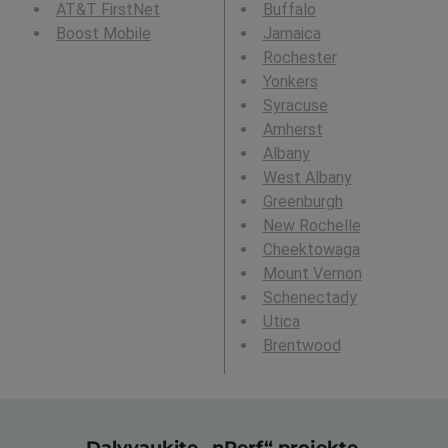
AT&T FirstNet
Buffalo
Boost Mobile
Jamaica
Rochester
Yonkers
Syracuse
Amherst
Albany
West Albany
Greenburgh
New Rochelle
Cheektowaga
Mount Vernon
Schenectady
Utica
Brentwood