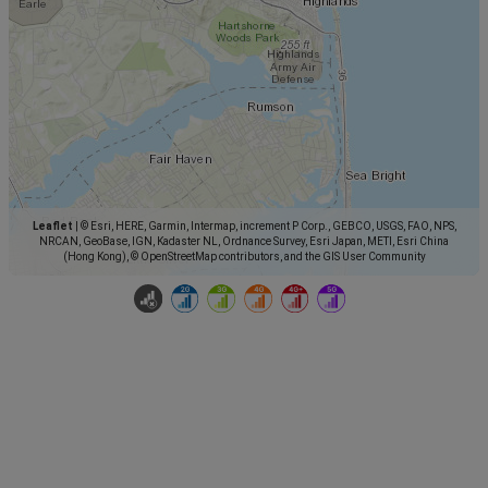
Leaflet
|
© Esri, HERE, Garmin, Intermap, increment P Corp., GEBCO, USGS, FAO, NPS,
NRCAN, GeoBase, IGN, Kadaster NL, Ordnance Survey, Esri Japan, METI, Esri China
(Hong Kong), © OpenStreetMap contributors, and the GIS User Community